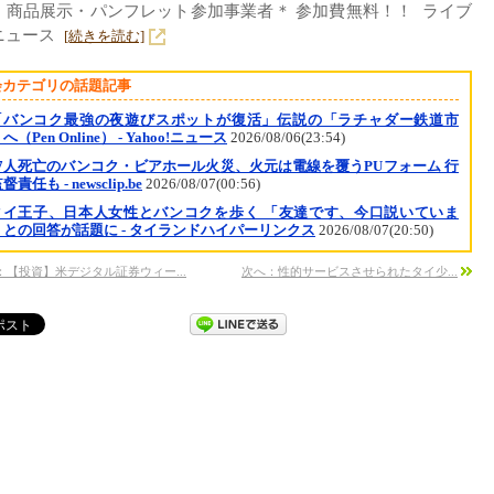
：商品展示・パンフレット参加事業者＊ 参加費無料！！ ライブ
ニュース
[続きを読む]
会カテゴリの話題記事
「バンコク最強の夜遊びスポットが復活」伝説の「ラチャダー鉄道市
へ（Pen Online） - Yahoo!ニュース
2026/08/06(23:54)
37人死亡のバンコク・ビアホール火災、火元は電線を覆うPUフォーム 行
責任も - newsclip.be
2026/08/07(00:56)
タイ王子、日本人女性とバンコクを歩く 「友達です、今口説いていま
」との回答が話題に - タイランドハイパーリンクス
2026/08/07(20:50)
：【投資】米デジタル証券ウィー...
次へ：性的サービスさせられたタイ少...