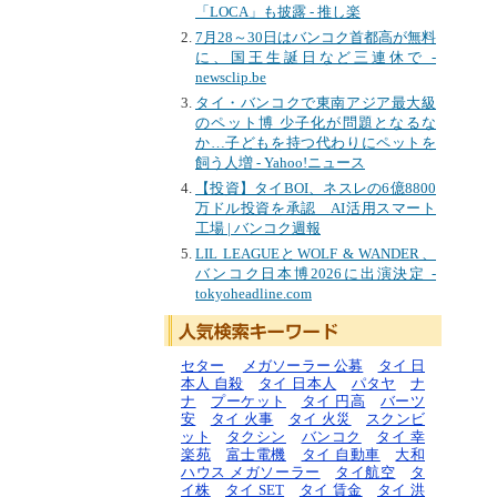
「LOCA」も披露 - 推し楽
7月28～30日はバンコク首都高が無料
に、国王生誕日など三連休で -
newsclip.be
タイ・バンコクで東南アジア最大級
のペット博 少子化が問題となるな
か…子どもを持つ代わりにペットを
飼う人増 - Yahoo!ニュース
【投資】タイBOI、ネスレの6億8800
万ドル投資を承認 AI活用スマート
工場 | バンコク週報
LIL LEAGUEとWOLF & WANDER、
バンコク日本博2026に出演決定 -
tokyoheadline.com
セター
メガソーラー 公募
タイ 日
本人 自殺
タイ 日本人
パタヤ
ナ
ナ
プーケット
タイ 円高
バーツ
安
タイ 火事
タイ 火災
スクンビ
ット
タクシン
バンコク
タイ 幸
楽苑
富士電機
タイ 自動車
大和
ハウス メガソーラー
タイ航空
タ
イ株
タイ SET
タイ 賃金
タイ 洪