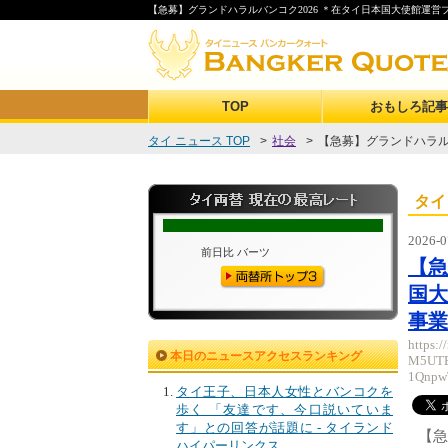
【急募】グランドハラルバンコク2026 ＊在タイ日本国大使館運営
TOP
おもしろ記事
タイ ニュース TOP
>
社会
>
【急募】グランドハラルバ
タイ
2026-0
【急
国
事業
https:
本日のニュースアクセスランキング
M5UTB
1Qnpw
タイ王子、日本人女性とバンコクを
歩く 「友達です、今口説いていま
す」との回答が話題に - タイランド
【急
ハイパーリンクス