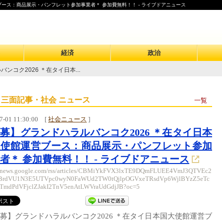
ブース：商品展示・パンフレット参加事業者＊ 参加費無料！！ - ライブドアニュース
経済
政治
ンコク2026 ＊在タイ日本...
 三面記事・社会 ニュース
一覧
7-01 11:30:00
[
社会ニュース
]
募】グランドハラルバンコク2026 ＊在タイ日本
大使館運営ブース：商品展示・パンフレット参加
者＊ 参加費無料！！ - ライブドアニュース
//news.google.com/rss/articles/CBMiYkFVX3lxTE9DQmFLUEE4VmJ3QTVEc2
rdVU1N3E5UTVpc0wyN0FaWUd2TW0tQjlpOGVxeTRsdVp6WjlBYzZ5eTc
TmdPdVFjclZJakI2TnV5enAtLWVraUdGdjJB?oc=5
募】グランドハラルバンコク2026 ＊在タイ日本国大使館運営ブ