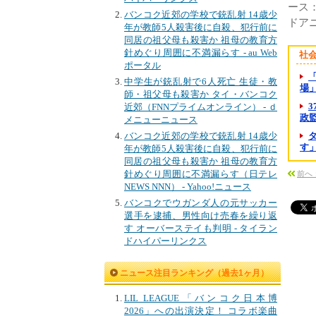
ース
バンコク近郊の学校で銃乱射 14歳少
ドア
年が教師5人殺害後に自殺、犯行前に
同居の祖父母も殺害か 祖母の教育方
針めぐり周囲に不満漏らす - au Web
社
ポータル
中学生が銃乱射で6人死亡 生徒・教
場」
師・祖父母も殺害か タイ・バンコク
近郊（FNNプライムオンライン） - ｄ
政監督
メニューニュース
バンコク近郊の学校で銃乱射 14歳少
す
年が教師5人殺害後に自殺、犯行前に
同居の祖父母も殺害か 祖母の教育方
針めぐり周囲に不満漏らす（日テレ
前へ
NEWS NNN） - Yahoo!ニュース
バンコクでウガンダ人の元サッカー
選手を逮捕、男性向け売春を繰り返
す オーバーステイも判明 - タイラン
ドハイパーリンクス
ニュース注目ランキング（過去1ヶ月）
LIL LEAGUE「バンコク日本博
2026」への出演決定！ コラボ楽曲