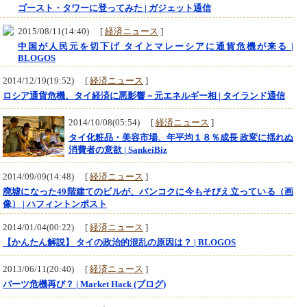
ゴースト・タワーに登ってみた | ガジェット通信
2015/08/11(14:40) [
経済ニュース
]
中国が人民元を切下げ タイとマレーシアに通貨危機が来る |
BLOGOS
2014/12/19(19:52) [
経済ニュース
]
ロシア通貨危機、タイ経済に悪影響－元エネルギー相 | タイランド通信
2014/10/08(05:54) [
経済ニュース
]
タイ化粧品・美容市場、年平均１８％成長 政変に揺れぬ
消費者の意欲 | SankeiBiz
2014/09/09(14:48) [
経済ニュース
]
廃墟になった49階建てのビルが、バンコクに今もそびえ立っている（画
像） | ハフィントンポスト
2014/01/04(00:22) [
経済ニュース
]
【かんたん解説】 タイの政治的混乱の原因は？ | BLOGOS
2013/06/11(20:40) [
経済ニュース
]
バーツ危機再び？ | Market Hack (ブログ)