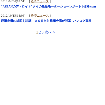
2013/04/04(18:51) [
経済ニュース
]
“ASEANのデトロイト”タイの最新モーターショーレポート | 価格.com
2012/10/15(14:08) [
経済ニュース
]
経済危機の対応を討議、ＡＳＥＭ財務相会議が開幕 | バンコク週報
1
2
3
次へ >