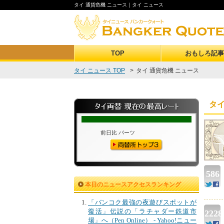
タイ 通貨危機 ニュース
｜タイ ニュース
TOP
おもしろ記事
タイ ニュース TOP
>
タイ 通貨危機 ニュース
タイ
586
本日のニュースアクセスランキング
「バンコク最強の夜遊びスポットが
復活」伝説の「ラチャダー鉄道市
2228
場」へ（Pen Online） - Yahoo!ニュー