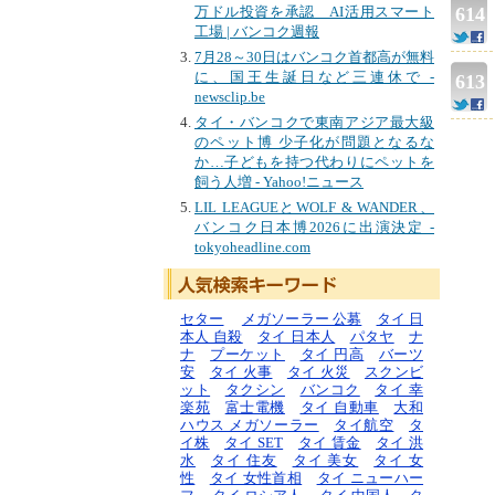
万ドル投資を承認 AI活用スマート
614
工場 | バンコク週報
7月28～30日はバンコク首都高が無料
に、国王生誕日など三連休で -
613
newsclip.be
タイ・バンコクで東南アジア最大級
のペット博 少子化が問題となるな
か…子どもを持つ代わりにペットを
飼う人増 - Yahoo!ニュース
LIL LEAGUEとWOLF & WANDER、
バンコク日本博2026に出演決定 -
tokyoheadline.com
セター
メガソーラー 公募
タイ 日
本人 自殺
タイ 日本人
パタヤ
ナ
ナ
プーケット
タイ 円高
バーツ
安
タイ 火事
タイ 火災
スクンビ
ット
タクシン
バンコク
タイ 幸
楽苑
富士電機
タイ 自動車
大和
ハウス メガソーラー
タイ航空
タ
イ株
タイ SET
タイ 賃金
タイ 洪
水
タイ 住友
タイ 美女
タイ 女
性
タイ 女性首相
タイ ニューハー