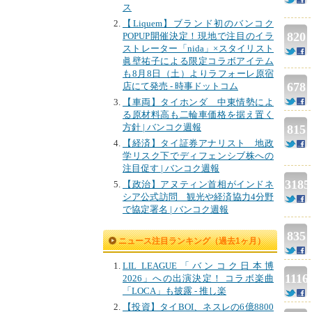
ス
【Liquem】ブランド初のバンコク
820
POPUP開催決定！現地で注目のイラ
ストレーター「nida」×スタイリスト
眞壁祐子による限定コラボアイテム
も8月8日（土）よりラフォーレ原宿
678
店にて発売 - 時事ドットコム
【車両】タイホンダ 中東情勢によ
る原材料高も二輪車価格を据え置く
方針 | バンコク週報
815
【経済】タイ証券アナリスト 地政
学リスク下でディフェンシブ株への
注目促す | バンコク週報
3185
【政治】アヌティン首相がインドネ
シア公式訪問 観光や経済協力4分野
で協定署名 | バンコク週報
835
ニュース注目ランキング（過去1ヶ月）
LIL LEAGUE「バンコク日本博
1116
2026」への出演決定！ コラボ楽曲
「LOCA」も披露 - 推し楽
【投資】タイBOI、ネスレの6億8800