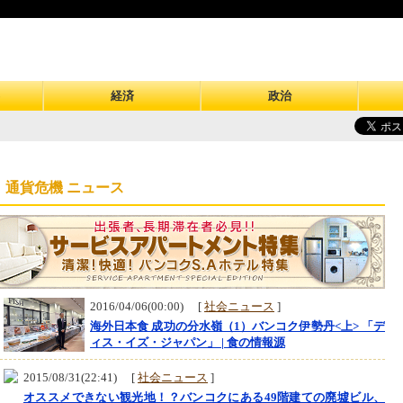
経済
政治
 通貨危機 ニュース
2016/04/06(00:00) [
社会ニュース
]
海外日本食 成功の分水嶺（1）バンコク伊勢丹<上> 「デ
ィス・イズ・ジャパン」 | 食の情報源
2015/08/31(22:41) [
社会ニュース
]
オススメできない観光地！？バンコクにある49階建ての廃墟ビル、