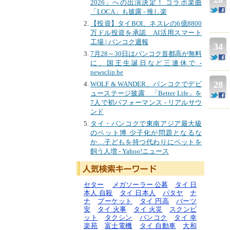
2026」への出演決定！ コラボ楽曲
「LOCA」も披露 - 推し楽
【投資】タイBOI、ネスレの6億8800
万ドル投資を承認 AI活用スマート
工場 | バンコク週報
34
7月28～30日はバンコク首都高が無料
に、国王生誕日など三連休で -
newsclip.be
28
WOLF & WANDER、バンコクでデビ
ューステージ披露 「Better Life」を
7人で初パフォーマンス - リアルサウ
ンド
タイ・バンコクで東南アジア最大級
のペット博 少子化が問題となるな
か…子どもを持つ代わりにペットを
飼う人増 - Yahoo!ニュース
セター
メガソーラー 公募
タイ 日
本人 自殺
タイ 日本人
パタヤ
ナ
ナ
プーケット
タイ 円高
バーツ
安
タイ 火事
タイ 火災
スクンビ
ット
タクシン
バンコク
タイ 幸
楽苑
富士電機
タイ 自動車
大和