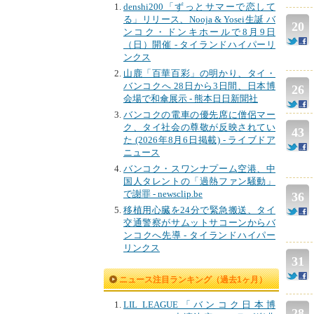
denshi200「ずっとサマーで恋して
る」リリース、Nooja & Yosei生誕 バ
20
ンコク・ドンキホールで8月9日
（日）開催 - タイランドハイパーリ
ンクス
山鹿「百華百彩」の明かり、タイ・
バンコクへ 28日から3日間、日本博
26
会場で和傘展示 - 熊本日日新聞社
バンコクの電車の優先席に僧侶マー
ク、タイ社会の尊敬が反映されてい
43
た (2026年8月6日掲載) - ライブドア
ニュース
バンコク・スワンナプーム空港、中
国人タレントの「過熱ファン騒動」
で謝罪 - newsclip.be
36
移植用心臓を24分で緊急搬送、タイ
交通警察がサムットサコーンからバ
ンコクへ先導 - タイランドハイパー
リンクス
31
ニュース注目ランキング（過去1ヶ月）
LIL LEAGUE「バンコク日本博
28