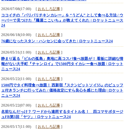
2026/07/08(17:00) [
おもしろ記事
]
ココイチの「パリパリチキンカレー」を “うどん” として食べる方法 / ウ
ーバーで見つけた『麺屋ここいち』が教えてくれた | ロケットニュース
24
2026/06/18(10:00) [
おもしろ記事
]
76歳になったスタン・ハンセンに会ってきた | ロケットニュース24
2026/05/31(11:00) [
おもしろ記事
]
静まり返る「ビルの孤島」奥地に高コスパ食べ放題が！ 看板に詳細な情
報がない大手町『チャンロイ』で1500円タイカレー食べ放題 | ロケット
ニュース24
2026/05/22(11:00) [
おもしろ記事
]
1500円でタイ料理食べ放題！ 西新宿『スクンビットソイ55』のビュッフ
ェ付きランチに行ってみた / 価格改定にすら良心を感じた理由 | ロケット
ニュース24
2026/05/22(07:00) [
おもしろ記事
]
名前なんだっけ？ ワードから連想するタイトル名！ 四コマサボタージ
ュFB第5回「ヤツ」 | ロケットニュース24
2026/05/17(11:00) [
おもしろ記事
]