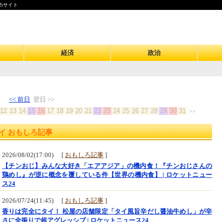
めサイト
経済
政治
<< 前日
翌日 >>
12
13
14
15
16
17
18
19
20
21
22
23
24
25
26
27
28
29
30
31
>>
イ おもしろ記事
2026/08/02(17:00) [
おもしろ記事
]
【チンおじ】みんな大好き「エアアジア」の機内食！『チンおじさんの
鶏めし』が逆に概念を覆している件【世界の機内食】 | ロケットニュー
ス24
2026/07/24(11:45) [
おもしろ記事
]
香りは完全にタイ！ 松屋の店舗限定「タイ風旨辛だし醤油牛めし」が辛
さに全振りで超アグレッシブ | ロケットニュース24