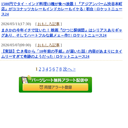
1500円でタイ・インド料理13種が食べ放題！『アジアンパーム渋谷本町
店』がココナッツカレーもインドカレーもイケる / 初台 | ロケットニュー
ス24
2026/05/11(17:30) [
おもしろ記事
]
まさかの今年イチで泣いた！ 映画『ひつじ探偵団』はシリアスありギャ
グあり、そしてハートフルな超メェ～作!! | ロケットニュース24
2026/05/07(09:00) [
おもしろ記事
]
【実話】亡き母から「10年前の手紙」が届いた話 / 内容があまりにタイ
ムリーすぎて奇跡のようだった | ロケットニュース24
1
2
3
4
5
6
7
8
次へ >