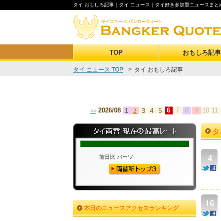
タイ おもしろ記事｜
タイ ニュース
｜タイ好き参加型ニュースまと
TOP
おもしろ記事
タイ ニュース TOP
>
タイ おもしろ記事
2026/08
6
7
8
9
10
11
1
2
3
4
5
<<
タ
4
16
本日のニュースアクセスランキング