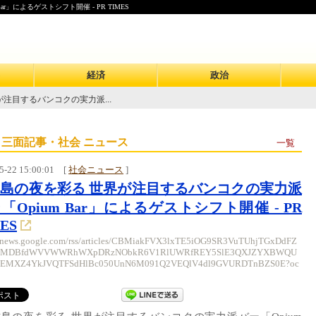
」によるゲストシフト開催 - PR TIMES
経済
政治
注目するバンコクの実力派...
 三面記事・社会 ニュース
一覧
5-22 15:00:01
[
社会ニュース
]
島の夜を彩る 世界が注目するバンコクの実力派
「Opium Bar」によるゲストシフト開催 - PR
ES
//news.google.com/rss/articles/CBMiakFVX3lxTE5iOG9SR3VuTUhjTGxDdFZ
1MDBfdWVVWWRhWXpDRzNObkR6V1RlUWRfREY5SlE3QXJZYXBWQU
EMXZ4YkJVQTFSdHlBc050UnN6M091Q2VEQlV4dl9GVURDTnBZS0E?oc