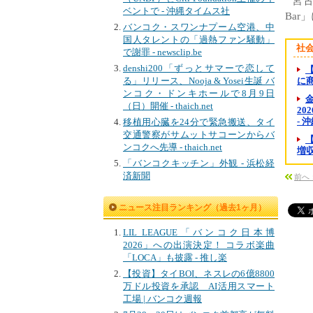
宮古
ベントで - 沖縄タイムス社
Bar
バンコク・スワンナプーム空港、中
国人タレントの「過熱ファン騒動」
社
で謝罪 - newsclip.be
denshi200「ずっとサマーで恋して
る」リリース、Nooja & Yosei生誕 バ
に商
ンコク・ドンキホールで8月9日
金
（日）開催 - thaich.net
20
- 
移植用心臓を24分で緊急搬送、タイ
交通警察がサムットサコーンからバ
ンコクへ先導 - thaich.net
増収
「バンコクキッチン」外観 - 浜松経
済新聞
前へ
ニュース注目ランキング（過去1ヶ月）
LIL LEAGUE「バンコク日本博
2026」への出演決定！ コラボ楽曲
「LOCA」も披露 - 推し楽
【投資】タイBOI、ネスレの6億8800
万ドル投資を承認 AI活用スマート
工場 | バンコク週報