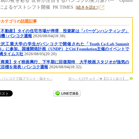
島の夜を彩る 世界が注目するバンコクの実力派バー「Opium
」によるゲストシフト開催 PR TIMES
[続きを読む]
会カテゴリの話題記事
【不動産】タイの住宅市場が停滞 投資家は「バーゲンハンティング」
機 | バンコク週報
2026/08/04(18:38)
沢工業大学の学生がバンコクで開催された「Youth Co:Lab Summit
26」に参加。国連開発計画（UNDP）とCiti Foundation主催のイベントで
沖縄タイムス社
2026/08/05(20:20)
【商業】タイ映画興行、下半期に回復期待 大手映画スタジオが強気の
目標を発表 | バンコク週報
2026/08/04(18:32)
：バンコクで偽ブランド・偽キャ...
次へ：たびチョク ／■【口コミあり】...