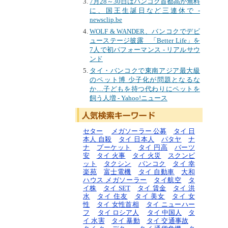
7月28～30日はバンコク首都高が無料
に、国王生誕日など三連休で -
newsclip.be
WOLF & WANDER、バンコクでデビ
ューステージ披露 「Better Life」を
7人で初パフォーマンス - リアルサウ
ンド
タイ・バンコクで東南アジア最大級
のペット博 少子化が問題となるな
か…子どもを持つ代わりにペットを
飼う人増 - Yahoo!ニュース
セター
メガソーラー 公募
タイ 日
本人 自殺
タイ 日本人
パタヤ
ナ
ナ
プーケット
タイ 円高
バーツ
安
タイ 火事
タイ 火災
スクンビ
ット
タクシン
バンコク
タイ 幸
楽苑
富士電機
タイ 自動車
大和
ハウス メガソーラー
タイ航空
タ
イ株
タイ SET
タイ 賃金
タイ 洪
水
タイ 住友
タイ 美女
タイ 女
性
タイ 女性首相
タイ ニューハー
フ
タイ ロシア人
タイ 中国人
タ
イ 水害
タイ 暴動
タイ 交通事故