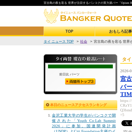
宮古島の夜を彩る 世界が注目するバンコクの実力派バー「Opium Bar
TOP
おもしろ記事
タイ ニュース TOP
>
社会
>
宮古島の夜を彩る 世界が
タイ
2026-0
宮古
バー
TIM
https:
本日のニュースアクセスランキング
CRzY
Q3bmd
=5
金沢工業大学の学生がバンコクで開
催された「Youth Co:Lab Summit
2026」に参加。国連開発計画
（UNDP）とCiti Foundation主催のイ