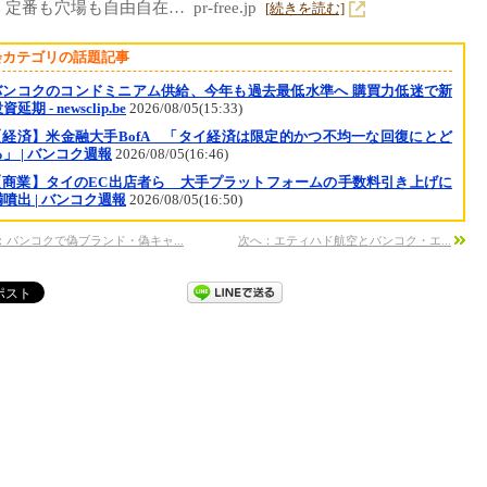
定番も穴場も自由自在… pr-free.jp
[続きを読む]
会カテゴリの話題記事
バンコクのコンドミニアム供給、今年も過去最低水準へ 購買力低迷で新
延期 - newsclip.be
2026/08/05(15:33)
【経済】米金融大手BofA 「タイ経済は限定的かつ不均一な回復にとど
」 | バンコク週報
2026/08/05(16:46)
【商業】タイのEC出店者ら 大手プラットフォームの手数料引き上げに
噴出 | バンコク週報
2026/08/05(16:50)
：バンコクで偽ブランド・偽キャ...
次へ：エティハド航空とバンコク・エ...