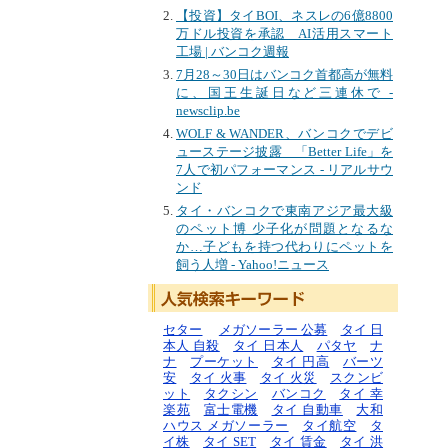
【投資】タイBOI、ネスレの6億8800
万ドル投資を承認 AI活用スマート
工場 | バンコク週報
7月28～30日はバンコク首都高が無料
に、国王生誕日など三連休で -
newsclip.be
WOLF & WANDER、バンコクでデビ
ューステージ披露 「Better Life」を
7人で初パフォーマンス - リアルサウ
ンド
タイ・バンコクで東南アジア最大級
のペット博 少子化が問題となるな
か…子どもを持つ代わりにペットを
飼う人増 - Yahoo!ニュース
セター
メガソーラー 公募
タイ 日
本人 自殺
タイ 日本人
パタヤ
ナ
ナ
プーケット
タイ 円高
バーツ
安
タイ 火事
タイ 火災
スクンビ
ット
タクシン
バンコク
タイ 幸
楽苑
富士電機
タイ 自動車
大和
ハウス メガソーラー
タイ航空
タ
イ株
タイ SET
タイ 賃金
タイ 洪