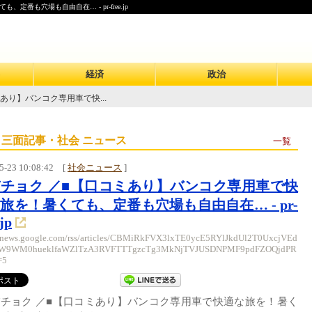
番も穴場も自由自在… - pr-free.jp
経済
政治
あり】バンコク専用車で快...
 三面記事・社会 ニュース
一覧
5-23 10:08:42
[
社会ニュース
]
チョク ／■【口コミあり】バンコク専用車で快
旅を！暑くても、定番も穴場も自由自在… - pr-
.jp
//news.google.com/rss/articles/CBMiRkFVX3lxTE0ycE5RYlJkdUl2T0UxcjVEd
9WM0hueklfaWZlTzA3RVFTTTgzcTg3MkNjTVJUSDNPMF9pdFZOQjdPR
=5
チョク ／■【口コミあり】バンコク専用車で快適な旅を！暑く