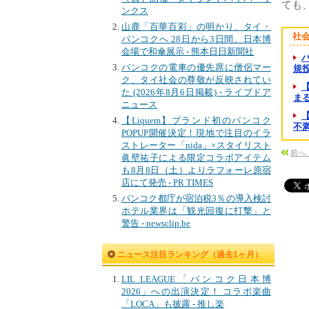
ても、
ンクス
山鹿「百華百彩」の明かり、タイ・
社
バンコクへ 28日から3日間、日本博
会場で和傘展示 - 熊本日日新聞社
バンコクの電車の優先席に僧侶マー
規投資
ク、タイ社会の尊敬が反映されてい
た (2026年8月6日掲載) - ライブドア
まる
ニュース
【Liquem】ブランド初のバンコク
不満
POPUP開催決定！現地で注目のイラ
ストレーター「nida」×スタイリスト
前へ
眞壁祐子による限定コラボアイテム
も8月8日（土）よりラフォーレ原宿
店にて発売 - PR TIMES
バンコク都庁が宿泊税3％の導入検討
ホテル業界は「観光回復に打撃」と
警告 - newsclip.be
ニュース注目ランキング（過去1ヶ月）
LIL LEAGUE「バンコク日本博
2026」への出演決定！ コラボ楽曲
「LOCA」も披露 - 推し楽