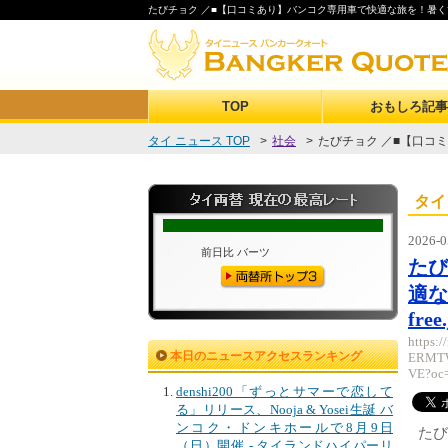
たびチョク ／■【口コミあり】バンコク専用車で快適な旅を！暑くても、定
TOP
おもしろ記事
タイ ニュース TOP
>
社会
>
たびチョク ／■【口コミ
タイ
2026-0
たび
適な
free
https:
本日のニュースアクセスランキング
ERMTW
VE?oc
denshi200「ずっとサマーで恋して
る」リリース、Nooja & Yosei生誕 バ
ンコク・ドンキホールで8月9日
たび
（日）開催 - タイランドハイパーリ