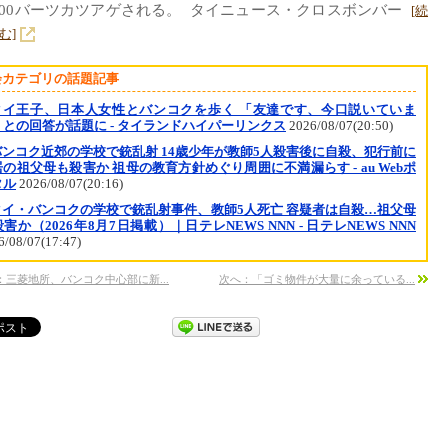
500バーツカツアゲされる。 タイニュース・クロスボンバー
[続
む]
会カテゴリの話題記事
タイ王子、日本人女性とバンコクを歩く 「友達です、今口説いていま
」との回答が話題に - タイランドハイパーリンクス
2026/08/07(20:50)
バンコク近郊の学校で銃乱射 14歳少年が教師5人殺害後に自殺、犯行前に
の祖父母も殺害か 祖母の教育方針めぐり周囲に不満漏らす - au Webポ
タル
2026/08/07(20:16)
タイ・バンコクの学校で銃乱射事件、教師5人死亡 容疑者は自殺…祖父母
害か（2026年8月7日掲載）｜日テレNEWS NNN - 日テレNEWS NNN
6/08/07(17:47)
：三菱地所、バンコク中心部に新...
次へ：「ゴミ物件が大量に余っている...