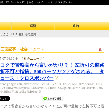
。500バーツカツアゲされる。 - タイニュース・クロスボンバー
経済
政治
がかり？！ 左折可の道路...
 三面記事・社会 ニュース
一覧
7-07 04:00:44
[
社会ニュース
]
コクで警察官から言いがかり？！ 左折可の道路
折不可と指摘。500バーツカツアゲされる。 - タ
ュース・クロスボンバー
://news.google.com/rss/articles/CBMiU0FVX3lxTE5KMXM3aFM5eUNETHRY
GVnYkIwcm5jRmpFR3RDSDVBU0Y4dzBDUGJjQ2k0a0hQRUFQekVtUU5rS
NKdjExdFV2eW9LaFM0?oc=5
コクで警察官から言いがかり？！ 左折可の道路で左折不可と指