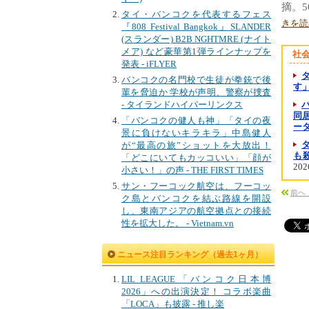
摘。
タイ・バンコクを代表するフェス
きを読
『808 Festival Bangkok』SLANDER
(スランダー) B2B NGHTMRE (ナイト
メア) など豪華第1弾ラインナップを
社
発表 - iFLYER
バンコクの名門校で生徒が拳銃で後
す
輩を脅迫か 学校が声明、警察が捜査
- タイランドハイパーリンクス
同居
「バンコクの健人も神」「タイの夜
ー
景に負けないキラキラ」中島健人
が“最高の旅”ショットを大放出！
も殺
「どこにいてもカッコいい」「顔が
202
小さい！」の声 - THE FIRST TIMES
サン・フーコック航空は、フーコッ
前へ
ク島とバンコクを結ぶ路線を開設
し、東南アジアの航空拠点との接続
性を拡大した。 - Vietnam.vn
ニュース注目ランキング（過去1ヶ月）
LIL LEAGUE「バンコク日本博
2026」への出演決定！ コラボ楽曲
「LOCA」も披露 - 推し楽