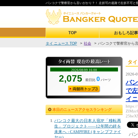
バンコクで警察官から言いがかり？！ 左折可の道路で左折不可と指摘
TOP
おもしろ記事
タイ ニュース TOP
>
社会
>
バンコクで警察官から言い
タイ
2026-0
バン
で左
イニ
https
本日のニュースアクセスランキング
ZlMzc
25heX
バンコク最大の日本人宿JP「移転再
生」プロジェクト――12年間の絆を
未来へ - CAMPFIRE (キャンプファイ
バン
ヤー)