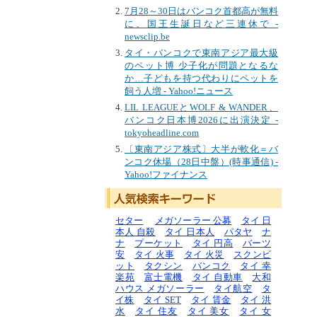
7月28～30日はバンコク首都高が無料
に、国王生誕日など三連休で -
newsclip.be
タイ・バンコクで東南アジア最大級
のペット博 少子化が問題となるな
か…子どもを持つ代わりにペットを
飼う人増 - Yahoo!ニュース
LIL LEAGUEとWOLF & WANDER、
バンコク日本博2026に出演決定 -
tokyoheadline.com
〔東南アジア株式〕大半が軟化＝バ
ンコク休場（28日中盤）(時事通信) -
Yahoo!ファイナンス
セター
メガソーラー 公募
タイ 日
本人 自殺
タイ 日本人
パタヤ
ナ
ナ
プーケット
タイ 円高
バーツ
安
タイ 火事
タイ 火災
スクンビ
ット
タクシン
バンコク
タイ 幸
楽苑
富士電機
タイ 自動車
大和
ハウス メガソーラー
タイ航空
タ
イ株
タイ SET
タイ 賃金
タイ 洪
水
タイ 住友
タイ 美女
タイ 女