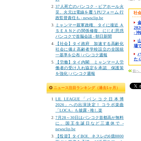
37人死亡のバンコク・ビアホール火
災、火元は電線を覆うPUフォーム 行
社
政監督責任も - newsclip.be
金
ミャンマー親軍政権、タイに接近 Ａ
20
ＳＥＡＮとの関係修復、にじむ思惑
- 
バンコクで首脳会談 - 朝日新聞
【社会】タイ政府 加速する高齢化
場で
社会に備え高齢者学校設立の全国統
一基準を公布 | バンコク週報
た 
【労働】タイ内閣 ミャンマー人労
働者の受け入れ協定を承認 保護策
前へ
を強化 | バンコク週報
ニュース注目ランキング（過去1ヶ月）
LIL LEAGUE「バンコク日本博
2026」への出演決定！ コラボ楽曲
「LOCA」も披露 - 推し楽
7月28～30日はバンコク首都高が無料
に、国王生誕日など三連休で -
newsclip.be
【投資】タイBOI、ネスレの6億8800