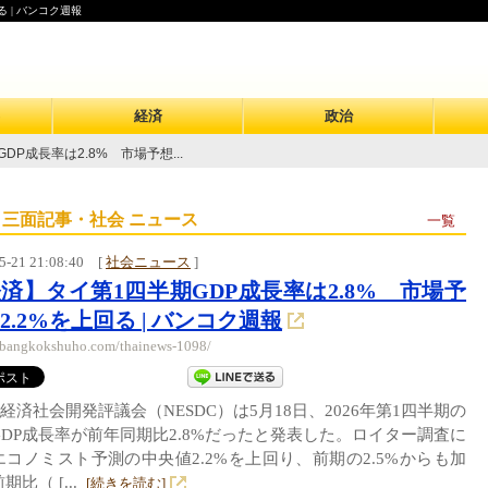
 | バンコク週報
経済
政治
P成長率は2.8% 市場予想...
 三面記事・社会 ニュース
一覧
5-21 21:08:40
[
社会ニュース
]
済】タイ第1四半期GDP成長率は2.8% 市場予
2.2%を上回る | バンコク週報
//bangkokshuho.com/thainews-1098/
経済社会開発評議会（NESDC）は5月18日、2026年第1四半期の
GDP成長率が前年同期比2.8%だったと発表した。ロイター調査に
エコノミスト予測の中央値2.2%を上回り、前期の2.5%からも加
比（ [...
[続きを読む]