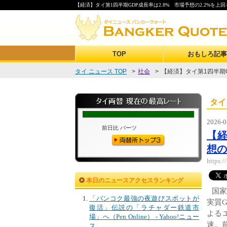
【経済】タイ第1四半期GDP成長率は2.8% 市場予想の2.2%を上回る
TOP
おもしろ記事
タイ ニュース TOP
>
社会
>
【経済】タイ第1四半期GD
タイ
2026-0
【経
想の
https:
本日のニュースアクセスランキング
国家
「バンコク最強の夜遊びスポットが
実質
復活」伝説の「ラチャダー鉄道市
よる
場」へ（Pen Online） - Yahoo!ニュー
速。前期
ス