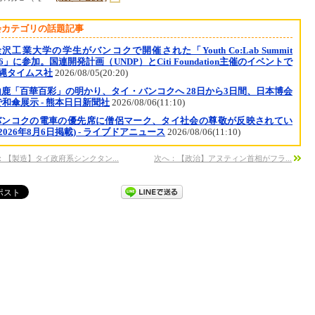
会カテゴリの話題記事
沢工業大学の学生がバンコクで開催された「Youth Co:Lab Summit
26」に参加。国連開発計画（UNDP）とCiti Foundation主催のイベントで
沖縄タイムス社
2026/08/05(20:20)
山鹿「百華百彩」の明かり、タイ・バンコクへ 28日から3日間、日本博会
和傘展示 - 熊本日日新聞社
2026/08/06(11:10)
バンコクの電車の優先席に僧侶マーク、タイ社会の尊敬が反映されてい
(2026年8月6日掲載) - ライブドアニュース
2026/08/06(11:10)
：【製造】タイ政府系シンクタン...
次へ：【政治】アヌティン首相がフラ...