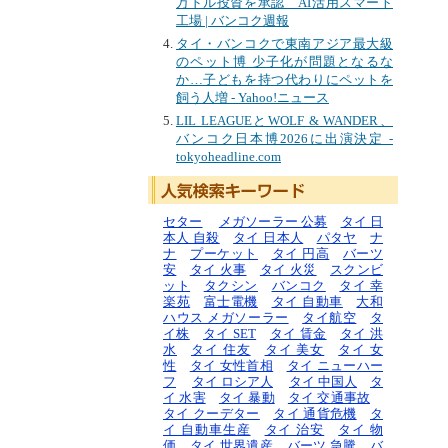
万ドル投資を承認 AI活用スマート
工場 | バンコク週報
タイ・バンコクで東南アジア最大級
のペット博 少子化が問題となるな
か…子どもを持つ代わりにペットを
飼う人増 - Yahoo!ニュース
LIL LEAGUEとWOLF & WANDER、
バンコク日本博2026に出演決定 -
tokyoheadline.com
セター
メガソーラー 公募
タイ 日
本人 自殺
タイ 日本人
パタヤ
ナ
ナ
プーケット
タイ 円高
バーツ
安
タイ 火事
タイ 火災
スクンビ
ット
タクシン
バンコク
タイ 幸
楽苑
富士電機
タイ 自動車
大和
ハウス メガソーラー
タイ航空
タ
イ株
タイ SET
タイ 賃金
タイ 洪
水
タイ 住友
タイ 美女
タイ 女
性
タイ 女性首相
タイ ニューハー
フ
タイ ロシア人
タイ 中国人
タ
イ 水害
タイ 暴動
タイ 交通事故
タイ クーデター
タイ 通貨危機
タ
イ 自動車生産
タイ 治安
タイ 物
価
タイ 世界遺産
バーツ 急騰
バ