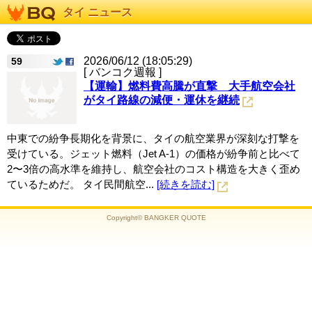
タイ ニュース
2026/06/12 (18:05:29)
59
[ バンコク週報 ]
【運輸】燃料費高騰が直撃 大手航空会社
がタイ路線の減便・運休を継続
中東での紛争長期化を背景に、タイの航空業界が深刻な打撃を
受けている。ジェット燃料（Jet A-1）の価格が紛争前と比べて
2〜3倍の高水準を維持し、航空会社のコスト構造を大きく歪め
ているためだ。 タイ民間航空...
[続きを読む]
Copyright© BANGKER QUOTE