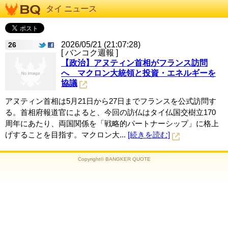
タイ ニュース
2026/05/21 (21:07:28)
26
[ バンコク週報 ]
【政治】アヌティン首相がフランス訪問
へ マクロン大統領と投資・エネルギーを
協議
アヌティン首相は5月21日から27日までフランスを公式訪問す
る。首相府報道官によると、今回の訪仏はタイ仏国交樹立170
周年にあたり、両国関係を「戦略的パートナーシップ」に格上
げすることを目指す。マクロン大...
[続きを読む]
Copyright© BANGKER QUOTE