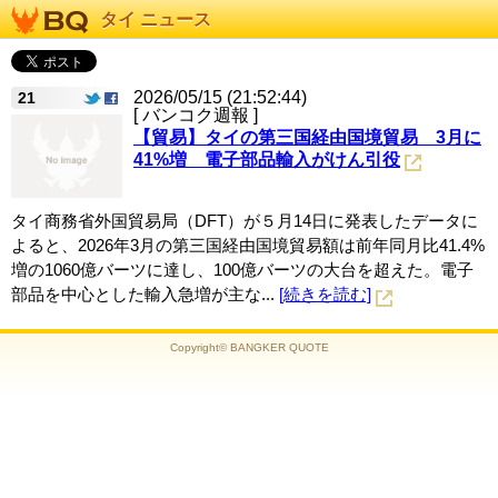
タイ ニュース
2026/05/15 (21:52:44)
21
[ バンコク週報 ]
【貿易】タイの第三国経由国境貿易 3月に
41%増 電子部品輸入がけん引役
タイ商務省外国貿易局（DFT）が５月14日に発表したデータに
よると、2026年3月の第三国経由国境貿易額は前年同月比41.4%
増の1060億バーツに達し、100億バーツの大台を超えた。電子
部品を中心とした輸入急増が主な...
[続きを読む]
Copyright© BANGKER QUOTE