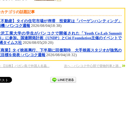
会カテゴリの話題記事
【不動産】タイの住宅市場が停滞 投資家は「バーゲンハンティング」
機 | バンコク週報
2026/08/04(18:38)
沢工業大学の学生がバンコクで開催された「Youth Co:Lab Summit
26」に参加。国連開発計画（UNDP）とCiti Foundation主催のイベントで
沖縄タイムス社
2026/08/05(20:20)
【商業】タイ映画興行、下半期に回復期待 大手映画スタジオが強気の
目標を発表 | バンコク週報
2026/08/04(18:32)
：【法務】パガン島で外国人名義...
次へ：バンコク中心部で貨物列車と路...