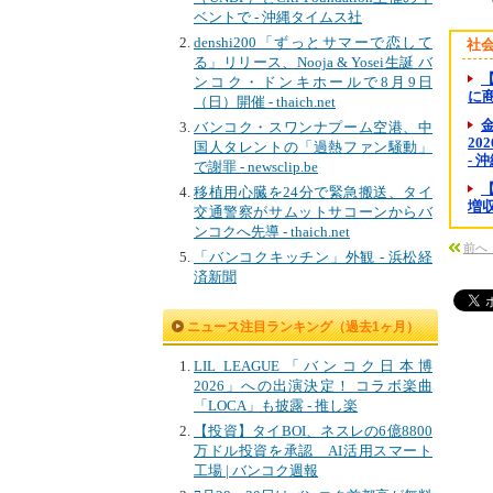
ベントで - 沖縄タイムス社
denshi200「ずっとサマーで恋して
社
る」リリース、Nooja & Yosei生誕 バ
ンコク・ドンキホールで8月9日
に商
（日）開催 - thaich.net
金
バンコク・スワンナプーム空港、中
20
国人タレントの「過熱ファン騒動」
- 
で謝罪 - newsclip.be
移植用心臓を24分で緊急搬送、タイ
増収
交通警察がサムットサコーンからバ
ンコクへ先導 - thaich.net
前へ
「バンコクキッチン」外観 - 浜松経
済新聞
ニュース注目ランキング（過去1ヶ月）
LIL LEAGUE「バンコク日本博
2026」への出演決定！ コラボ楽曲
「LOCA」も披露 - 推し楽
【投資】タイBOI、ネスレの6億8800
万ドル投資を承認 AI活用スマート
工場 | バンコク週報