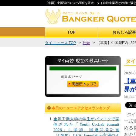
【車両】中国製EVに32%関税を要求 タイ自動車業界が政府に緊急提
TOP
おもしろ記事
タイ ニュース TOP
>
社会
>
【車両】中国製EVに32
タイ
2026-0
【車
界が
https:
本日のニュースアクセスランキング
タイ
金沢工業大学の学生がバンコクで開
ー式
催された「Youth Co:Lab Summit
める
2026」に参加。国連開発計画
202
（UNDP）とCiti Foundation主催のイ