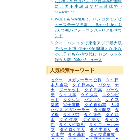
7月28～30日はバンコク首都高が無料
に、国王生誕日など三連休で -
newsclip.be
WOLF & WANDER、バンコクでデビ
ューステージ披露 「Better Life」を
7人で初パフォーマンス - リアルサウ
ンド
タイ・バンコクで東南アジア最大級
のペット博 少子化が問題となるな
か…子どもを持つ代わりにペットを
飼う人増 - Yahoo!ニュース
セター
メガソーラー 公募
タイ 日
本人 自殺
タイ 日本人
パタヤ
ナ
ナ
プーケット
タイ 円高
バーツ
安
タイ 火事
タイ 火災
スクンビ
ット
タクシン
バンコク
タイ 幸
楽苑
富士電機
タイ 自動車
大和
ハウス メガソーラー
タイ航空
タ
イ株
タイ SET
タイ 賃金
タイ 洪
水
タイ 住友
タイ 美女
タイ 女
性
タイ 女性首相
タイ ニューハー
フ
タイ ロシア人
タイ 中国人
タ
イ 水害
タイ 暴動
タイ 交通事故