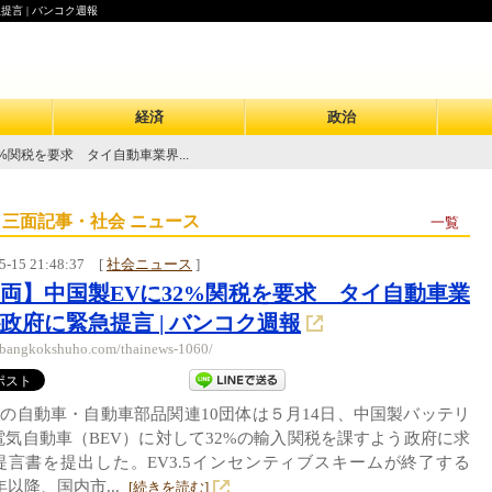
言 | バンコク週報
経済
政治
%関税を要求 タイ自動車業界...
 三面記事・社会 ニュース
一覧
5-15 21:48:37
[
社会ニュース
]
両】中国製EVに32%関税を要求 タイ自動車業
政府に緊急提言 | バンコク週報
//bangkokshuho.com/thainews-1060/
の自動車・自動車部品関連10団体は５月14日、中国製バッテリ
電気自動車（BEV）に対して32%の輸入関税を課すよう政府に求
提言書を提出した。EV3.5インセンティブスキームが終了する
7年以降、国内市...
[続きを読む]