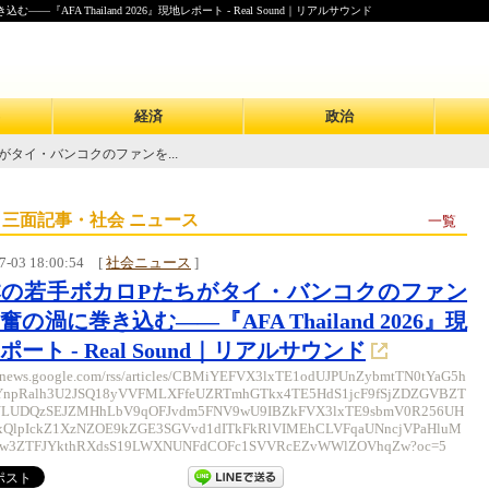
FA Thailand 2026』現地レポート - Real Sound｜リアルサウンド
経済
政治
がタイ・バンコクのファンを...
 三面記事・社会 ニュース
一覧
7-03 18:00:54
[
社会ニュース
]
本の若手ボカロPたちがタイ・バンコクのファン
奮の渦に巻き込む——『AFA Thailand 2026』現
ポート - Real Sound｜リアルサウンド
//news.google.com/rss/articles/CBMiYEFVX3lxTE1odUJPUnZybmtTN0tYaG5h
npRalh3U2JSQ18yVVFMLXFfeUZRTmhGTkx4TE5HdS1jcF9fSjZDZGVBZT
LUDQzSEJZMHhLbV9qOFJvdm5FNV9wU9IBZkFVX3lxTE9sbmV0R256UH
xQlpIckZ1XzNZOE9kZGE3SGVvd1dITkFkRlVIMEhCLVFqaUNncjVPaHluM
w3ZTFJYkthRXdsS19LWXNUNFdCOFc1SVVRcEZvWWlZOVhqZw?oc=5