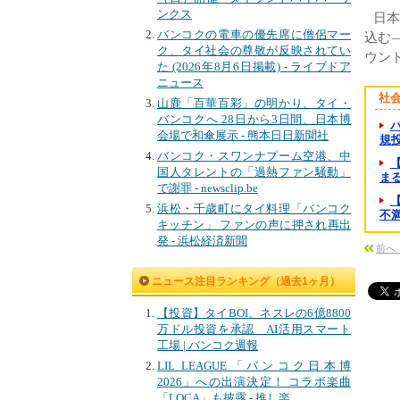
ンクス
日本
バンコクの電車の優先席に僧侶マー
込む—
ク、タイ社会の尊敬が反映されてい
ウン
た (2026年8月6日掲載) - ライブドア
ニュース
社
山鹿「百華百彩」の明かり、タイ・
バンコクへ 28日から3日間、日本博
会場で和傘展示 - 熊本日日新聞社
規投資
バンコク・スワンナプーム空港、中
国人タレントの「過熱ファン騒動」
まる
で謝罪 - newsclip.be
浜松・千歳町にタイ料理「バンコク
不満
キッチン」 ファンの声に押され再出
発 - 浜松経済新聞
前へ
ニュース注目ランキング（過去1ヶ月）
【投資】タイBOI、ネスレの6億8800
万ドル投資を承認 AI活用スマート
工場 | バンコク週報
LIL LEAGUE「バンコク日本博
2026」への出演決定！ コラボ楽曲
「LOCA」も披露 - 推し楽