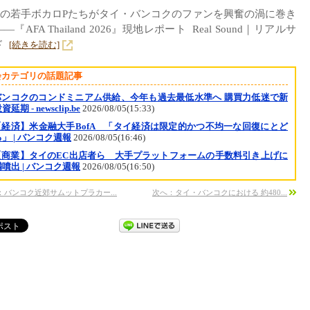
の若手ボカロPたちがタイ・バンコクのファンを興奮の渦に巻き
—『AFA Thailand 2026』現地レポート Real Sound｜リアルサ
ド
[続きを読む]
会カテゴリの話題記事
バンコクのコンドミニアム供給、今年も過去最低水準へ 購買力低迷で新
延期 - newsclip.be
2026/08/05(15:33)
【経済】米金融大手BofA 「タイ経済は限定的かつ不均一な回復にとど
」 | バンコク週報
2026/08/05(16:46)
【商業】タイのEC出店者ら 大手プラットフォームの手数料引き上げに
噴出 | バンコク週報
2026/08/05(16:50)
：バンコク近郊サムットプラカー...
次へ：タイ・バンコクにおける 約480...