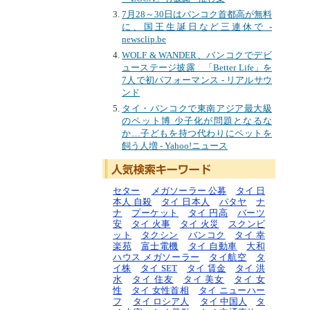
7月28～30日はバンコク首都高が無料
に、国王生誕日など三連休で -
newsclip.be
WOLF & WANDER、バンコクでデビ
ューステージ披露 「Better Life」を
7人で初パフォーマンス - リアルサウ
ンド
タイ・バンコクで東南アジア最大級
のペット博 少子化が問題となるな
か…子どもを持つ代わりにペットを
飼う人増 - Yahoo!ニュース
セター
メガソーラー 公募
タイ 日
本人 自殺
タイ 日本人
パタヤ
ナ
ナ
プーケット
タイ 円高
バーツ
安
タイ 火事
タイ 火災
スクンビ
ット
タクシン
バンコク
タイ 幸
楽苑
富士電機
タイ 自動車
大和
ハウス メガソーラー
タイ航空
タ
イ株
タイ SET
タイ 賃金
タイ 洪
水
タイ 住友
タイ 美女
タイ 女
性
タイ 女性首相
タイ ニューハー
フ
タイ ロシア人
タイ 中国人
タ