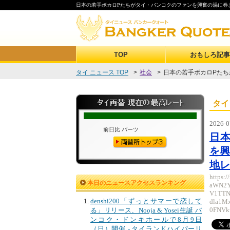
日本の若手ボカロPたちがタイ・バンコクのファンを興奮の渦に巻き込む——『A
TOP
おもしろ記事
タイ ニュース TOP
>
社会
>
日本の若手ボカロPたち
タイ
2026-0
日
を興
地レ
https:
本日のニュースアクセスランキング
aWN2Y
V1TTN
denshi200「ずっとサマーで恋して
dla1M
0FNVk
る」リリース、Nooja & Yosei生誕 バ
ンコク・ドンキホールで8月9日
（日）開催 - タイランドハイパーリ