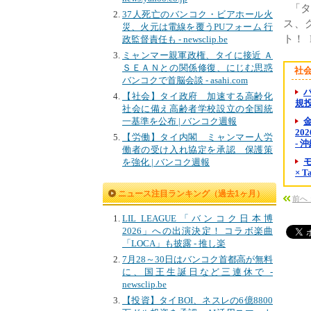
「
37人死亡のバンコク・ビアホール火
ス、
災、火元は電線を覆うPUフォーム 行
ト！ 
政監督責任も - newsclip.be
ミャンマー親軍政権、タイに接近 Ａ
ＳＥＡＮとの関係修復、にじむ思惑
社
バンコクで首脳会談 - asahi.com
【社会】タイ政府 加速する高齢化
規投資
社会に備え高齢者学校設立の全国統
一基準を公布 | バンコク週報
金
20
【労働】タイ内閣 ミャンマー人労
- 
働者の受け入れ協定を承認 保護策
を強化 | バンコク週報
× 
ニュース注目ランキング（過去1ヶ月）
前へ：
LIL LEAGUE「バンコク日本博
2026」への出演決定！ コラボ楽曲
「LOCA」も披露 - 推し楽
7月28～30日はバンコク首都高が無料
に、国王生誕日など三連休で -
newsclip.be
【投資】タイBOI、ネスレの6億8800