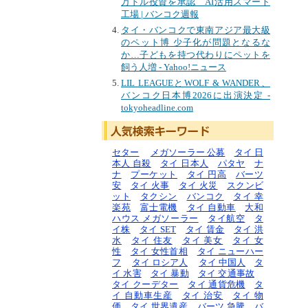
万ドル投資を承認 AI活用スマート
工場 | バンコク週報
タイ・バンコクで東南アジア最大級
のペット博 少子化が問題となるな
か…子どもを持つ代わりにペットを
飼う人増 - Yahoo!ニュース
LIL LEAGUEとWOLF & WANDER、
バンコク日本博2026に出演決定 -
tokyoheadline.com
セター
メガソーラー 公募
タイ 日
本人 自殺
タイ 日本人
パタヤ
ナ
ナ
プーケット
タイ 円高
バーツ
安
タイ 火事
タイ 火災
スクンビ
ット
タクシン
バンコク
タイ 幸
楽苑
富士電機
タイ 自動車
大和
ハウス メガソーラー
タイ航空
タ
イ株
タイ SET
タイ 賃金
タイ 洪
水
タイ 住友
タイ 美女
タイ 女
性
タイ 女性首相
タイ ニューハー
フ
タイ ロシア人
タイ 中国人
タ
イ 水害
タイ 暴動
タイ 交通事故
タイ クーデター
タイ 通貨危機
タ
イ 自動車生産
タイ 治安
タイ 物
価
タイ 世界遺産
バーツ 急騰
バ