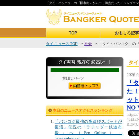
「タイ・バンコク」の『旧市街』がムード満点だった！フレグランス、グル
TOP
おもしろ記事
タイ ニュース TOP
>
社会
>
「タイ・バンコク」の『
タイ
2026-0
「
た！
ット
NO
本日のニュースアクセスランキング
https:
4cElE
「バンコク最強の夜遊びスポットが
RDMUx
復活」伝説の「ラチャダー鉄道市
場」へ（Pen Online） -
news.yahoo.co.jp