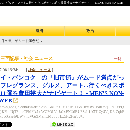
メ、アート...行くべきスポット11選を豊田裕大がナビゲート！ - MEN'S NON-NO WEB
経済
政治
旧市街』がムード満点だっ...
 三面記事・社会 ニュース
一覧
7-08 16:34:11
[
社会ニュース
]
タイ・バンコク」の『旧市街』がムード満点だっ
フレグランス、グルメ、アート...行くべきスポ
11選を豊田裕大がナビゲート！ - MEN'S NON-
 WEB
//news.google.com/rss/articles/CBMiYkFVX3lxTFBhTk5OWU50amtjT19PVkQ
NjRFbnNjT3htcGFMYk5mWGFQLVpJa2xFNUdBUFZzb1A5TlZySVpDZlZqbF
5bXZjel9BWVhuVGZIMzhDM0p0Tkx5R2Fn?oc=5