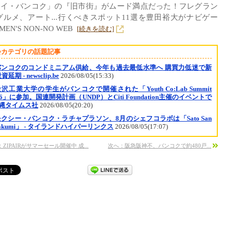
タイ・バンコク」の『旧市街』がムード満点だった！フレグラン
グルメ、アート...行くべきスポット11選を豊田裕大がナビゲー
MEN'S NON-NO WEB
[続きを読む]
会カテゴリの話題記事
バンコクのコンドミニアム供給、今年も過去最低水準へ 購買力低迷で新
延期 - newsclip.be
2026/08/05(15:33)
沢工業大学の学生がバンコクで開催された「Youth Co:Lab Summit
26」に参加。国連開発計画（UNDP）とCiti Foundation主催のイベントで
沖縄タイムス社
2026/08/05(20:20)
モクシー・バンコク・ラチャプラソン、8月のシェフコラボは「Sato San
Takumi」 - タイランドハイパーリンクス
2026/08/05(17:07)
ZIPAIRがサマーセール開催中 成...
次へ：阪急阪神不、バンコクで約480戸...