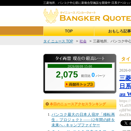
三菱地所、バンコク中心部に新複合型施設を開発中 日系デベロッパーと
TOP
おもしろ記事
タイ ニュース TOP
>
社会
>
三菱地所、バンコク中心部
タイ
2026-0
三
日系
au
https:
本日のニュースアクセスランキング
VLa0J
ejBFW
バンコク最大の日本人宿JP「移転再
dmZEh
生」プロジェクト――12年間の絆を
未来へ - キャンプファイヤー