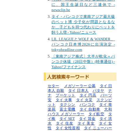
に、国王生誕日など三連休で -
newsclip.be
タイ・バンコクで東南アジア最大級
のペット博 少子化が問題となるな
か…子どもを持つ代わりにペットを
飼う人増 - Yahoo!ニュース
LIL LEAGUEとWOLF & WANDER、
バンコク日本博2026に出演決定 -
tokyoheadline.com
〔東南アジア株式〕大半が軟化＝バ
ンコク休場（28日中盤）(時事通信) -
Yahoo!ファイナンス
セター
メガソーラー 公募
タイ 日
本人 自殺
タイ 日本人
パタヤ
ナ
ナ
プーケット
タイ 円高
バーツ
安
タイ 火事
タイ 火災
スクンビ
ット
タクシン
バンコク
タイ 幸
楽苑
富士電機
タイ 自動車
大和
ハウス メガソーラー
タイ航空
タ
イ株
タイ SET
タイ 賃金
タイ 洪
水
タイ 住友
タイ 美女
タイ 女
性
タイ 女性首相
タイ ニューハー