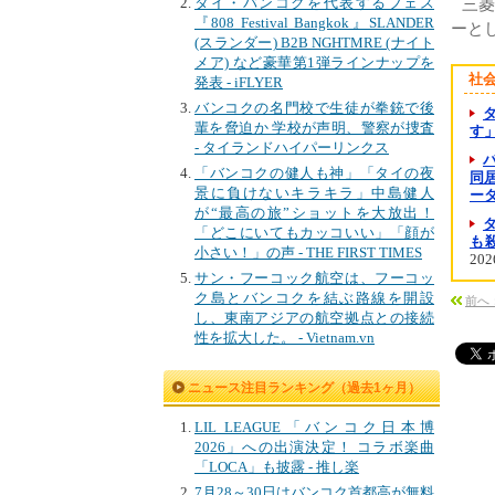
タイ・バンコクを代表するフェス
三菱
『808 Festival Bangkok』SLANDER
ーと
(スランダー) B2B NGHTMRE (ナイト
メア) など豪華第1弾ラインナップを
社
発表 - iFLYER
バンコクの名門校で生徒が拳銃で後
輩を脅迫か 学校が声明、警察が捜査
す
- タイランドハイパーリンクス
「バンコクの健人も神」「タイの夜
同居
景に負けないキラキラ」中島健人
ー
が“最高の旅”ショットを大放出！
「どこにいてもカッコいい」「顔が
も殺
小さい！」の声 - THE FIRST TIMES
202
サン・フーコック航空は、フーコッ
ク島とバンコクを結ぶ路線を開設
前へ
し、東南アジアの航空拠点との接続
性を拡大した。 - Vietnam.vn
ニュース注目ランキング（過去1ヶ月）
LIL LEAGUE「バンコク日本博
2026」への出演決定！ コラボ楽曲
「LOCA」も披露 - 推し楽
7月28～30日はバンコク首都高が無料