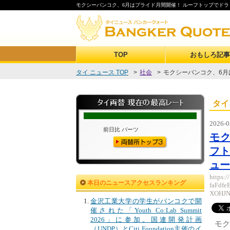
モクシーバンコク、6月はプライド月間開催！ ルーフトップでドラ
TOP
おもしろ記事
タイ ニュース TOP
>
社会
>
モクシーバンコク、6月は
タイ
2026-0
モク
フト
ュー
https:
本日のニュースアクセスランキング
faFdf
XOHJN
金沢工業大学の学生がバンコクで開
催された「Youth Co:Lab Summit
2026」に参加。国連開発計画
モク
（UNDP）とCiti Foundation主催のイ