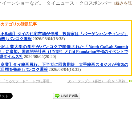
クイーンショーなど。 タイニュース・クロスボンバー
[続きを読
会カテゴリの話題記事
【不動産】タイの住宅市場が停滞 投資家は「バーゲンハンティング」
機 | バンコク週報
2026/08/04(18:38)
沢工業大学の学生がバンコクで開催された「Youth Co:Lab Summit
26」に参加。国連開発計画（UNDP）とCiti Foundation主催のイベントで
沖縄タイムス社
2026/08/05(20:20)
【商業】タイ映画興行、下半期に回復期待 大手映画スタジオが強気の
目標を発表 | バンコク週報
2026/08/04(18:32)
：「まるでフードコートの犯罪現...
次へ：タンブン（喜捨）へ向かう高齢...