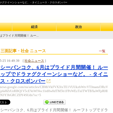
ァグクイーンショーなど。 - タイニュース・クロスボンバー
経済
政治
プライド月間開催！ ルー...
 三面記事・社会 ニュース
一覧
5-25 16:49:39
[
社会ニュース
]
シーバンコク、6月はプライド月間開催！ ルー
ップでドラァグクイーンショーなど。 - タイニ
ス・クロスボンバー
//news.google.com/rss/articles/CBMiVkFVX3lxTE1VUUkzbWtvVTJmamJ3RzV
eEpfaHZrUzRBQ1V5cEVoWlVoc1lrd0w0dTM5b1FPeWEzTnlTWTBXaWFpRHl
N3Y3bGRCZDY4SUdn?oc=5
シーバンコク、6月はプライド月間開催！ ルーフトップでドラ