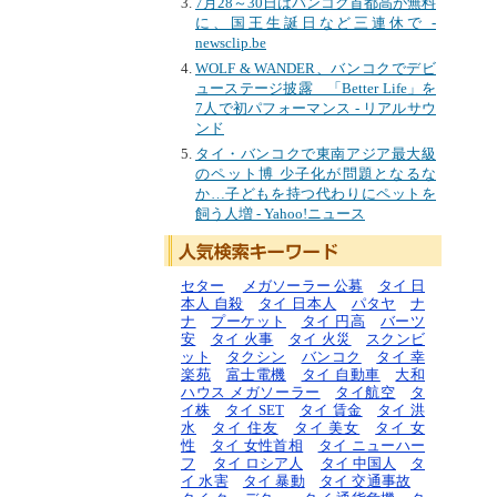
7月28～30日はバンコク首都高が無料
に、国王生誕日など三連休で -
newsclip.be
WOLF & WANDER、バンコクでデビ
ューステージ披露 「Better Life」を
7人で初パフォーマンス - リアルサウ
ンド
タイ・バンコクで東南アジア最大級
のペット博 少子化が問題となるな
か…子どもを持つ代わりにペットを
飼う人増 - Yahoo!ニュース
セター
メガソーラー 公募
タイ 日
本人 自殺
タイ 日本人
パタヤ
ナ
ナ
プーケット
タイ 円高
バーツ
安
タイ 火事
タイ 火災
スクンビ
ット
タクシン
バンコク
タイ 幸
楽苑
富士電機
タイ 自動車
大和
ハウス メガソーラー
タイ航空
タ
イ株
タイ SET
タイ 賃金
タイ 洪
水
タイ 住友
タイ 美女
タイ 女
性
タイ 女性首相
タイ ニューハー
フ
タイ ロシア人
タイ 中国人
タ
イ 水害
タイ 暴動
タイ 交通事故