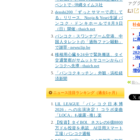
ァグ
ベントで - 沖縄タイムス社
む]
denshi200「ずっとサマーで恋して
る」リリース、Nooja & Yosei生誕 バ
ンコク・ドンキホールで8月9日
社
（日）開催 - thaich.net
バンコク・スワンナプーム空港、中
に商
国人タレントの「過熱ファン騒動」
で謝罪 - newsclip.be
金
20
移植用心臓を24分で緊急搬送、タイ
- 
交通警察がサムットサコーンからバ
ンコクへ先導 - thaich.net
増収
「バンコクキッチン」外観 - 浜松経
済新聞
前へ
ニュース注目ランキング（過去1ヶ月）
LIL LEAGUE「バンコク日本博
2026」への出演決定！ コラボ楽曲
「LOCA」も披露 - 推し楽
【投資】タイBOI、ネスレの6億8800
万ドル投資を承認 AI活用スマート
工場 | バンコク週報