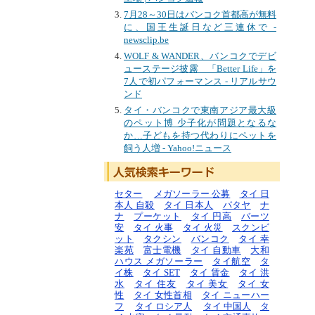
7月28～30日はバンコク首都高が無料
に、国王生誕日など三連休で -
newsclip.be
WOLF & WANDER、バンコクでデビ
ューステージ披露 「Better Life」を
7人で初パフォーマンス - リアルサウ
ンド
タイ・バンコクで東南アジア最大級
のペット博 少子化が問題となるな
か…子どもを持つ代わりにペットを
飼う人増 - Yahoo!ニュース
セター
メガソーラー 公募
タイ 日
本人 自殺
タイ 日本人
パタヤ
ナ
ナ
プーケット
タイ 円高
バーツ
安
タイ 火事
タイ 火災
スクンビ
ット
タクシン
バンコク
タイ 幸
楽苑
富士電機
タイ 自動車
大和
ハウス メガソーラー
タイ航空
タ
イ株
タイ SET
タイ 賃金
タイ 洪
水
タイ 住友
タイ 美女
タイ 女
性
タイ 女性首相
タイ ニューハー
フ
タイ ロシア人
タイ 中国人
タ