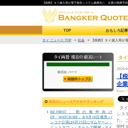
【税務】タイ歳入局が電子報告システム義務化へ 企業の税務手続き
TOP
おもしろ記事
タイ ニュース TOP
>
社会
>
【税務】タイ歳入局が電
タイ
2026-0
【
企業
https:
本日のニュースアクセスランキング
タ
BE:FIRST、初の海外向け
シス
EP「WATCH ME」を9月18日発売 バ
た。
ンコク公演は9月25日にサムヤーン・
明性を
ミットタウン・ホールで開催 - タイ