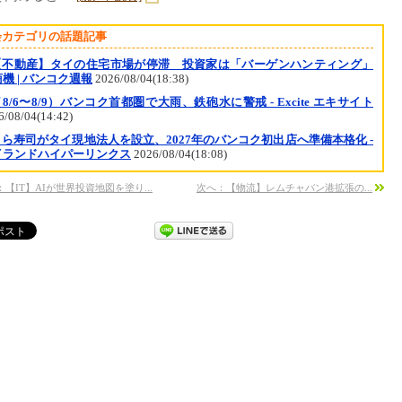
会カテゴリの話題記事
【不動産】タイの住宅市場が停滞 投資家は「バーゲンハンティング」
機 | バンコク週報
2026/08/04(18:38)
8/6〜8/9）バンコク首都圏で大雨、鉄砲水に警戒 - Excite エキサイト
6/08/04(14:42)
くら寿司がタイ現地法人を設立、2027年のバンコク初出店へ準備本格化 -
イランドハイパーリンクス
2026/08/04(18:08)
【IT】AIが世界投資地図を塗り...
次へ：【物流】レムチャバン港拡張の...