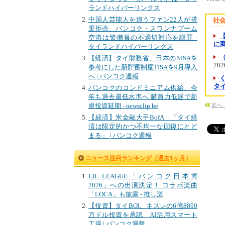
ランドハイパーリンクス
中国人芸能人を追うファン22人が搭
社
乗拒否、バンコク・スワンナプーム
空港は警備員の不適切対応を謝罪 -
に商
タイランドハイパーリンクス
（
【経済】タイ財務省、日本のNISAを
202
参考にした新貯蓄制度TISAを9月導入
へ | バンコク週報
タ
バンコクのコンドミニアム供給、今
年も過去最低水準へ 購買力低迷で新
規投資延期 - newsclip.be
前へ：
【経済】米金融大手BofA 「タイ経
済は限定的かつ不均一な回復にとど
まる」 | バンコク週報
ニュース注目ランキング（過去1ヶ月）
LIL LEAGUE「バンコク日本博
2026」への出演決定！ コラボ楽曲
「LOCA」も披露 - 推し楽
【投資】タイBOI、ネスレの6億8800
万ドル投資を承認 AI活用スマート
工場 | バンコク週報