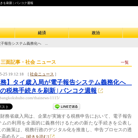
を刷新 | バンコク週報
経済
政治
子報告システム義務化へ ...
 三面記事・社会 ニュース
一覧
5-25 19:12:18
[
社会ニュース
]
税務】タイ歳入局が電子報告システム義務化へ
の税務手続きを刷新 | バンコク週報
//bangkokshuho.com/thainews-1115/
イ財務省歳入局は、企業が実施する税務申告において、電子報告
テムの利用を全面的に義務付けるための新たな手続きを公表し
この施策は、税務行政のデジタル化を推進し、申告プロセスの透
高めると...
[続きを読む]