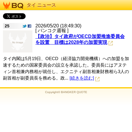
タイ ニュース
2026/05/20 (18:49:30)
25
[ バンコク週報 ]
【政治】タイ政府がOECD加盟推進委員会
を設置 目標は2028年の加盟実現
タイ内閣は5月19日、OECD（経済協力開発機構）への加盟を加
速するための国家委員会の設立を承認した。委員長にはアヌテ
ィン首相兼内務相が就任し、エクニティ副首相兼財務相ら3人の
副首相が副委員長を務める。政...
[続きを読む]
Copyright© BANGKER QUOTE