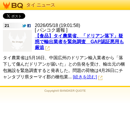
タイ ニュース
2026/05/18 (19:01:58)
21
[ バンコク週報 ]
【食品】タイ農業省、「ドリアン落下」疑
惑で輸出業者を緊急調査 GAP認証悪用も
厳追
タイ農業省は5月16日、中国広州のドリアン輸入業者から「落
下して傷んだドリアンが届いた」との告発を受け、輸出元の梱
包施設を緊急調査すると発表した。問題の荷物は4月26日にチ
ャンタブリ県ターマイ郡の梱包業...
[続きを読む]
Copyright© BANGKER QUOTE