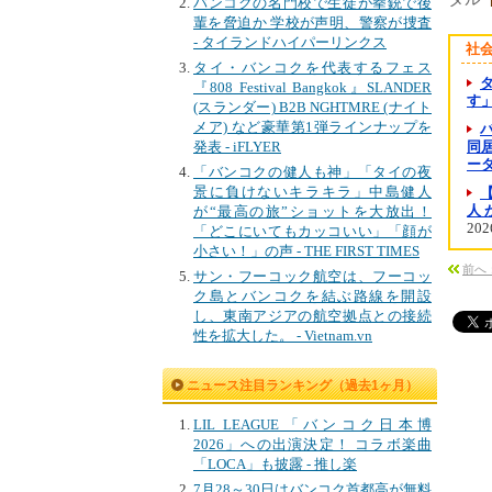
バンコクの名門校で生徒が拳銃で後
輩を脅迫か 学校が声明、警察が捜査
- タイランドハイパーリンクス
社
タイ・バンコクを代表するフェス
『808 Festival Bangkok』SLANDER
す
(スランダー) B2B NGHTMRE (ナイト
メア) など豪華第1弾ラインナップを
発表 - iFLYER
同居
ー
「バンコクの健人も神」「タイの夜
景に負けないキラキラ」中島健人
人
が“最高の旅”ショットを大放出！
202
「どこにいてもカッコいい」「顔が
小さい！」の声 - THE FIRST TIMES
前へ
サン・フーコック航空は、フーコッ
ク島とバンコクを結ぶ路線を開設
し、東南アジアの航空拠点との接続
性を拡大した。 - Vietnam.vn
ニュース注目ランキング（過去1ヶ月）
LIL LEAGUE「バンコク日本博
2026」への出演決定！ コラボ楽曲
「LOCA」も披露 - 推し楽
7月28～30日はバンコク首都高が無料