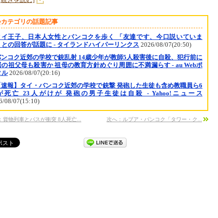
会カテゴリの話題記事
タイ王子、日本人女性とバンコクを歩く 「友達です、今口説いていま
」との回答が話題に - タイランドハイパーリンクス
2026/08/07(20:50)
バンコク近郊の学校で銃乱射 14歳少年が教師5人殺害後に自殺、犯行前に
の祖父母も殺害か 祖母の教育方針めぐり周囲に不満漏らす - au Webポ
タル
2026/08/07(20:16)
【速報】タイ・バンコク近郊の学校で銃撃 発砲した生徒も含め教職員ら6
が死亡 23人がけが 発砲の男子生徒は自殺 - Yahoo!ニュース
6/08/07(15:10)
：貨物列車とバスが衝突 8人死亡...
次へ：ルブア・バンコク「タワー・ク...