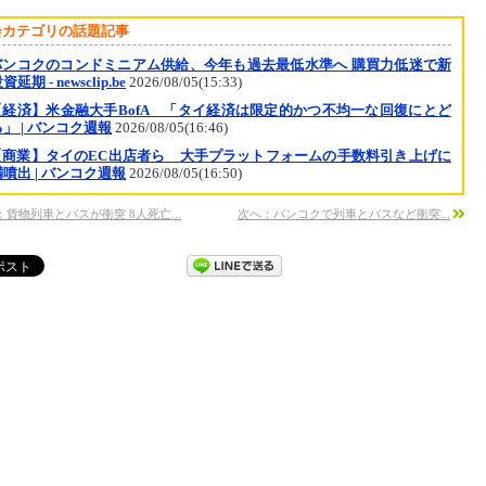
会カテゴリの話題記事
バンコクのコンドミニアム供給、今年も過去最低水準へ 購買力低迷で新
延期 - newsclip.be
2026/08/05(15:33)
【経済】米金融大手BofA 「タイ経済は限定的かつ不均一な回復にとど
」 | バンコク週報
2026/08/05(16:46)
【商業】タイのEC出店者ら 大手プラットフォームの手数料引き上げに
噴出 | バンコク週報
2026/08/05(16:50)
：貨物列車とバスが衝突 8人死亡...
次へ：バンコクで列車とバスなど衝突...