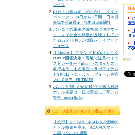
ンクス
社
山鹿「百華百彩」の明かり、タイ・
バンコクへ 28日から3日間、日本博
会場で和傘展示 - 熊本日日新聞社
規投資
バンコクの電車の優先席に僧侶マー
ク、タイ社会の尊敬が反映されてい
まる
た (2026年8月6日掲載) - ライブドア
ニュース
不満
【Liquem】ブランド初のバンコク
POPUP開催決定！現地で注目のイラ
前へ
ストレーター「nida」×スタイリスト
眞壁祐子による限定コラボアイテム
も8月8日（土）よりラフォーレ原宿
店にて発売 - PR TIMES
バンコク都庁が宿泊税3％の導入検討
ホテル業界は「観光回復に打撃」と
警告 - newsclip.be
ニュース注目ランキング（過去1ヶ月）
【投資】タイBOI、ネスレの6億8800
万ドル投資を承認 AI活用スマート
工場 | バンコク週報