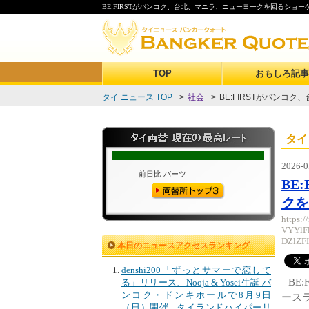
BE:FIRSTがバンコク、台北、マニラ、ニューヨークを回るショーケ
TOP
おもしろ記事
タイ ニュース TOP
>
社会
>
BE:FIRSTがバンコク
タイ
2026-0
BE
クを
https:
VYYlF
DZlZF
本日のニュースアクセスランキング
denshi200「ずっとサマーで恋して
BE
る」リリース、Nooja & Yosei生誕 バ
ンコク・ドンキホールで8月9日
ース
（日）開催 - タイランドハイパーリ