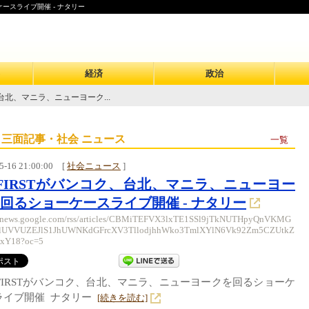
ースライブ開催 - ナタリー
経済
政治
、台北、マニラ、ニューヨーク...
 三面記事・社会 ニュース
一覧
5-16 21:00:00
[
社会ニュース
]
:FIRSTがバンコク、台北、マニラ、ニューヨー
回るショーケースライブ開催 - ナタリー
//news.google.com/rss/articles/CBMiTEFVX3lxTE1SSl9jTkNUTHpyQnVKMG
lUVVUZEJlS1JhUWNKdGFrcXV3TllodjhhWko3TmlXYlN6Vk92Zm5CZUtkZ
IxY18?oc=5
:FIRSTがバンコク、台北、マニラ、ニューヨークを回るショーケ
ライブ開催 ナタリー
[続きを読む]