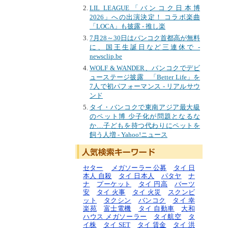
LIL LEAGUE「バンコク日本博
2026」への出演決定！ コラボ楽曲
「LOCA」も披露 - 推し楽
7月28～30日はバンコク首都高が無料
に、国王生誕日など三連休で -
newsclip.be
WOLF & WANDER、バンコクでデビ
ューステージ披露 「Better Life」を
7人で初パフォーマンス - リアルサウ
ンド
タイ・バンコクで東南アジア最大級
のペット博 少子化が問題となるな
か…子どもを持つ代わりにペットを
飼う人増 - Yahoo!ニュース
セター
メガソーラー 公募
タイ 日
本人 自殺
タイ 日本人
パタヤ
ナ
ナ
プーケット
タイ 円高
バーツ
安
タイ 火事
タイ 火災
スクンビ
ット
タクシン
バンコク
タイ 幸
楽苑
富士電機
タイ 自動車
大和
ハウス メガソーラー
タイ航空
タ
イ株
タイ SET
タイ 賃金
タイ 洪