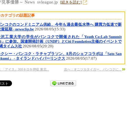
事優勝～ News svleague.jp
[続きを読む]
会カテゴリの話題記事
バンコクのコンドミニアム供給、今年も過去最低水準へ 購買力低迷で新
延期 - newsclip.be
2026/08/05(15:33)
沢工業大学の学生がバンコクで開催された「Youth Co:Lab Summit
26」に参加。国連開発計画（UNDP）とCiti Foundation主催のイベントで
沖縄タイムス社
2026/08/05(20:20)
モクシー・バンコク・ラチャプラソン、8月のシェフコラボは「Sato San
Takumi」 - タイランドハイパーリンクス
2026/08/05(17:07)
「アイス」300キロを押収 東北...
次へ：オニツカタイガー、バンコクに...