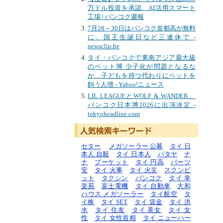
万ドル投資を承認 AI活用スマート
工場 | バンコク週報
7月28～30日はバンコク首都高が無料
に、国王生誕日など三連休で -
newsclip.be
タイ・バンコクで東南アジア最大級
のペット博 少子化が問題となるな
か…子どもを持つ代わりにペットを
飼う人増 - Yahoo!ニュース
LIL LEAGUEとWOLF & WANDER、
バンコク日本博2026に出演決定 -
tokyoheadline.com
セター
メガソーラー 公募
タイ 日
本人 自殺
タイ 日本人
パタヤ
ナ
ナ
プーケット
タイ 円高
バーツ
安
タイ 火事
タイ 火災
スクンビ
ット
タクシン
バンコク
タイ 幸
楽苑
富士電機
タイ 自動車
大和
ハウス メガソーラー
タイ航空
タ
イ株
タイ SET
タイ 賃金
タイ 洪
水
タイ 住友
タイ 美女
タイ 女
性
タイ 女性首相
タイ ニューハー