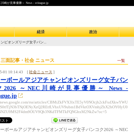
優勝～ News - svleague.jp
経済
政治
ンピオンズリーグ女子バン...
 三面記事・社会 ニュース
一覧
5-01 10:14:43
[
社会ニュース
]
レーボールアジアチャンピオンズリーグ女子バン
2026 ～NEC川崎が見事優勝～ News -
ague.jp
//news.google.com/rss/articles/CBMiZkFVX3lxTE5yV0NOcjh2ckFxdXkwYWU
S0tfTjN3bTNjOENyXzQ2REtfLVhxUV9ubm1BdVktOXVmbjZhX2hOY0IyU0
NNZU9MS2F4dm9OUV9Qb3NKdTFMTkFQNGhxM2NkZw?oc=5
ーボールアジアチャンピオンズリーグ女子バンコク2026 ～NEC