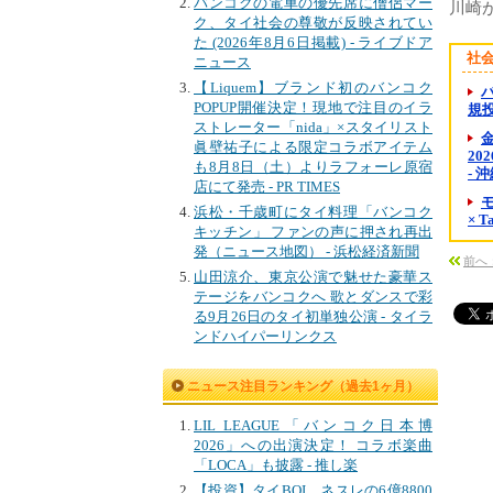
バンコクの電車の優先席に僧侶マー
川崎が見
ク、タイ社会の尊敬が反映されてい
た (2026年8月6日掲載) - ライブドア
社
ニュース
【Liquem】ブランド初のバンコク
POPUP開催決定！現地で注目のイラ
規投資
ストレーター「nida」×スタイリスト
金
眞壁祐子による限定コラボアイテム
20
も8月8日（土）よりラフォーレ原宿
- 
店にて発売 - PR TIMES
浜松・千歳町にタイ料理「バンコク
× 
キッチン」 ファンの声に押され再出
発（ニュース地図） - 浜松経済新聞
前へ：
山田涼介、東京公演で魅せた豪華ス
テージをバンコクへ 歌とダンスで彩
る9月26日のタイ初単独公演 - タイラ
ンドハイパーリンクス
ニュース注目ランキング（過去1ヶ月）
LIL LEAGUE「バンコク日本博
2026」への出演決定！ コラボ楽曲
「LOCA」も披露 - 推し楽
【投資】タイBOI、ネスレの6億8800