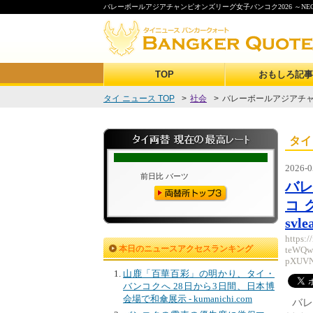
バレーボールアジアチャンピオンズリーグ女子バンコク2026 ～NEC川崎が見事
TOP
おもしろ記事
タイ ニュース TOP
>
社会
>
バレーボールアジアチャ
タイ
2026-0
バ
コク
svle
https:
本日のニュースアクセスランキング
teWQw
pXUV
山鹿「百華百彩」の明かり、タイ・
バンコクへ 28日から3日間、日本博
会場で和傘展示 - kumanichi.com
バレ