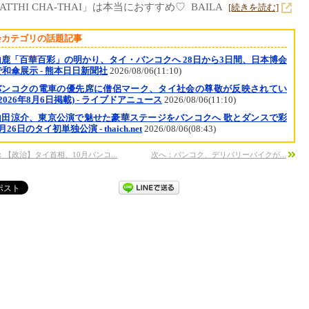
ATTHI CHA-THAI」は本当におすすめ♡ BAILA
[続きを読む]
会カテゴリの話題記事
山鹿「百華百彩」の明かり、タイ・バンコクへ 28日から3日間、日本博会
和傘展示 - 熊本日日新聞社
2026/08/06(11:10)
バンコクの電車の優先席に僧侶マーク、タイ社会の尊敬が反映されてい
(2026年8月6日掲載) - ライブドアニュース
2026/08/06(11:10)
山田涼介、東京公演で魅せた豪華ステージをバンコクへ 歌とダンスで彩
月26日のタイ初単独公演 - thaich.net
2026/08/06(08:43)
：【政治】タイ首相、10月バンコ...
次へ：バンコク、デリバリーバイクが...