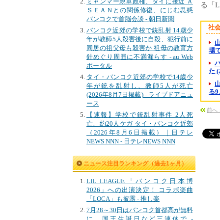
ミャンマー親軍政権、タイに接近 Ａ
る「L
ＳＥＡＮとの関係修復、にじむ思惑
バンコクで首脳会談 - 朝日新聞
社
バンコク近郊の学校で銃乱射 14歳少
年が教師5人殺害後に自殺、犯行前に
同居の祖父母も殺害か 祖母の教育方
場で
針めぐり周囲に不満漏らす - au Web
ポータル
た 
タイ・バンコク近郊の学校で14歳少
年が銃を乱射し、教師5人が死亡
る9
(2026年8月7日掲載) - ライブドアニュ
ース
前へ
【速報】学校で銃乱射事件 2人死
亡、約20人ケガ タイ・バンコク近郊
（2026年8月6日掲載）｜日テレ
NEWS NNN - 日テレNEWS NNN
ニュース注目ランキング（過去1ヶ月）
LIL LEAGUE「バンコク日本博
2026」への出演決定！ コラボ楽曲
「LOCA」も披露 - 推し楽
7月28～30日はバンコク首都高が無料
に、国王生誕日など三連休で -