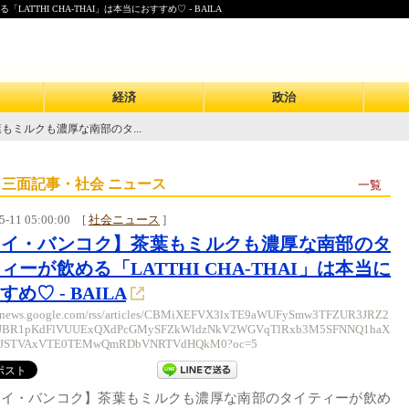
THI CHA-THAI」は本当におすすめ♡ - BAILA
経済
政治
もミルクも濃厚な南部のタ...
 三面記事・社会 ニュース
一覧
5-11 05:00:00
[
社会ニュース
]
タイ・バンコク】茶葉もミルクも濃厚な南部のタ
ィーが飲める「LATTHI CHA-THAI」は本当に
すめ♡ - BAILA
//news.google.com/rss/articles/CBMiXEFVX3lxTE9aWUFySmw3TFZUR3JRZ2
BR1pKdFlVUUExQXdPcGMySFZkWldzNkV2WGVqTlRxb3M5SFNNQ1haX
EJSTVAxVTE0TEMwQmRDbVNRTVdHQkM0?oc=5
タイ・バンコク】茶葉もミルクも濃厚な南部のタイティーが飲め