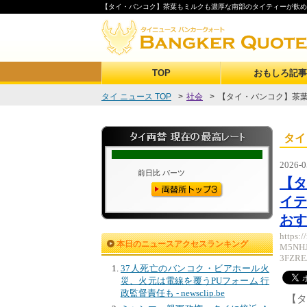
【タイ・バンコク】茶葉もミルクも濃厚な南部のタイティーが飲める「LAT
TOP
おもしろ記事
タイ ニュース TOP
>
社会
>
【タイ・バンコク】茶葉
タイ
2026-0
【
イテ
おす
https:
本日のニュースアクセスランキング
M5NHJ
3FZR
37人死亡のバンコク・ビアホール火
災、火元は電線を覆うPUフォーム 行
政監督責任も - newsclip.be
【