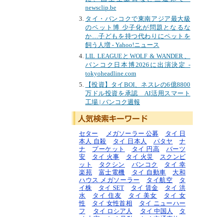
newsclip.be
タイ・バンコクで東南アジア最大級
のペット博 少子化が問題となるな
か…子どもを持つ代わりにペットを
飼う人増 - Yahoo!ニュース
LIL LEAGUEとWOLF & WANDER、
バンコク日本博2026に出演決定 -
tokyoheadline.com
【投資】タイBOI、ネスレの6億8800
万ドル投資を承認 AI活用スマート
工場 | バンコク週報
セター
メガソーラー 公募
タイ 日
本人 自殺
タイ 日本人
パタヤ
ナ
ナ
プーケット
タイ 円高
バーツ
安
タイ 火事
タイ 火災
スクンビ
ット
タクシン
バンコク
タイ 幸
楽苑
富士電機
タイ 自動車
大和
ハウス メガソーラー
タイ航空
タ
イ株
タイ SET
タイ 賃金
タイ 洪
水
タイ 住友
タイ 美女
タイ 女
性
タイ 女性首相
タイ ニューハー
フ
タイ ロシア人
タイ 中国人
タ