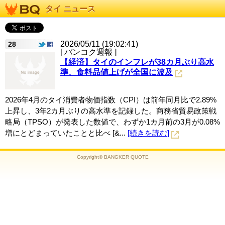
タイ ニュース
2026/05/11 (19:02:41)
28
[ バンコク週報 ]
【経済】タイのインフレが38カ月ぶり高水
準、食料品値上げが全国に波及
2026年4月のタイ消費者物価指数（CPI）は前年同月比で2.89%
上昇し、3年2カ月ぶりの高水準を記録した。商務省貿易政策戦
略局（TPSO）が発表した数値で、わずか1カ月前の3月が0.08%
増にとどまっていたことと比べ [&...
[続きを読む]
Copyright© BANGKER QUOTE