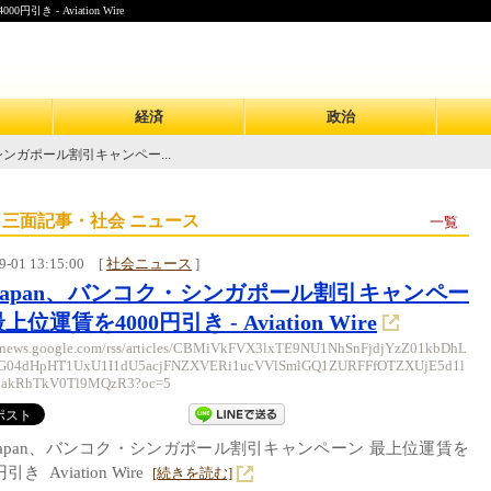
 - Aviation Wire
経済
政治
・シンガポール割引キャンペー...
 三面記事・社会 ニュース
一覧
9-01 13:15:00
[
社会ニュース
]
rJapan、バンコク・シンガポール割引キャンペー
上位運賃を4000円引き - Aviation Wire
//news.google.com/rss/articles/CBMiVkFVX3lxTE9NU1NhSnFjdjYzZ01kbDhL
G04dHpHT1UxU1I1dU5acjFNZXVERi1ucVVlSmlGQ1ZURFFfOTZXUjE5d1l
akRhTkV0Tl9MQzR3?oc=5
rJapan、バンコク・シンガポール割引キャンペーン 最上位運賃を
円引き Aviation Wire
[続きを読む]