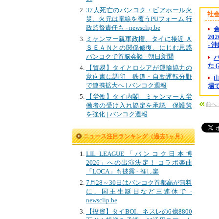
37人死亡のバンコク・ビアホール火
社
災、火元は電線を覆うPUフォーム 行
政監督責任も - newsclip.be
金
20
ミャンマー親軍政権、タイに接近 Ａ
- 
ＳＥＡＮとの関係修復、にじむ思惑
バンコクで首脳会談 - 朝日新聞
た 
【貿易】タイとロシアが運輸協力の
意向書に調印 鉄道・自動運転分野
で連携拡大へ | バンコク週報
場で
【労働】タイ内閣 ミャンマー人労
前へ：
働者の受け入れ協定を承認 保護策
を強化 | バンコク週報
ニュース注目ランキング（過去1ヶ月）
LIL LEAGUE「バンコク日本博
2026」への出演決定！ コラボ楽曲
「LOCA」も披露 - 推し楽
7月28～30日はバンコク首都高が無料
に、国王生誕日など三連休で -
newsclip.be
【投資】タイBOI、ネスレの6億8800