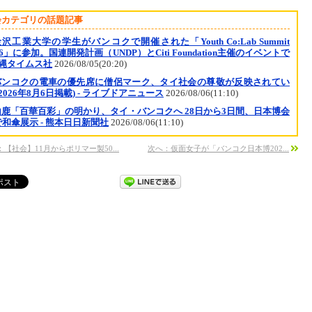
会カテゴリの話題記事
沢工業大学の学生がバンコクで開催された「Youth Co:Lab Summit
26」に参加。国連開発計画（UNDP）とCiti Foundation主催のイベントで
沖縄タイムス社
2026/08/05(20:20)
バンコクの電車の優先席に僧侶マーク、タイ社会の尊敬が反映されてい
(2026年8月6日掲載) - ライブドアニュース
2026/08/06(11:10)
山鹿「百華百彩」の明かり、タイ・バンコクへ 28日から3日間、日本博会
和傘展示 - 熊本日日新聞社
2026/08/06(11:10)
【社会】11月からポリマー製50...
次へ：仮面女子が「バンコク日本博202...