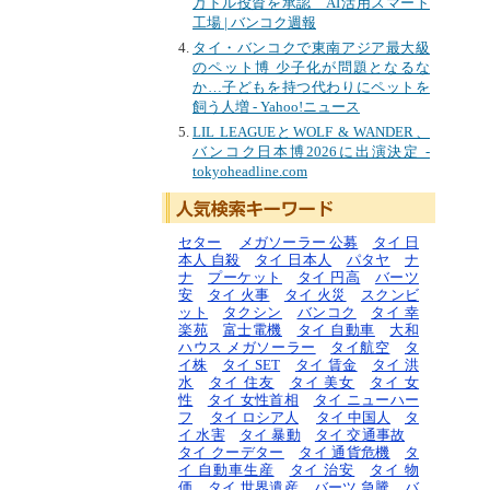
万ドル投資を承認 AI活用スマート
工場 | バンコク週報
タイ・バンコクで東南アジア最大級
のペット博 少子化が問題となるな
か…子どもを持つ代わりにペットを
飼う人増 - Yahoo!ニュース
LIL LEAGUEとWOLF & WANDER、
バンコク日本博2026に出演決定 -
tokyoheadline.com
セター
メガソーラー 公募
タイ 日
本人 自殺
タイ 日本人
パタヤ
ナ
ナ
プーケット
タイ 円高
バーツ
安
タイ 火事
タイ 火災
スクンビ
ット
タクシン
バンコク
タイ 幸
楽苑
富士電機
タイ 自動車
大和
ハウス メガソーラー
タイ航空
タ
イ株
タイ SET
タイ 賃金
タイ 洪
水
タイ 住友
タイ 美女
タイ 女
性
タイ 女性首相
タイ ニューハー
フ
タイ ロシア人
タイ 中国人
タ
イ 水害
タイ 暴動
タイ 交通事故
タイ クーデター
タイ 通貨危機
タ
イ 自動車生産
タイ 治安
タイ 物
価
タイ 世界遺産
バーツ 急騰
バ