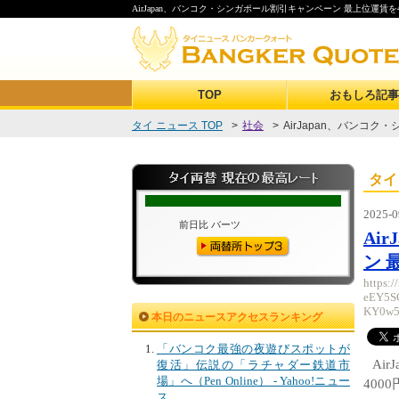
AirJapan、バンコク・シンガポール割引キャンペーン 最上位運賃を4000円引き
TOP
おもしろ記事
タイ ニュース TOP
>
社会
>
AirJapan、バンコク
タイ
2025-0
Ai
ン 最
https:
eEY5S
KY0w5
本日のニュースアクセスランキング
「バンコク最強の夜遊びスポットが
Ai
復活」伝説の「ラチャダー鉄道市
場」へ（Pen Online） - Yahoo!ニュー
4000
ス