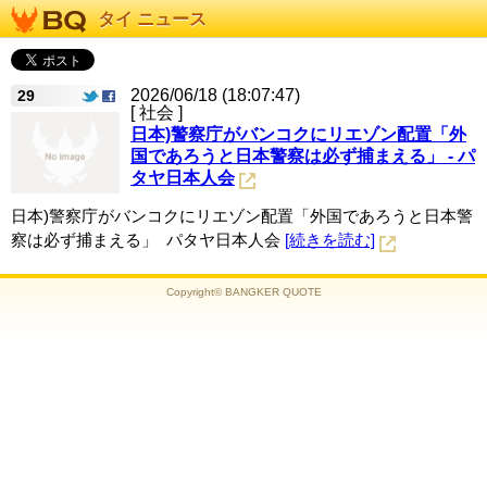
タイ ニュース
2026/06/18 (18:07:47)
29
[ 社会 ]
日本)警察庁がバンコクにリエゾン配置「外
国であろうと日本警察は必ず捕まえる」 - パ
タヤ日本人会
日本)警察庁がバンコクにリエゾン配置「外国であろうと日本警
察は必ず捕まえる」 パタヤ日本人会
[続きを読む]
Copyright© BANGKER QUOTE