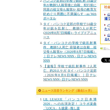
バンコク近郊の学校で銃乱射 14歳少
年が教師5人殺害後に自殺、犯行前に
社
同居の祖父母も殺害か 祖母の教育方
針めぐり周囲に不満漏らす - au Web
ポータル
場で
タイ・バンコク近郊の学校で14歳少
年が銃を乱射し、教師5人が死亡
た 
(2026年8月7日掲載) - ライブドアニュ
ース
る9
タイ・バンコクの学校で銃乱射事
件、教師5人死亡 容疑者は自殺…祖
前へ
父母も殺害か（2026年8月7日掲載）
｜日テレNEWS NNN - 日テレNEWS
NNN
【速報】学校で銃乱射事件 2人死
亡、約20人ケガ タイ・バンコク近郊
（2026年8月6日掲載）｜日テレ
NEWS NNN - 日テレNEWS NNN
ニュース注目ランキング（過去1ヶ月）
LIL LEAGUE「バンコク日本博
2026」への出演決定！ コラボ楽曲
「LOCA」も披露 - 推し楽