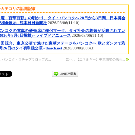
会カテゴリの話題記事
山鹿「百華百彩」の明かり、タイ・バンコクへ 28日から3日間、日本博会
和傘展示 - 熊本日日新聞社
2026/08/06(11:10)
バンコクの電車の優先席に僧侶マーク、タイ社会の尊敬が反映されてい
(2026年8月6日掲載) - ライブドアニュース
2026/08/06(11:10)
山田涼介、東京公演で魅せた豪華ステージをバンコクへ 歌とダンスで彩
月26日のタイ初単独公演 - thaich.net
2026/08/06(08:43)
：バンコク・ラチャプラロップの...
次へ：【エネルギー】中東情勢の悪化...