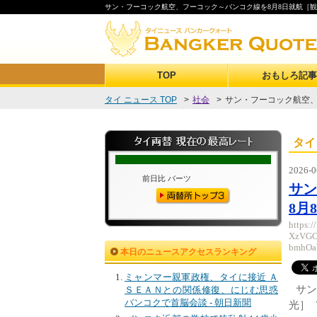
サン・フーコック航空、フーコック～バンコク線を8月8日就航［観光］
TOP
おもしろ記事
タイ ニュース TOP
>
社会
>
サン・フーコック航空、フ
タイ
2026-0
サ
8月
https:
XzVGO
bmhOa
本日のニュースアクセスランキング
ミャンマー親軍政権、タイに接近 Ａ
サン
ＳＥＡＮとの関係修復、にじむ思惑
バンコクで首脳会談 - 朝日新聞
光］ 