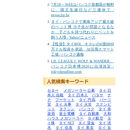
7月28～30日はバンコク首都高が無料
に、国王生誕日など三連休で -
newsclip.be
タイ・バンコクで東南アジア最大級
のペット博 少子化が問題となるな
か…子どもを持つ代わりにペットを
飼う人増 - Yahoo!ニュース
【投資】タイBOI、ネスレの6億8800
万ドル投資を承認 AI活用スマート
工場 | バンコク週報
LIL LEAGUEとWOLF & WANDER、
バンコク日本博2026に出演決定 -
tokyoheadline.com
セター
メガソーラー 公募
タイ 日
本人 自殺
タイ 日本人
パタヤ
ナ
ナ
プーケット
タイ 円高
バーツ
安
タイ 火事
タイ 火災
スクンビ
ット
タクシン
バンコク
タイ 幸
楽苑
富士電機
タイ 自動車
大和
ハウス メガソーラー
タイ航空
タ
イ株
タイ SET
タイ 賃金
タイ 洪
水
タイ 住友
タイ 美女
タイ 女