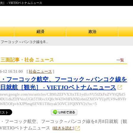
 - VIETJOベトナムニュース
経済
政治
ーコック～バンコク線を8...
 三面記事・社会 ニュース
一覧
6-12 16:51:00
[
社会ニュース
]
ン・フーコック航空、フーコック～バンコク線を
8日就航［観光］ - VIETJOベトナムニュース
//news.google.com/rss/articles/CBMiZEFVX3lxTE1ydlctVU5fZkFnZVYtQXd5
DU1dkZDYVoxUGh5TlRvcUQ0cW43WHFkNXlobnlZX05VYUpPLV9wRVFr
WR5OFpvbXJPSmg0ZVR1THoyak5OVC1FQlNYV2s?oc=5
・フーコック航空、フーコック～バンコク線を8月8日就航［観
VIETJOベトナムニュース
[続きを読む]