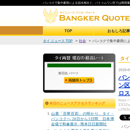
バンコクで集中豪雨による冠水相次ぐ。パトゥムワン区では降雨量8
TOP
おもしろ記事
タイ ニュース TOP
>
社会
>
バンコクで集中豪雨によ
タイ
2026-0
バ
ン区
ロス
https:
本日のニュースアクセスランキング
ZX3Zw
c2NUb
山鹿「百華百彩」の明かり、タイ・
バンコクへ 28日から3日間、日本博
会場で和傘展示 - 熊本日日新聞社
バ