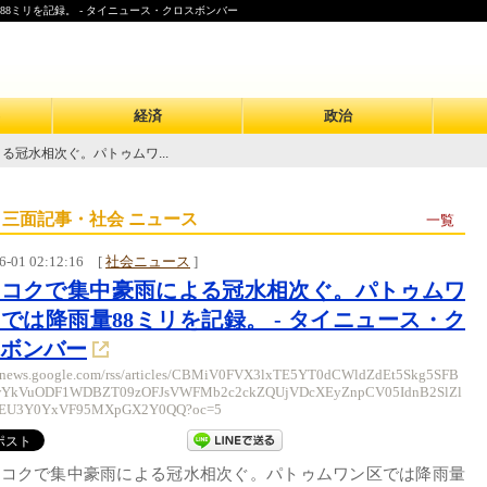
8ミリを記録。 - タイニュース・クロスボンバー
経済
政治
る冠水相次ぐ。パトゥムワ...
 三面記事・社会 ニュース
一覧
6-01 02:12:16
[
社会ニュース
]
ンコクで集中豪雨による冠水相次ぐ。パトゥムワ
では降雨量88ミリを記録。 - タイニュース・ク
ボンバー
//news.google.com/rss/articles/CBMiV0FVX3lxTE5YT0dCWldZdEt5Skg5SFB
YkVuODF1WDBZT09zOFJsVWFMb2c2ckZQUjVDcXEyZnpCV05IdnB2SlZl
EU3Y0YxVF95MXpGX2Y0QQ?oc=5
ンコクで集中豪雨による冠水相次ぐ。パトゥムワン区では降雨量