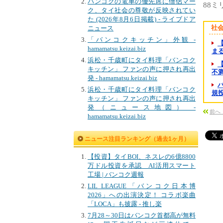
バンコクの電車の優先席に僧侶マー
88
ク、タイ社会の尊敬が反映されてい
た (2026年8月6日掲載) - ライブドア
社
ニュース
「バンコクキッチン」外観 -
hamamatsu.keizai.biz
まる
浜松・千歳町にタイ料理「バンコク
キッチン」 ファンの声に押され再出
不満
発 - hamamatsu.keizai.biz
浜松・千歳町にタイ料理「バンコク
規投資
キッチン」 ファンの声に押され再出
発（ニュース地図） -
前へ
hamamatsu.keizai.biz
ニュース注目ランキング（過去1ヶ月）
【投資】タイBOI、ネスレの6億8800
万ドル投資を承認 AI活用スマート
工場 | バンコク週報
LIL LEAGUE「バンコク日本博
2026」への出演決定！ コラボ楽曲
「LOCA」も披露 - 推し楽
7月28～30日はバンコク首都高が無料