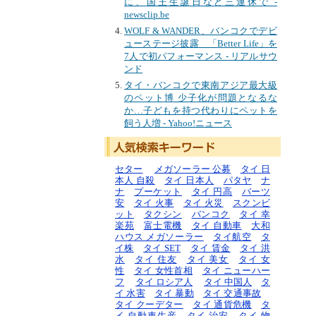
に、国王生誕日など三連休で -
newsclip.be
WOLF & WANDER、バンコクでデビ
ューステージ披露 「Better Life」を
7人で初パフォーマンス - リアルサウ
ンド
タイ・バンコクで東南アジア最大級
のペット博 少子化が問題となるな
か…子どもを持つ代わりにペットを
飼う人増 - Yahoo!ニュース
セター
メガソーラー 公募
タイ 日
本人 自殺
タイ 日本人
パタヤ
ナ
ナ
プーケット
タイ 円高
バーツ
安
タイ 火事
タイ 火災
スクンビ
ット
タクシン
バンコク
タイ 幸
楽苑
富士電機
タイ 自動車
大和
ハウス メガソーラー
タイ航空
タ
イ株
タイ SET
タイ 賃金
タイ 洪
水
タイ 住友
タイ 美女
タイ 女
性
タイ 女性首相
タイ ニューハー
フ
タイ ロシア人
タイ 中国人
タ
イ 水害
タイ 暴動
タイ 交通事故
タイ クーデター
タイ 通貨危機
タ
イ 自動車生産
タイ 治安
タイ 物