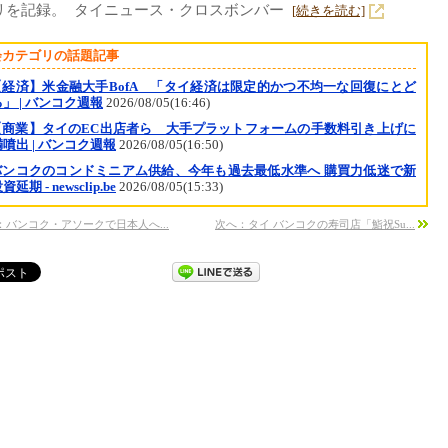
ミリを記録。 タイニュース・クロスボンバー
[続きを読む]
会カテゴリの話題記事
【経済】米金融大手BofA 「タイ経済は限定的かつ不均一な回復にとど
」 | バンコク週報
2026/08/05(16:46)
【商業】タイのEC出店者ら 大手プラットフォームの手数料引き上げに
噴出 | バンコク週報
2026/08/05(16:50)
バンコクのコンドミニアム供給、今年も過去最低水準へ 購買力低迷で新
延期 - newsclip.be
2026/08/05(15:33)
：バンコク・アソークで日本人へ...
次へ：タイ バンコクの寿司店「鮨祝Su...