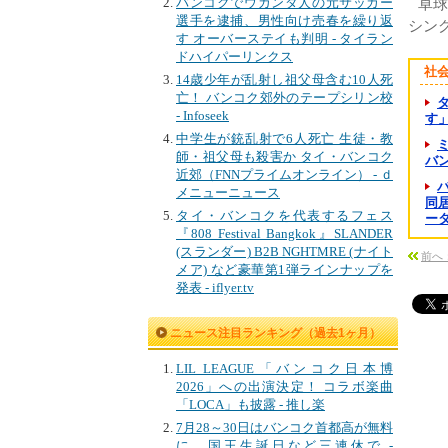
バンコクでウガンダ人の元サッカー
卓球
選手を逮捕、男性向け売春を繰り返
シン
す オーバーステイも判明 - タイラン
ドハイパーリンクス
社
14歳少年が乱射し祖父母含む10人死
亡！ バンコク郊外のテープシリン校
- Infoseek
す
中学生が銃乱射で6人死亡 生徒・教
師・祖父母も殺害か タイ・バンコク
バン
近郊（FNNプライムオンライン） - ｄ
メニューニュース
同居
タイ・バンコクを代表するフェス
ー
『808 Festival Bangkok』SLANDER
(スランダー) B2B NGHTMRE (ナイト
前へ
メア) など豪華第1弾ラインナップを
発表 - iflyer.tv
ニュース注目ランキング（過去1ヶ月）
LIL LEAGUE「バンコク日本博
2026」への出演決定！ コラボ楽曲
「LOCA」も披露 - 推し楽
7月28～30日はバンコク首都高が無料
に、国王生誕日など三連休で -