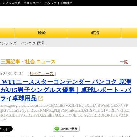
子シングルス優勝｜卓球レポート - バタフライ卓球用品
経済
政治
ンテンダー バンコク 原澤...
 三面記事・社会 ニュース
一覧
5-27 09:31:34
[
社会ニュース
]
 WTTユーススターコンテンダー バンコク 原澤
がU15男子シングルス優勝｜卓球レポート - バ
ライ卓球用品
//news.google.com/rss/articles/CBMidEFVX3lxTE5jcXprLVBWcjdJOE5XVFR
cjRtVC1mY2YyaFRSdkRMMkxNdjVSMmRiamtDZlRrV1hiQ1V1RlFNRHkx
FRJMXlBeHVXT3hHVDd2anlhSXQzbThYQkJOcF92OFRlRUR0NHhwV3ZK
oc=5