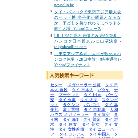
newsclip.be
タイ・バンコクで東南アジア最大級
のペット博 少子化が問題となるな
か…子どもを持つ代わりにペットを
飼う人増 - Yahoo!ニュース
LIL LEAGUEとWOLF & WANDER、
バンコク日本博2026に出演決定 -
tokyoheadline.com
〔東南アジア株式〕大半が軟化＝バ
ンコク休場（28日中盤）(時事通信) -
Yahoo!ファイナンス
セター
メガソーラー 公募
タイ 日
本人 自殺
タイ 日本人
パタヤ
ナ
ナ
プーケット
タイ 円高
バーツ
安
タイ 火事
タイ 火災
スクンビ
ット
タクシン
バンコク
タイ 幸
楽苑
富士電機
タイ 自動車
大和
ハウス メガソーラー
タイ航空
タ
イ株
タイ SET
タイ 賃金
タイ 洪
水
タイ 住友
タイ 美女
タイ 女
性
タイ 女性首相
タイ ニューハー
フ
タイ ロシア人
タイ 中国人
タ