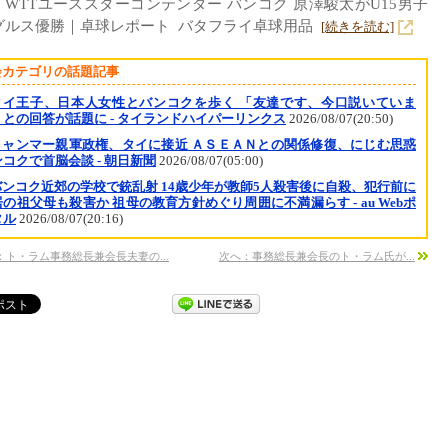
 WTTユーススターコンテンダー バンコク 原澤駿太がU15男子
グルス優勝｜卓球レポート バタフライ卓球用品
[続きを読む]
会カテゴリの話題記事
タイ王子、日本人女性とバンコクを歩く 「友達です、今口説いていま
」との回答が話題に - タイランドハイパーリンクス
2026/08/07(20:50)
ミャンマー親軍政権、タイに接近 ＡＳＥＡＮとの関係修復、にじむ思惑
コクで首脳会談 - 朝日新聞
2026/08/07(05:00)
バンコク近郊の学校で銃乱射 14歳少年が教師5人殺害後に自殺、犯行前に
の祖父母も殺害か 祖母の教育方針めぐり周囲に不満漏らす - au Webポ
タル
2026/08/07(20:16)
：ト・ラム事務総長兼会長夫妻の...
次へ：事務総長兼会長のト・ラム氏が...