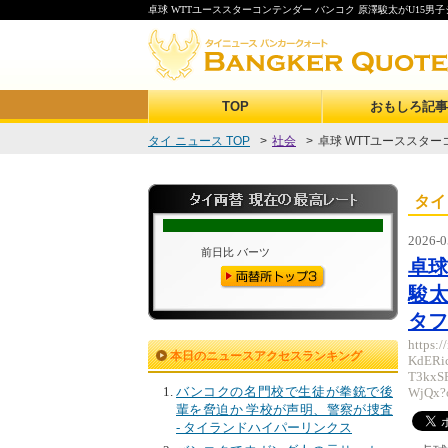
卓球 WTTユーススターコンテンダー バンコク 原澤駿太がU15男
TOP
おもしろ記事
タイ ニュース TOP
>
社会
>
卓球 WTTユーススターコ
タイ
2026-0
卓球
駿太
タフ
https:
本日のニュースアクセスランキング
KdERi
T3kxS
バンコクの名門校で生徒が拳銃で後
WjQx?
輩を脅迫か 学校が声明、警察が捜査
- タイランドハイパーリンクス