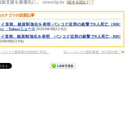
族支援を最優先に」 newsclip.be
[続きを読む]
治カテゴリの話題記事
タイ首相、銃規制強化を表明 バンコク近郊の銃撃で8人死亡（BBC
ws） - Yahoo!ニュース
2026/08/08(12:02)
タイ首相、銃規制強化を表明 バンコク近郊の銃撃で8人死亡 - BBC
6/08/08(12:04)
：バンコク都知事が任期前に辞任...
次へ：バンコク都知事選、約６割が前...