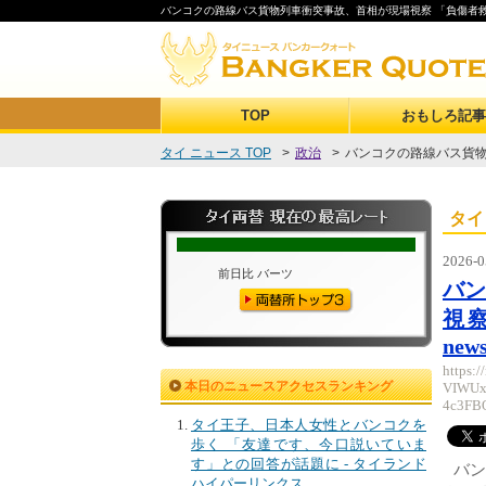
バンコクの路線バス貨物列車衝突事故、首相が現場視察 「負傷者救命と遺族
TOP
おもしろ記事
タイ ニュース TOP
>
政治
>
バンコクの路線バス貨物
タイ
2026-0
バ
視
news
https:
本日のニュースアクセスランキング
VIWUx
4c3F
タイ王子、日本人女性とバンコクを
歩く 「友達です、今口説いていま
す」との回答が話題に - タイランド
バン
ハイパーリンクス