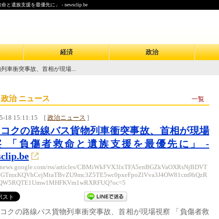
支援を最優先に」 - newsclip.be
経済
政治
列車衝突事故、首相が現場...
 政治 ニュース
一覧
5-18 15:11:15
[
政治ニュース
]
ンコクの路線バス貨物列車衝突事故、首相が現場
察 「負傷者救命と遺族支援を最優先に」 -
clip.be
//news.google.com/rss/articles/CBMiWkFVX3lxTFA5enBGZkVaOXRsNjBDVT
GTmxKQVhCejMtaTBvZU9mc3Z5TE5wc0pxeFpoZlVva3J4OW81cm9hQzR
BQW5RQTE1Umw1MHFKVm1wRXRFUQ?oc=5
コクの路線バス貨物列車衝突事故、首相が現場視察 「負傷者救