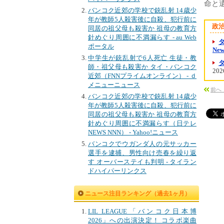
命と遺
バンコク近郊の学校で銃乱射 14歳少
年が教師5人殺害後に自殺、犯行前に
政
同居の祖父母も殺害か 祖母の教育方
針めぐり周囲に不満漏らす - au Web
ポータル
Ne
中学生が銃乱射で6人死亡 生徒・教
師・祖父母も殺害か タイ・バンコク
202
近郊（FNNプライムオンライン） - ｄ
メニューニュース
前へ
バンコク近郊の学校で銃乱射 14歳少
年が教師5人殺害後に自殺、犯行前に
同居の祖父母も殺害か 祖母の教育方
針めぐり周囲に不満漏らす（日テレ
NEWS NNN） - Yahoo!ニュース
バンコクでウガンダ人の元サッカー
選手を逮捕、男性向け売春を繰り返
す オーバーステイも判明 - タイラン
ドハイパーリンクス
ニュース注目ランキング（過去1ヶ月）
LIL LEAGUE「バンコク日本博
2026」への出演決定！ コラボ楽曲