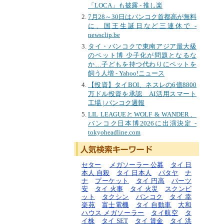
「LOCA」も披露 - 推し楽
7月28～30日はバンコク首都高が無料
に、国王生誕日など三連休で -
newsclip.be
タイ・バンコクで東南アジア最大級
のペット博 少子化が問題となるな
か…子どもを持つ代わりにペットを
飼う人増 - Yahoo!ニュース
【投資】タイBOI、ネスレの6億8800
万ドル投資を承認 AI活用スマート
工場 | バンコク週報
LIL LEAGUEとWOLF & WANDER、
バンコク日本博2026に出演決定 -
tokyoheadline.com
セター
メガソーラー 公募
タイ 日
本人 自殺
タイ 日本人
パタヤ
ナ
ナ
プーケット
タイ 円高
バーツ
安
タイ 火事
タイ 火災
スクンビ
ット
タクシン
バンコク
タイ 幸
楽苑
富士電機
タイ 自動車
大和
ハウス メガソーラー
タイ航空
タ
イ株
タイ SET
タイ 賃金
タイ 洪