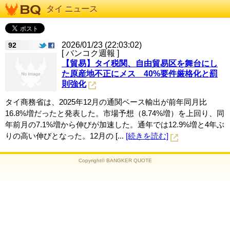
タイ ニュース
2026/01/23 (22:03:02)
92
[ バンコク週報 ]
【貿易】タイ税関、自由貿易区を舞台にし
た原産地不正にメス 40%要件厳格化と罰
則強化
タイ商務省は、2025年12月の通関ベース輸出が前年同月比
16.8%増だったと発表した。市場予想（8.74%増）を上回り、同
年前月の7.1%増から伸びが加速した。通年では12.9%増と4年ぶ
りの高い伸びとなった。12月の [...
[続きを読む]
Copyright© BANGKER QUOTE