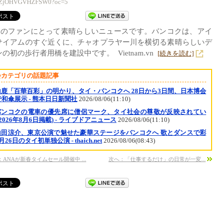
ZjOHVGVHZFSW0?oc=5
イのファンにとって素晴らしいニュースです。バンコクは、アイ
サイアムのすぐ近くに、チャオプラヤー川を横切る素晴​​らしいデ
の初の歩行者用橋を建設中です。 Vietnam.vn
[続きを読む]
会カテゴリの話題記事
山鹿「百華百彩」の明かり、タイ・バンコクへ 28日から3日間、日本博会
和傘展示 - 熊本日日新聞社
2026/08/06(11:10)
バンコクの電車の優先席に僧侶マーク、タイ社会の尊敬が反映されてい
(2026年8月6日掲載) - ライブドアニュース
2026/08/06(11:10)
山田涼介、東京公演で魅せた豪華ステージをバンコクへ 歌とダンスで彩
月26日のタイ初単独公演 - thaich.net
2026/08/06(08:43)
：ANAが新春タイムセール開催中 ...
次へ：「仕事するだけ」の日常が一変...