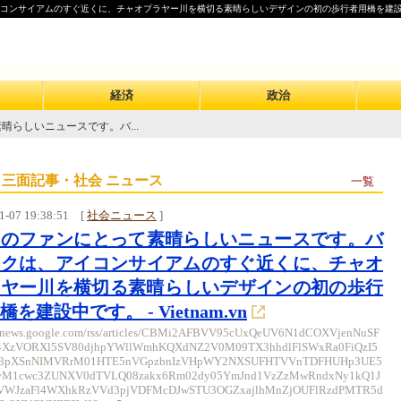
イアムのすぐ近くに、チャオプラヤー川を横切る素晴​​らしいデザインの初の歩行者用橋を建設中です。 -
経済
政治
晴らしいニュースです。バ...
 三面記事・社会 ニュース
一覧
1-07 19:38:51
[
社会ニュース
]
イのファンにとって素晴らしいニュースです。バ
コクは、アイコンサイアムのすぐ近くに、チャオ
ヤー川を横切る素晴​​らしいデザインの初の歩行
橋を建設中です。 - Vietnam.vn
//news.google.com/rss/articles/CBMi2AFBVV95cUxQeUV6N1dCOXVjenNuSF
4XzVORXl5SV80djhpYWllWmhKQXdNZ2V0M09TX3hhdlFlSWxRa0FiQzI5
3pXSnNIMVRrM01HTE5nVGpzbnIzVHpWY2NXSUFHTVVnTDFHUHp3UE5
M1cwc3ZUNXV0dTVLQ08zakx6Rm02dy05YmJnd1VzZzMwRndxNy1kQ1J
VWJzaFl4WXhkRzVVd3pjVDFMcDJwSTU3OGZxajlhMnZjOUFlRzdPMTR5d