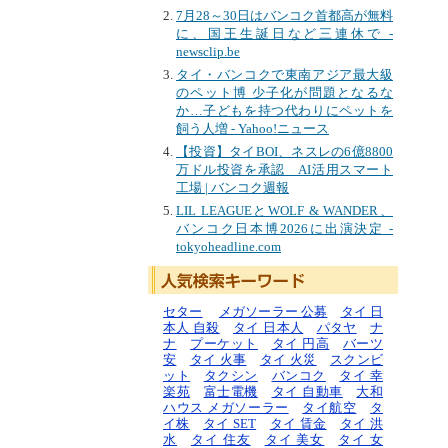
7月28～30日はバンコク首都高が無料
に、国王生誕日など三連休で -
newsclip.be
タイ・バンコクで東南アジア最大級
のペット博 少子化が問題となるな
か…子どもを持つ代わりにペットを
飼う人増 - Yahoo!ニュース
【投資】タイBOI、ネスレの6億8800
万ドル投資を承認 AI活用スマート
工場 | バンコク週報
LIL LEAGUEとWOLF & WANDER、
バンコク日本博2026に出演決定 -
tokyoheadline.com
セター
メガソーラー 公募
タイ 日
本人 自殺
タイ 日本人
パタヤ
ナ
ナ
プーケット
タイ 円高
バーツ
安
タイ 火事
タイ 火災
スクンビ
ット
タクシン
バンコク
タイ 幸
楽苑
富士電機
タイ 自動車
大和
ハウス メガソーラー
タイ航空
タ
イ株
タイ SET
タイ 賃金
タイ 洪
水
タイ 住友
タイ 美女
タイ 女