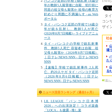
バンコク近郊の学校で銃乱射 14歳少
ENFRj
年が教師5人殺害後に自殺、犯行前に
同居の祖父母も殺害か 祖母の教育方
針めぐり周囲に不満漏らす - au Web
タ
ポータル
コン
タイ・バンコク近郊の学校で14歳少
ザイン
年が銃を乱射し、教師5人が死亡
(2026年8月7日掲載) - ライブドアニュ
ース
社
タイ・バンコクの学校で銃乱射事
件、教師5人死亡 容疑者は自殺…祖
場で
父母も殺害か（2026年8月7日掲載）
｜日テレNEWS NNN - 日テレNEWS
た 
NNN
【速報】学校で銃乱射事件 2人死
る9
亡、約20人ケガ タイ・バンコク近郊
（2026年8月6日掲載）｜日テレ
前へ
NEWS NNN - 日テレNEWS NNN
ニュース注目ランキング（過去1ヶ月）
LIL LEAGUE「バンコク日本博
2026」への出演決定！ コラボ楽曲
「LOCA」も披露 - 推し楽