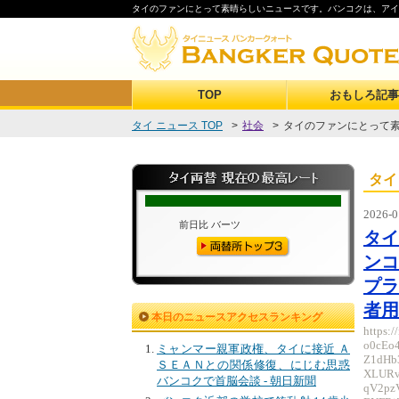
タイのファンにとって素晴らしいニュースです。バンコクは、アイコンサ
TOP
おもしろ記事
タイ ニュース TOP
>
社会
>
タイのファンにとって素
タイ
2026-0
タ
ン
プラ
者用
本日のニュースアクセスランキング
https:
o0cEo
ミャンマー親軍政権、タイに接近 Ａ
Z1dHb
ＳＥＡＮとの関係修復、にじむ思惑
XLURv
バンコクで首脳会談 - 朝日新聞
qV2pz