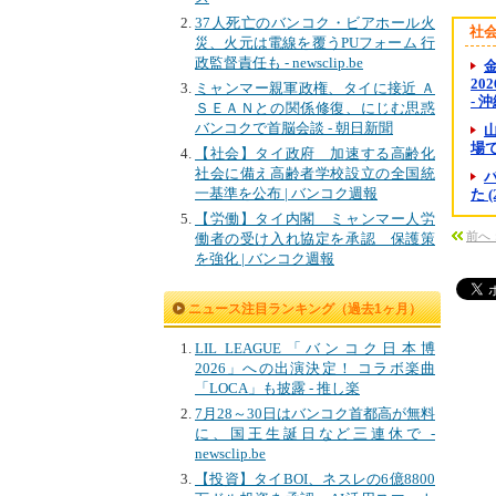
37人死亡のバンコク・ビアホール火
社
災、火元は電線を覆うPUフォーム 行
政監督責任も - newsclip.be
金
20
ミャンマー親軍政権、タイに接近 Ａ
- 
ＳＥＡＮとの関係修復、にじむ思惑
バンコクで首脳会談 - 朝日新聞
場で
【社会】タイ政府 加速する高齢化
社会に備え高齢者学校設立の全国統
一基準を公布 | バンコク週報
た 
【労働】タイ内閣 ミャンマー人労
前へ
働者の受け入れ協定を承認 保護策
を強化 | バンコク週報
ニュース注目ランキング（過去1ヶ月）
LIL LEAGUE「バンコク日本博
2026」への出演決定！ コラボ楽曲
「LOCA」も披露 - 推し楽
7月28～30日はバンコク首都高が無料
に、国王生誕日など三連休で -
newsclip.be
【投資】タイBOI、ネスレの6億8800