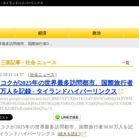
 - タイランドハイパーリンクス
経済
政治
界最多訪問都市、国際旅行者3...
 三面記事・社会 ニュース
一覧
2-18 21:14:57
[
社会ニュース
]
コクが2025年の世界最多訪問都市、国際旅行者
30万人を記録 - タイランドハイパーリンクス
://news.google.com/rss/articles/CBMiVEFVX3lxTE1YdVJlWW5aRkh6MXVRM
55NzRVSUl3dkZJQ04xZl9VNGs2RlVhR0ZycDNCV1h6QVpoNndpVEV2dDR
LXZ6RTlsRzlmbkNibQ?oc=5
コクが2025年の世界最多訪問都市、国際旅行者3030万人を記
タイランドハイパーリンクス
[続きを読む]