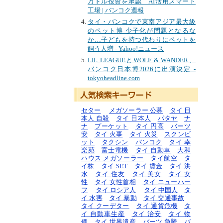
万ドル投資を承認 AI活用スマート
工場 | バンコク週報
タイ・バンコクで東南アジア最大級
のペット博 少子化が問題となるな
か…子どもを持つ代わりにペットを
飼う人増 - Yahoo!ニュース
LIL LEAGUEとWOLF & WANDER、
バンコク日本博2026に出演決定 -
tokyoheadline.com
セター
メガソーラー 公募
タイ 日
本人 自殺
タイ 日本人
パタヤ
ナ
ナ
プーケット
タイ 円高
バーツ
安
タイ 火事
タイ 火災
スクンビ
ット
タクシン
バンコク
タイ 幸
楽苑
富士電機
タイ 自動車
大和
ハウス メガソーラー
タイ航空
タ
イ株
タイ SET
タイ 賃金
タイ 洪
水
タイ 住友
タイ 美女
タイ 女
性
タイ 女性首相
タイ ニューハー
フ
タイ ロシア人
タイ 中国人
タ
イ 水害
タイ 暴動
タイ 交通事故
タイ クーデター
タイ 通貨危機
タ
イ 自動車生産
タイ 治安
タイ 物
価
タイ 世界遺産
バーツ 急騰
バ