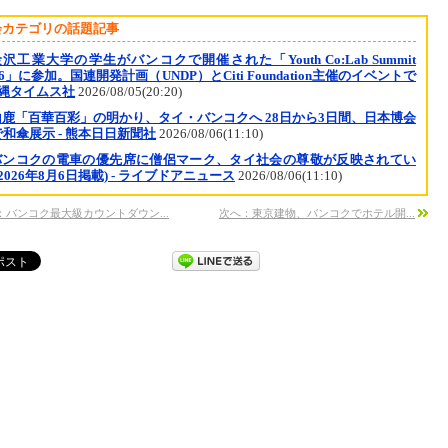
会カテゴリの話題記事
沢工業大学の学生がバンコクで開催された「Youth Co:Lab Summit
26」に参加。国連開発計画（UNDP）とCiti Foundation主催のイベントで
沖縄タイムス社
2026/08/05(20:20)
山鹿「百華百彩」の明かり、タイ・バンコクへ 28日から3日間、日本博会
和傘展示 - 熊本日日新聞社
2026/08/06(11:10)
バンコクの電車の優先席に僧侶マーク、タイ社会の尊敬が反映されてい
(2026年8月6日掲載) - ライブドアニュース
2026/08/06(11:10)
：バンコク最大級カウントダウン...
次へ：東京建物、バンコクでホテル開...