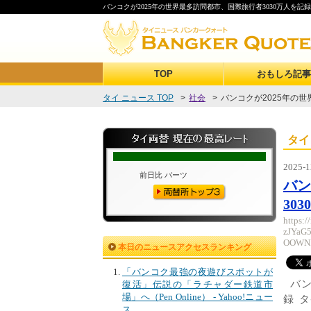
バンコクが2025年の世界最多訪問都市、国際旅行者3030万人を記録
TOP
おもしろ記事
タイ ニュース TOP
>
社会
>
バンコクが2025年の世
タイ
2025-1
バン
30
https
zJYaG
OOWNF
本日のニュースアクセスランキング
「バンコク最強の夜遊びスポットが
バン
復活」伝説の「ラチャダー鉄道市
場」へ（Pen Online） - Yahoo!ニュー
録 
ス