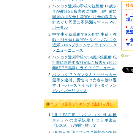
社
バンコク近郊の学校で銃乱射 14歳少
年が教師5人殺害後に自殺、犯行前に
同居の祖父母も殺害か 祖母の教育方
場」
針めぐり周囲に不満漏らす - au Web
ポータル
政監督
中学生が銃乱射で6人死亡 生徒・教
師・祖父母も殺害か タイ・バンコク
す
近郊（FNNプライムオンライン） - ｄ
メニューニュース
前へ
バンコク近郊学校で14歳が銃乱射 犯
行前に同居する祖父母も殺害か (2026
年8月7日掲載) - ライブドアニュース
バンコクでウガンダ人の元サッカー
選手を逮捕、男性向け売春を繰り返
す オーバーステイも判明 - タイラン
ドハイパーリンクス
ニュース注目ランキング（過去1ヶ月）
LIL LEAGUE「バンコク日本博
2026」への出演決定！ コラボ楽曲
「LOCA」も披露 - 推し楽
7月28～30日はバンコク首都高が無料