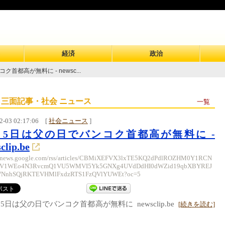
経済
政治
首都高が無料に - newsc...
 三面記事・社会 ニュース
一覧
2-03 02:17:06
[
社会ニュース
]
2月5日は父の日でバンコク首都高が無料に -
clip.be
//news.google.com/rss/articles/CBMiXEFVX3lxTE5KQ2dPdlROZHM0Y1RCN
V1WEo4N3RvcmQ1VU5WMVI5Yk5GNXg4UVdDdHI0dWZid19qbXBYREJ
NnhSQjRKTEVHMlFxdzRTS1FzQVlYUWEt?oc=5
月5日は父の日でバンコク首都高が無料に newsclip.be
[続きを読む]