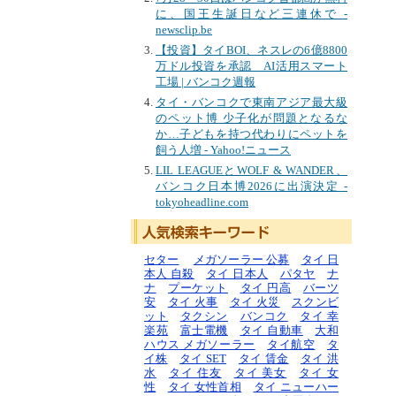
に、国王生誕日など三連休で -
newsclip.be
【投資】タイBOI、ネスレの6億8800
万ドル投資を承認 AI活用スマート
工場 | バンコク週報
タイ・バンコクで東南アジア最大級
のペット博 少子化が問題となるな
か…子どもを持つ代わりにペットを
飼う人増 - Yahoo!ニュース
LIL LEAGUEとWOLF & WANDER、
バンコク日本博2026に出演決定 -
tokyoheadline.com
セター
メガソーラー 公募
タイ 日
本人 自殺
タイ 日本人
パタヤ
ナ
ナ
プーケット
タイ 円高
バーツ
安
タイ 火事
タイ 火災
スクンビ
ット
タクシン
バンコク
タイ 幸
楽苑
富士電機
タイ 自動車
大和
ハウス メガソーラー
タイ航空
タ
イ株
タイ SET
タイ 賃金
タイ 洪
水
タイ 住友
タイ 美女
タイ 女
性
タイ 女性首相
タイ ニューハー