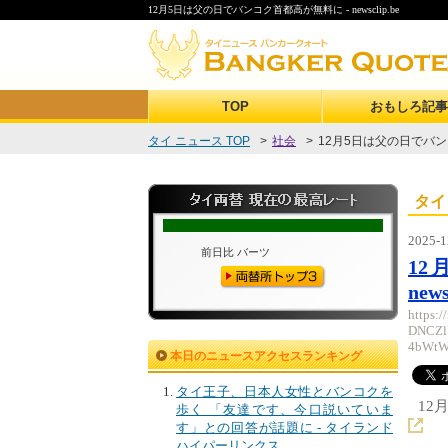
12月5日は父の日でバンコク首都高が無料に - newsclip.be
TOP
おもしろ記事
タイ ニュース TOP
>
社会
>
12月5日は父の日でバンコク
タイ
2025-1
1
news
https:
DNCZl
4bWtW
本日のニュースアクセスランキング
タイ王子、日本人女性とバンコクを
12
歩く 「友達です、今口説いていま
す」との回答が話題に - タイランド
ハイパーリンクス