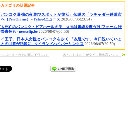
会カテゴリの話題記事
「バンコク最強の夜遊びスポットが復活」伝説の「ラチャダー鉄道市
へ（Pen Online） - Yahoo!ニュース
2026/08/06(23:54)
37人死亡のバンコク・ビアホール火災、火元は電線を覆うPUフォーム 行
責任も - newsclip.be
2026/08/07(00:56)
タイ王子、日本人女性とバンコクを歩く 「友達です、今口説いていま
」との回答が話題に - タイランドハイパーリンクス
2026/08/07(20:50)
：ミズオオトカゲの頭にイワシの...
次へ：しまむらがタイに初出店 バンコ...