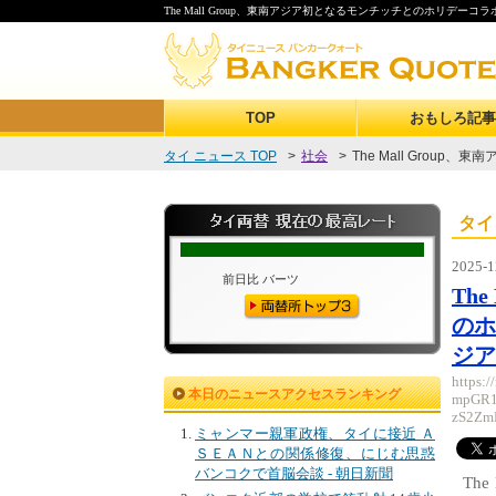
The Mall Group、東南アジア初となるモンチッチとのホリデ
TOP
おもしろ記事
タイ ニュース TOP
>
社会
>
The Mall Group、
タイ
2025-1
Th
の
ジア
https:
本日のニュースアクセスランキング
mpGR1
zS2Z
ミャンマー親軍政権、タイに接近 Ａ
ＳＥＡＮとの関係修復、にじむ思惑
バンコクで首脳会談 - 朝日新聞
Th