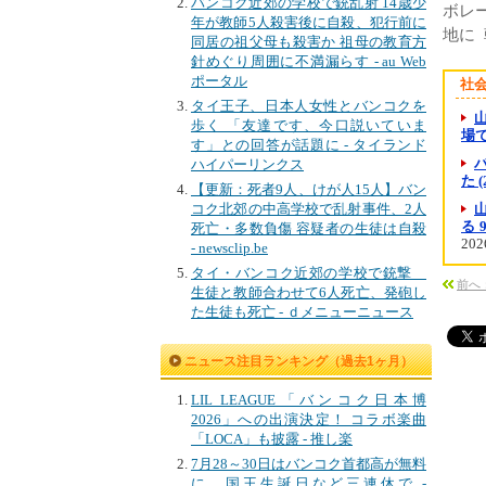
バンコク近郊の学校で銃乱射 14歳少
ボレ
年が教師5人殺害後に自殺、犯行前に
地に
同居の祖父母も殺害か 祖母の教育方
針めぐり周囲に不満漏らす - au Web
ポータル
社
タイ王子、日本人女性とバンコクを
歩く 「友達です、今口説いていま
場で
す」との回答が話題に - タイランド
ハイパーリンクス
た 
【更新：死者9人、けが人15人】バン
コク北郊の中高学校で乱射事件、2人
る
死亡・多数負傷 容疑者の生徒は自殺
202
- newsclip.be
タイ・バンコク近郊の学校で銃撃
前へ
生徒と教師合わせて6人死亡、発砲し
た生徒も死亡 - ｄメニューニュース
ニュース注目ランキング（過去1ヶ月）
LIL LEAGUE「バンコク日本博
2026」への出演決定！ コラボ楽曲
「LOCA」も披露 - 推し楽
7月28～30日はバンコク首都高が無料
に、国王生誕日など三連休で -