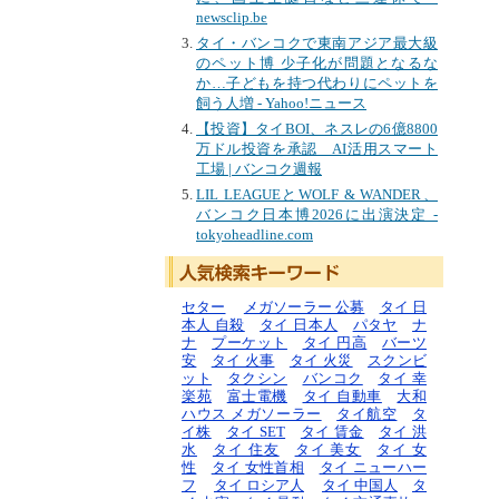
newsclip.be
タイ・バンコクで東南アジア最大級
のペット博 少子化が問題となるな
か…子どもを持つ代わりにペットを
飼う人増 - Yahoo!ニュース
【投資】タイBOI、ネスレの6億8800
万ドル投資を承認 AI活用スマート
工場 | バンコク週報
LIL LEAGUEとWOLF & WANDER、
バンコク日本博2026に出演決定 -
tokyoheadline.com
セター
メガソーラー 公募
タイ 日
本人 自殺
タイ 日本人
パタヤ
ナ
ナ
プーケット
タイ 円高
バーツ
安
タイ 火事
タイ 火災
スクンビ
ット
タクシン
バンコク
タイ 幸
楽苑
富士電機
タイ 自動車
大和
ハウス メガソーラー
タイ航空
タ
イ株
タイ SET
タイ 賃金
タイ 洪
水
タイ 住友
タイ 美女
タイ 女
性
タイ 女性首相
タイ ニューハー
フ
タイ ロシア人
タイ 中国人
タ