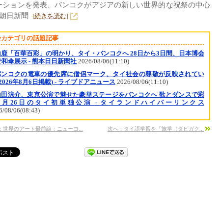
ーションを発表、バンコクがアジアの新しい世界的な祝祭の中心
 朝日新聞
[続きを読む]
会カテゴリの話題記事
山鹿「百華百彩」の明かり、タイ・バンコクへ 28日から3日間、日本博会
和傘展示 - 熊本日日新聞社
2026/08/06(11:10)
バンコクの電車の優先席に僧侶マーク、タイ社会の尊敬が反映されてい
(2026年8月6日掲載) - ライブドアニュース
2026/08/06(11:10)
山田涼介、東京公演で魅せた豪華ステージをバンコクへ 歌とダンスで彩
9月26日のタイ初単独公演 - タイランドハイパーリンクス
6/08/06(08:43)
：世界のアート最前線：ニューヨ...
次へ：タイ語学習を「旅学（タビガク...