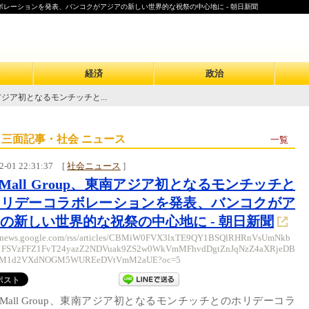
ーコラボレーションを発表、バンコクがアジアの新しい世界的な祝祭の中心地に - 朝日新聞
経済
政治
東南アジア初となるモンチッチと...
 三面記事・社会 ニュース
一覧
2-01 22:31:37
[
社会ニュース
]
e Mall Group、東南アジア初となるモンチッチと
ホリデーコラボレーションを発表、バンコクがア
の新しい世界的な祝祭の中心地に - 朝日新聞
//news.google.com/rss/articles/CBMiW0FVX3lxTE9QY1BSQlRHRnVsUmNkb
FSVzFFZ1FvT24yazZ2NDVuak9ZS2w0WkVmMFhvdDgtZnJqNzZ4aXRjeDB
mM1d2VXdNOGM5WUREeDVtVmM2aUE?oc=5
e Mall Group、東南アジア初となるモンチッチとのホリデーコラ