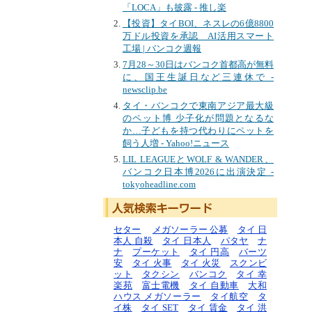
「LOCA」も披露 - 推し楽
【投資】タイBOI、ネスレの6億8800
万ドル投資を承認 AI活用スマート
工場 | バンコク週報
7月28～30日はバンコク首都高が無料
に、国王生誕日など三連休で -
newsclip.be
タイ・バンコクで東南アジア最大級
のペット博 少子化が問題となるな
か…子どもを持つ代わりにペットを
飼う人増 - Yahoo!ニュース
LIL LEAGUEとWOLF & WANDER、
バンコク日本博2026に出演決定 -
tokyoheadline.com
セター
メガソーラー 公募
タイ 日
本人 自殺
タイ 日本人
パタヤ
ナ
ナ
プーケット
タイ 円高
バーツ
安
タイ 火事
タイ 火災
スクンビ
ット
タクシン
バンコク
タイ 幸
楽苑
富士電機
タイ 自動車
大和
ハウス メガソーラー
タイ航空
タ
イ株
タイ SET
タイ 賃金
タイ 洪