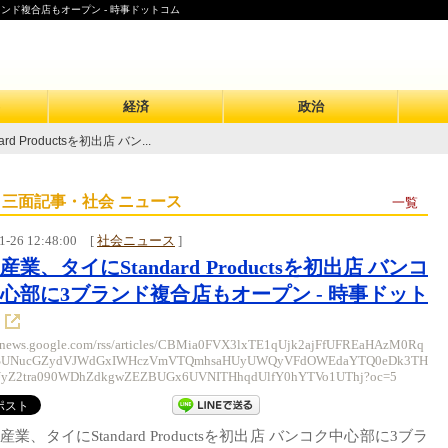
3ブランド複合店もオープン - 時事ドットコム
経済
政治
 Productsを初出店 バン...
 三面記事・社会 ニュース
一覧
1-26 12:48:00
[
社会ニュース
]
産業、タイにStandard Productsを初出店 バンコ
心部に3ブランド複合店もオープン - 時事ドット
//news.google.com/rss/articles/CBMia0FVX3lxTE1qUjk2ajFfUFREaHAzM0Rq
SUNucGZydVJWdGxIWHczVmVTQmhsaHUyUWQyVFdOWEdaYTQ0eDk3TH
yZ2tra090WDhZdkgwZEZBUGx6UVNITHhqdUlfY0hYTVo1UThj?oc=5
産業、タイにStandard Productsを初出店 バンコク中心部に3ブラ