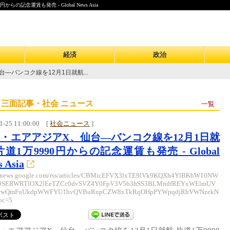
記念運賃も発売 - Global News Asia
経済
政治
—バンコク線を12月1日就航...
 三面記事・社会 ニュース
一覧
1-25 11:00:00
[
社会ニュース
]
・エアアジアX、仙台—バンコク線を12月1日就
片道1万9990円からの記念運賃も発売 - Global
 Asia
//news.google.com/rss/articles/CBMicEFVX3lxTE9lVk9KQXh4YlBKbW10NW
0SERWRTlOX2lEeTZCc0dvSVZ4Y0FpV3V5b3hSS3BLMndfREYxWElmUV
wwQmFuUkdpWWFYU1hvQVBuRnpCZW8xTkRqOHpPYWpqdjRhVWNzekN
oc=5