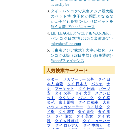
newsclip.be
タイ・バンコクで東南アジア最大級
のペット博 少子化が問題となるな
か…子どもを持つ代わりにペットを
飼う人増 - Yahoo!ニュース
LIL LEAGUEとWOLF & WANDER、
バンコク日本博2026に出演決定 -
tokyoheadline.com
〔東南アジア株式〕大半が軟化＝バ
ンコク休場（28日中盤）(時事通信) -
Yahoo!ファイナンス
セター
メガソーラー 公募
タイ 日
本人 自殺
タイ 日本人
パタヤ
ナ
ナ
プーケット
タイ 円高
バーツ
安
タイ 火事
タイ 火災
スクンビ
ット
タクシン
バンコク
タイ 幸
楽苑
富士電機
タイ 自動車
大和
ハウス メガソーラー
タイ航空
タ
イ株
タイ SET
タイ 賃金
タイ 洪
水
タイ 住友
タイ 美女
タイ 女
性
タイ 女性首相
タイ ニューハー
フ
タイ ロシア人
タイ 中国人
タ