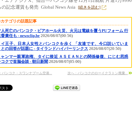
・エアアジアX、仙台—バンコク線を12月1日就航 片道1万9990
の記念運賃も発売 Global News Asia
[続きを読む]
会カテゴリの話題記事
37人死亡のバンコク・ビアホール火災、火元は電線を覆うPUフォーム 行
責任も - newsclip.be
2026/08/07(00:56)
タイ王子、日本人女性とバンコクを歩く 「友達です、今口説いていま
」との回答が話題に - タイランドハイパーリンクス
2026/08/07(20:50)
ミャンマー親軍政権、タイに接近 ＡＳＥＡＮとの関係修復、にじむ思惑
コクで首脳会談 - 朝日新聞
2026/08/07(05:00)
：バンコク・スワンナプーム空港...
次へ：バンコクのローイクラトン廃棄...