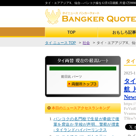
タイ・エアアジアX、仙台—バンコク線を12月1日就航 片道1万9990円からの
TOP
おもしろ記事
タイ ニュース TOP
>
社会
>
タイ・エアアジアX、仙台
タイ
2025-1
タイ
航 
News
https:
本日のニュースアクセスランキング
FoVzd
Vvam
TSkw?
バンコクの名門校で生徒が拳銃で後
輩を脅迫か 学校が声明、警察が捜査
- タイランドハイパーリンクス