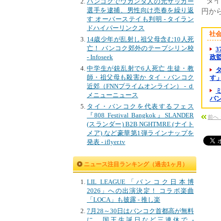
タイ
バンコクでウガンダ人の元サッカー
選手を逮捕、男性向け売春を繰り返
円から
す オーバーステイも判明 - タイラン
ドハイパーリンクス
社
14歳少年が乱射し祖父母含む10人死
亡！ バンコク郊外のテープシリン校
- Infoseek
政監督
中学生が銃乱射で6人死亡 生徒・教
師・祖父母も殺害か タイ・バンコク
す
近郊（FNNプライムオンライン） - ｄ
メニューニュース
バン
タイ・バンコクを代表するフェス
『808 Festival Bangkok』SLANDER
前へ
(スランダー) B2B NGHTMRE (ナイト
メア) など豪華第1弾ラインナップを
発表 - iflyer.tv
ニュース注目ランキング（過去1ヶ月）
LIL LEAGUE「バンコク日本博
2026」への出演決定！ コラボ楽曲
「LOCA」も披露 - 推し楽
7月28～30日はバンコク首都高が無料
に、国王生誕日など三連休で -