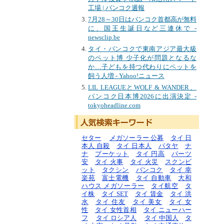
工場 | バンコク週報
7月28～30日はバンコク首都高が無料
に、国王生誕日など三連休で -
newsclip.be
タイ・バンコクで東南アジア最大級
のペット博 少子化が問題となるな
か…子どもを持つ代わりにペットを
飼う人増 - Yahoo!ニュース
LIL LEAGUEとWOLF & WANDER、
バンコク日本博2026に出演決定 -
tokyoheadline.com
セター
メガソーラー 公募
タイ 日
本人 自殺
タイ 日本人
パタヤ
ナ
ナ
プーケット
タイ 円高
バーツ
安
タイ 火事
タイ 火災
スクンビ
ット
タクシン
バンコク
タイ 幸
楽苑
富士電機
タイ 自動車
大和
ハウス メガソーラー
タイ航空
タ
イ株
タイ SET
タイ 賃金
タイ 洪
水
タイ 住友
タイ 美女
タイ 女
性
タイ 女性首相
タイ ニューハー
フ
タイ ロシア人
タイ 中国人
タ