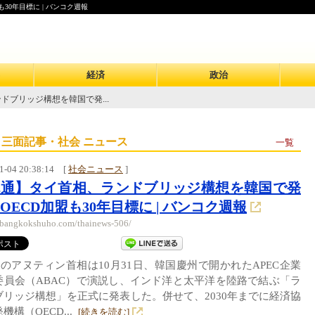
0年目標に | バンコク週報
経済
政治
ドブリッジ構想を韓国で発...
 三面記事・社会 ニュース
一覧
1-04 20:38:14
[
社会ニュース
]
流通】タイ首相、ランドブリッジ構想を韓国で発
OECD加盟も30年目標に | バンコク週報
//bangkokshuho.com/thainews-506/
のアヌティン首相は10月31日、韓国慶州で開かれたAPEC企業
委員会（ABAC）で演説し、インド洋と太平洋を陸路で結ぶ「ラ
ブリッジ構想」を正式に発表した。併せて、2030年までに経済協
機構（OECD...
[続きを読む]