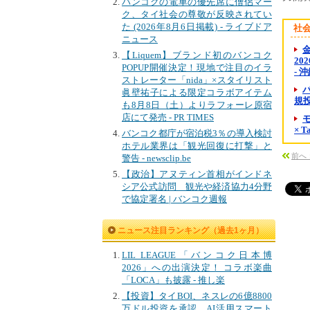
バンコクの電車の優先席に僧侶マー
ク、タイ社会の尊敬が反映されてい
た (2026年8月6日掲載) - ライブドア
社
ニュース
金
【Liquem】ブランド初のバンコク
20
POPUP開催決定！現地で注目のイラ
- 
ストレーター「nida」×スタイリスト
眞壁祐子による限定コラボアイテム
規投資
も8月8日（土）よりラフォーレ原宿
店にて発売 - PR TIMES
× 
バンコク都庁が宿泊税3％の導入検討
ホテル業界は「観光回復に打撃」と
前へ
警告 - newsclip.be
【政治】アヌティン首相がインドネ
シア公式訪問 観光や経済協力4分野
で協定署名 | バンコク週報
ニュース注目ランキング（過去1ヶ月）
LIL LEAGUE「バンコク日本博
2026」への出演決定！ コラボ楽曲
「LOCA」も披露 - 推し楽
【投資】タイBOI、ネスレの6億8800
万ドル投資を承認 AI活用スマート