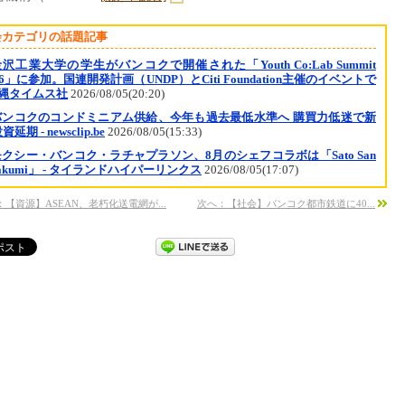
会カテゴリの話題記事
沢工業大学の学生がバンコクで開催された「Youth Co:Lab Summit
26」に参加。国連開発計画（UNDP）とCiti Foundation主催のイベントで
沖縄タイムス社
2026/08/05(20:20)
バンコクのコンドミニアム供給、今年も過去最低水準へ 購買力低迷で新
延期 - newsclip.be
2026/08/05(15:33)
モクシー・バンコク・ラチャプラソン、8月のシェフコラボは「Sato San
Takumi」 - タイランドハイパーリンクス
2026/08/05(17:07)
：【資源】ASEAN、老朽化送電網が...
次へ：【社会】バンコク都市鉄道に40...