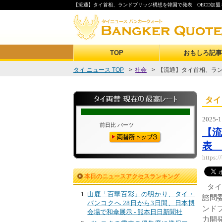
【流通】タイ首相、ランドブリッジ構想を韓国で発表 OECD加盟も3
TOP
おもしろ記事
タイ ニュース TOP
>
社会
>
【流通】タイ首相、ラン
タイ
2025-1
【
表 
https:
本日のニュースアクセスランキング
タイ
山鹿「百華百彩」の明かり、タイ・
諮問
バンコクへ 28日から3日間、日本博
ンド
会場で和傘展示 - 熊本日日新聞社
力開発