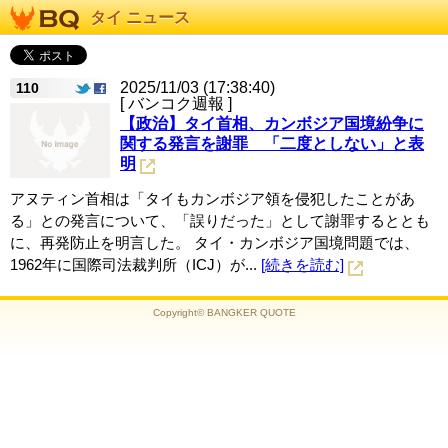
タイ ニュース
2025/11/03 (17:38:40)
110
[ バンコク週報 ]
【政治】タイ首相、カンボジア国境紛争に
関する発言を謝罪 「二度としない」と表
明
アヌティン首相は「タイもカンボジア領を侵犯したことがあ
る」との発言について、「誤りだった」として謝罪するととも
に、再発防止を明言した。 タイ・カンボジア国境問題では、
1962年に国際司法裁判所（ICJ）が...
[続きを読む]
Copyright© BANGKER QUOTE