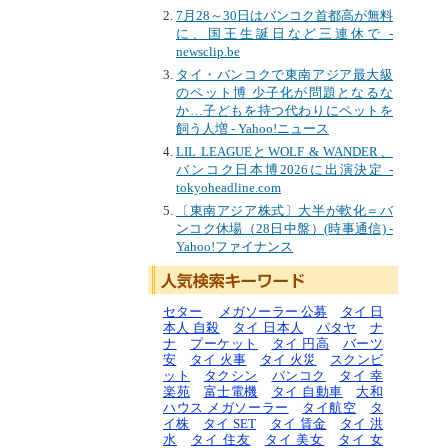
7月28～30日はバンコク首都高が無料
に、国王生誕日など三連休で -
newsclip.be
タイ・バンコクで東南アジア最大級
のペット博 少子化が問題となるな
か…子どもを持つ代わりにペットを
飼う人増 - Yahoo!ニュース
LIL LEAGUEとWOLF & WANDER、
バンコク日本博2026に出演決定 -
tokyoheadline.com
〔東南アジア株式〕大半が軟化＝バ
ンコク休場（28日中盤）(時事通信) -
Yahoo!ファイナンス
セター
メガソーラー 公募
タイ 日
本人 自殺
タイ 日本人
パタヤ
ナ
ナ
プーケット
タイ 円高
バーツ
安
タイ 火事
タイ 火災
スクンビ
ット
タクシン
バンコク
タイ 幸
楽苑
富士電機
タイ 自動車
大和
ハウス メガソーラー
タイ航空
タ
イ株
タイ SET
タイ 賃金
タイ 洪
水
タイ 住友
タイ 美女
タイ 女