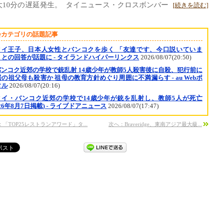
大10分の遅延発生。 タイニュース・クロスボンバー
[続きを読む]
会カテゴリの話題記事
タイ王子、日本人女性とバンコクを歩く 「友達です、今口説いていま
」との回答が話題に - タイランドハイパーリンクス
2026/08/07(20:50)
バンコク近郊の学校で銃乱射 14歳少年が教師5人殺害後に自殺、犯行前に
の祖父母も殺害か 祖母の教育方針めぐり周囲に不満漏らす - au Webポ
タル
2026/08/07(20:16)
タイ・バンコク近郊の学校で14歳少年が銃を乱射し、教師5人が死亡
026年8月7日掲載) - ライブドアニュース
2026/08/07(17:47)
「TOP25レストランアワード」タ...
次へ：Braveridge、東南アジア最大級...