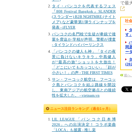
で最
タイ・バンコクを代表するフェス
『808 Festival Bangkok』SLANDER
(スランダー) B2B NGHTMRE (ナイト
社
メア) など豪華第1弾ラインナップを
発表 - iFLYER
バンコクの名門校で生徒が拳銃で後
す
輩を脅迫か 学校が声明、警察が捜査
- タイランドハイパーリンクス
同居
「バンコクの健人も神」「タイの夜
ー
景に負けないキラキラ」中島健人
が“最高の旅”ショットを大放出！
(2
「どこにいてもカッコいい」「顔が
小さい！」の声 - THE FIRST TIMES
前へ：
サン・フーコック航空は、フーコッ
ク島とバンコクを結ぶ路線を開設
し、東南アジアの航空拠点との接続
性を拡大した。 - vietnam.vn
ニュース注目ランキング（過去1ヶ月）
LIL LEAGUE「バンコク日本博
2026」への出演決定！ コラボ楽曲
「LOCA」も披露 - 推し楽