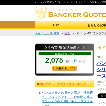
バンコクMRTでトラブル。スクンビット〜クイーンシリキット駅間で
TOP
おもしろ記事
タイ ニュース TOP
>
社会
>
バンコクMRTでトラブル
タイ
2025-1
バン
シリ
ース
https:
本日のニュースアクセスランキング
FPbUF
mQUFj
バンコク最大の日本人宿JP「移転再
生」プロジェクト――12年間の絆を
未来へ - CAMPFIRE (キャンプファイ
バン
ヤー)