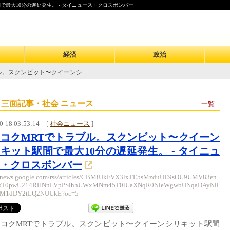
最大10分の遅延発生。 - タイニュース・クロスボンバー
経済
政治
。スクンビット〜クイーンシ...
 三面記事・社会 ニュース
一覧
0-18 03:53:14
[
社会ニュース
]
コクMRTでトラブル。スクンビット〜クイーン
キット駅間で最大10分の遅延発生。 - タイニュ
・クロスボンバー
//news.google.com/rss/articles/CBMiUkFVX3lxTE5sMzduUE9sOU9UMV83en
sT0pwU214RHNnLVpPSlhhUWxMNm45T0lUaXNqR0NleWgwbUNqaDAyNll
M1dDY2tLQ2NUUkE?oc=5
コクMRTでトラブル。スクンビット〜クイーンシリキット駅間