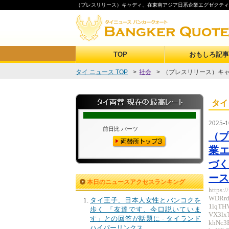
（プレスリリース）キャディ、在東南アジア日系企業エグゼクティブ1
TOP
おもしろ記事
タイ ニュース TOP
>
社会
>
（プレスリリース）キャ
タイ
2025-1
（
業エ
づく
ース
本日のニュースアクセスランキング
https:
WDRrd
タイ王子、日本人女性とバンコクを
1lqTH
歩く 「友達です、今口説いていま
VX3lx
す」との回答が話題に - タイランド
khNc3
ハイパーリンクス