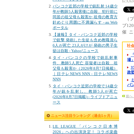
hcXJk
バンコク近郊の学校で銃乱射 14歳少
年が教師5人殺害後に自殺、犯行前に
同居の祖父母も殺害か 祖母の教育方
（
針めぐり周囲に不満漏らす - au Web
ブ1
ポータル
催 
【速報】タイ・バンコク近郊の学校
で銃撃 発砲した生徒も含め教職員ら
6人が死亡 23人がけが 発砲の男子生
社
徒は自殺 - Yahoo!ニュース
タイ・バンコクの学校で銃乱射事
場」
件、教師5人死亡 容疑者は自殺…祖
父母も殺害か（2026年8月7日掲載）
政監督
｜日テレNEWS NNN - 日テレNEWS
NNN
バン
タイ・バンコク近郊の学校で14歳少
年が銃を乱射し、教師5人が死亡
前へ
(2026年8月7日掲載) - ライブドアニュ
ース
ニュース注目ランキング（過去1ヶ月）
LIL LEAGUE「バンコク日本博
2026」への出演決定！ コラボ楽曲