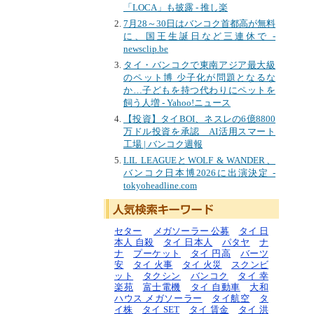
「LOCA」も披露 - 推し楽
7月28～30日はバンコク首都高が無料
に、国王生誕日など三連休で -
newsclip.be
タイ・バンコクで東南アジア最大級
のペット博 少子化が問題となるな
か…子どもを持つ代わりにペットを
飼う人増 - Yahoo!ニュース
【投資】タイBOI、ネスレの6億8800
万ドル投資を承認 AI活用スマート
工場 | バンコク週報
LIL LEAGUEとWOLF & WANDER、
バンコク日本博2026に出演決定 -
tokyoheadline.com
セター
メガソーラー 公募
タイ 日
本人 自殺
タイ 日本人
パタヤ
ナ
ナ
プーケット
タイ 円高
バーツ
安
タイ 火事
タイ 火災
スクンビ
ット
タクシン
バンコク
タイ 幸
楽苑
富士電機
タイ 自動車
大和
ハウス メガソーラー
タイ航空
タ
イ株
タイ SET
タイ 賃金
タイ 洪