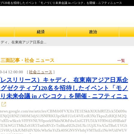
20名を招待したイベント「モノづくり未来会議 in バンコク」を開催 - ニフティニュース
経済
政治
ディ、在東南アジア日系企...
 三面記事・社会 ニュース
一覧
0-14 12:00:00
[
社会ニュース
]
プレスリリース）キャディ、在東南アジア日系企
グゼクティブ120名を招待したイベント「モノ
り未来会議 in バンコク」を開催 - ニフティニュ
//news.google.com/rss/articles/CBMib0FVX3lxTE1ESkhXOUhIRTZlck5Dd09n
ENjQ1RNZ1M0M3djS1JSNFRKUlpiSk81UzU4VExtR3NzTkpuZzRIQ1M2Q
VxRTcwSkxfcVFFSVNUY0poek9NdnNObFdwUnlGTFU5UkVFRWd2d9IBakF
TE5kWG1TMkZsS1R5Tm0zRVZvTnBkaHJ2b2ltUXc1UjJLVnA5aTBaU1VGS
E5V0UyUkJUMFdIVXl6cWhrSnYtZk40SGNVSVhtbjVMTktEclNoWUdlWUV