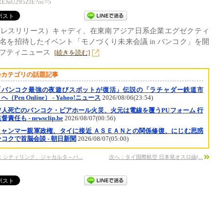
REJaU295ZlE?oc=5
プレスリリース）キャディ、在東南アジア日系企業エグゼクティ
20名を招待したイベント「モノづくり未来会議 in バンコク」を開
ニフティニュース
[続きを読む]
会カテゴリの話題記事
「バンコク最強の夜遊びスポットが復活」伝説の「ラチャダー鉄道市
へ（Pen Online） - Yahoo!ニュース
2026/08/06(23:54)
37人死亡のバンコク・ビアホール火災、火元は電線を覆うPUフォーム 行
責任も - newsclip.be
2026/08/07(00:56)
ミャンマー親軍政権、タイに接近 ＡＳＥＡＮとの関係修復、にじむ思惑
コクで首脳会談 - 朝日新聞
2026/08/07(05:00)
：シティリンク、ジャカルタ～バ...
次へ：タイ国際航空 日本発オスロ線(...