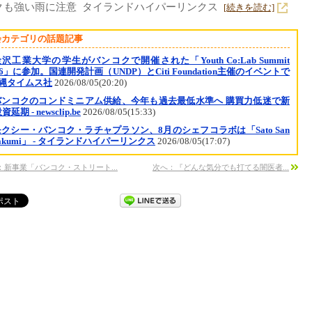
クも強い雨に注意 タイランドハイパーリンクス
[続きを読む]
会カテゴリの話題記事
沢工業大学の学生がバンコクで開催された「Youth Co:Lab Summit
26」に参加。国連開発計画（UNDP）とCiti Foundation主催のイベントで
沖縄タイムス社
2026/08/05(20:20)
バンコクのコンドミニアム供給、今年も過去最低水準へ 購買力低迷で新
延期 - newsclip.be
2026/08/05(15:33)
モクシー・バンコク・ラチャプラソン、8月のシェフコラボは「Sato San
Takumi」 - タイランドハイパーリンクス
2026/08/05(17:07)
：新事業「バンコク・ストリート...
次へ：『どんな気分でも打てる闇医者...