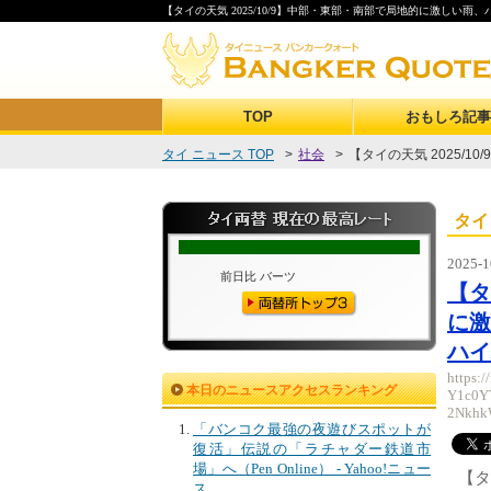
【タイの天気 2025/10/9】中部・東部・南部で局地的に激しい雨
TOP
おもしろ記事
タイ ニュース TOP
>
社会
>
【タイの天気 2025/10
タイ
2025-1
【タ
に激
ハイ
https:
本日のニュースアクセスランキング
Y1c0Y
2Nkh
「バンコク最強の夜遊びスポットが
復活」伝説の「ラチャダー鉄道市
場」へ（Pen Online） - Yahoo!ニュー
【タ
ス