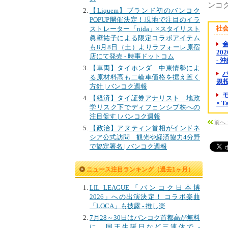
ンコ
【Liquem】ブランド初のバンコク
POPUP開催決定！現地で注目のイラ
社
ストレーター「nida」×スタイリスト
眞壁祐子による限定コラボアイテム
金
も8月8日（土）よりラフォーレ原宿
20
店にて発売 - 時事ドットコム
- 
【車両】タイホンダ 中東情勢によ
る原材料高も二輪車価格を据え置く
規投資
方針 | バンコク週報
【経済】タイ証券アナリスト 地政
× 
学リスク下でディフェンシブ株への
注目促す | バンコク週報
前へ
【政治】アヌティン首相がインドネ
シア公式訪問 観光や経済協力4分野
で協定署名 | バンコク週報
ニュース注目ランキング（過去1ヶ月）
LIL LEAGUE「バンコク日本博
2026」への出演決定！ コラボ楽曲
「LOCA」も披露 - 推し楽
7月28～30日はバンコク首都高が無料
に、国王生誕日など三連休で -