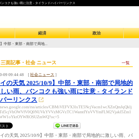
、バンコクも強い雨に注意 - タイランドハイパーリンクス
経済
政治
/9】中部・東部・南部で局地...
 三面記事・社会 ニュース
一覧
0-09 09:44:48
[
社会ニュース
]
イの天気 2025/10/9】中部・東部・南部で局地的
しい雨、バンコクも強い雨に注意 - タイランド
パーリンクス
//news.google.com/rss/articles/CBMiVEFVX3lxTE5NcjVacm1wcXZnQmJqQklj
Td5cjVhOWVfV0Q0NUVkYVVzMGVzTC1WamtIYnVVYmFLM2VjakI5Zm1
kWW1oYktOYWROSUZmWQ?oc=5
イの天気 2025/10/9】中部・東部・南部で局地的に激しい雨、バ