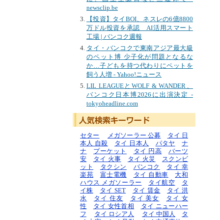
newsclip.be
【投資】タイBOI、ネスレの6億8800
万ドル投資を承認 AI活用スマート
工場 | バンコク週報
タイ・バンコクで東南アジア最大級
のペット博 少子化が問題となるな
か…子どもを持つ代わりにペットを
飼う人増 - Yahoo!ニュース
LIL LEAGUEとWOLF & WANDER、
バンコク日本博2026に出演決定 -
tokyoheadline.com
セター
メガソーラー 公募
タイ 日
本人 自殺
タイ 日本人
パタヤ
ナ
ナ
プーケット
タイ 円高
バーツ
安
タイ 火事
タイ 火災
スクンビ
ット
タクシン
バンコク
タイ 幸
楽苑
富士電機
タイ 自動車
大和
ハウス メガソーラー
タイ航空
タ
イ株
タイ SET
タイ 賃金
タイ 洪
水
タイ 住友
タイ 美女
タイ 女
性
タイ 女性首相
タイ ニューハー
フ
タイ ロシア人
タイ 中国人
タ