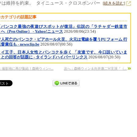
ツは維持を約束。 タイニュース・クロスボンバー
[続きを読む]
会カテゴリの話題記事
「バンコク最強の夜遊びスポットが復活」伝説の「ラチャダー鉄道市
へ（Pen Online） - Yahoo!ニュース
2026/08/06(23:54)
37人死亡のバンコク・ビアホール火災、火元は電線を覆うPUフォーム 行
責任も - newsclip.be
2026/08/07(00:56)
タイ王子、日本人女性とバンコクを歩く 「友達です、今口説いていま
」との回答が話題に - タイランドハイパーリンクス
2026/08/07(20:50)
：撮影地に再び集結！森崎ウィン×...
次へ：森崎ウィン＆向井康二W主演『（...