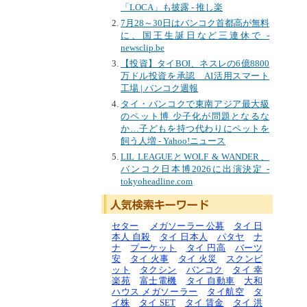
「LOCA」も披露 - 推し楽
7月28～30日はバンコク首都高が無料
に、国王生誕日など三連休で -
newsclip.be
【投資】タイBOI、ネスレの6億8800
万ドル投資を承認 AI活用スマート
工場 | バンコク週報
タイ・バンコクで東南アジア最大級
のペット博 少子化が問題となるな
か…子どもを持つ代わりにペットを
飼う人増 - Yahoo!ニュース
LIL LEAGUEとWOLF & WANDER、
バンコク日本博2026に出演決定 -
tokyoheadline.com
セター
メガソーラー 公募
タイ 日
本人 自殺
タイ 日本人
パタヤ
ナ
ナ
プーケット
タイ 円高
バーツ
安
タイ 火事
タイ 火災
スクンビ
ット
タクシン
バンコク
タイ 幸
楽苑
富士電機
タイ 自動車
大和
ハウス メガソーラー
タイ航空
タ
イ株
タイ SET
タイ 賃金
タイ 洪