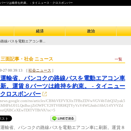
ーツは維持を約束。 - タイニュース・クロスボンバー
経済
政治
路線バスを電動エアコン車...
 三面記事・社会 ニュース
一覧
9-27 00:39:13
[
社会ニュース
]
イ運輸省、バンコクの路線バスを電動エアコン車
新。運賃８バーツは維持を約束。 - タイニュー
クロスボンバー
//news.google.com/rss/articles/CBMiVEFVX3lxTFBzZDVwVGV4bTdtQ3Zyak5
MHFhU01LQnBucjZtOWFCY29TV0RHQTYyVzV4WGJmbi16bU14YVVZd
ozQXBCeXEwTDlTVTBtVA?oc=5
イ運輸省、バンコクの路線バスを電動エアコン車に刷新。運賃８