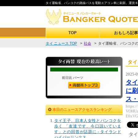
タイ運輸省、バンコクの路線バスを電動エアコン車に刷新。運賃８バ
TOP
おもしろ記事
タイ ニュース TOP
>
社会
>
タイ運輸省、バンコクの
タイ
2025-0
タ
に刷
ス・
https:
本日のニュースアクセスランキング
VOHUz
E0xVG
タイ王子、日本人女性とバンコクを
歩く 「友達です、今口説いていま
す」との回答が話題に - タイランド
タ
ハイパーリンクス