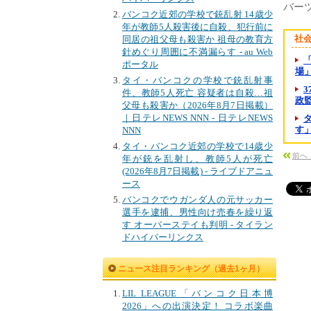
バー
バンコク近郊の学校で銃乱射 14歳少
年が教師5人殺害後に自殺、犯行前に
社
同居の祖父母も殺害か 祖母の教育方
針めぐり周囲に不満漏らす - au Web
ポータル
場」
タイ・バンコクの学校で銃乱射事
件、教師5人死亡 容疑者は自殺…祖
政監督
父母も殺害か（2026年8月7日掲載）
｜日テレNEWS NNN - 日テレNEWS
す
NNN
タイ・バンコク近郊の学校で14歳少
前へ
年が銃を乱射し、教師5人が死亡
(2026年8月7日掲載) - ライブドアニュ
ース
バンコクでウガンダ人の元サッカー
選手を逮捕、男性向け売春を繰り返
す オーバーステイも判明 - タイラン
ドハイパーリンクス
ニュース注目ランキング（過去1ヶ月）
LIL LEAGUE「バンコク日本博
2026」への出演決定！ コラボ楽曲