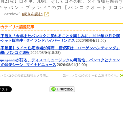
真21枚】日本車、JDM、そして日本の匠。タイ市場を席巻す
ジャパン・ブランド”の力【バンコクオートサロン
】 carview!
[続きを読む]
会カテゴリの話題記事
山下智久「今年またバンコクに戻れることを楽しみに」2026年12月公演
チケット販売中 - タイランドハイパーリンクス
2026/08/04(11:56)
【不動産】タイの住宅市場が停滞 投資家は「バーゲンハンティング」
機 | バンコク週報
2026/08/04(18:38)
Supergoodsが語る、ディスコミュージックの可能性、バンコクとチェン
の音楽シーン - マイナビニュース
2026/08/04(10:00)
：バンコクの歩道に監視カメラ設...
次へ：バンコクのシーロム通りでぐち...