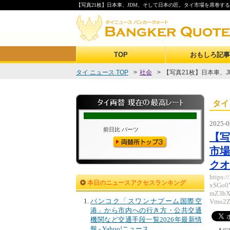
【写真21枚】日本車、JDM、そして日本の匠。タイ市場を席巻する“ジャパ
TOP
おもしろ記事
タイ ニュース TOP
>
社会
>
【写真21枚】日本車、J
タイ
2025-0
【写
市場
クオー
https:
本日のニュースアクセスランキング
xSGo
mZ3bX
バンコク「スワンナプーム国際空
Vmo2Z
港」から市内への行き方・公共交通
機関など交通手段一覧2026年最新情
報 - Yahoo!ニュース