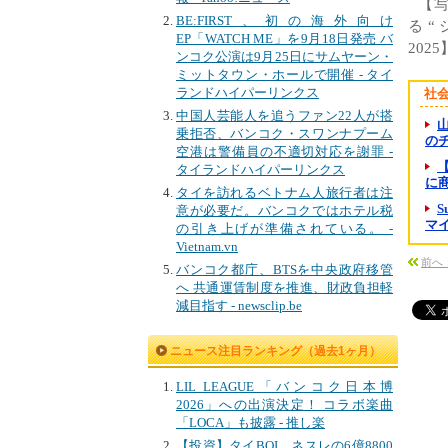
【写
BE:FIRST、初の海外向け
る“
EP「WATCH ME」を9月18日発売 バ
2025
ンコク公演は9月25日にサムヤーン・
ミットタウン・ホールで開催 - タイ
ランドハイパーリンクス
社
中国人芸能人を追うファン22人が搭
乗拒否、バンコク・スワンナプーム
の
空港は警備員の不適切対応を謝罪 -
タイランドハイパーリンクス
に商
タイを訪れるベトナム人旅行者は注
意が必要だ。バンコクではホテル税
マイ
の引き上げが準備されている。 -
Vietnam.vn
前へ
バンコク都庁、BTSを中央政府移管
へ 共通運賃制度を推進、財政負担軽
減目指す - newsclip.be
ニュース注目ランキング（過去1ヶ月）
LIL LEAGUE「バンコク日本博
2026」への出演決定！ コラボ楽曲
「LOCA」も披露 - 推し楽
【投資】タイBOI、ネスレの6億8800