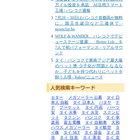
万ドル投資を承認 AI活用スマート
工場 | バンコク週報
7月28～30日はバンコク首都高が無料
に、国王生誕日など三連休で -
newsclip.be
WOLF & WANDER、バンコクでデビ
ューステージ披露 「Better Life」を
7人で初パフォーマンス - リアルサウ
ンド
タイ・バンコクで東南アジア最大級
のペット博 少子化が問題となるな
か…子どもを持つ代わりにペットを
飼う人増 - Yahoo!ニュース
セター
メガソーラー 公募
タイ 日
本人 自殺
タイ 日本人
パタヤ
ナ
ナ
プーケット
タイ 円高
バーツ
安
タイ 火事
タイ 火災
スクンビ
ット
タクシン
バンコク
タイ 幸
楽苑
富士電機
タイ 自動車
大和
ハウス メガソーラー
タイ航空
タ
イ株
タイ SET
タイ 賃金
タイ 洪
水
タイ 住友
タイ 美女
タイ 女