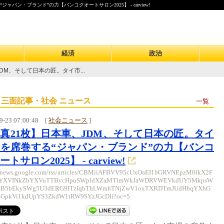
ン・ブランド”の力【バンコクオートサロン2025】 - carview!
経済
政治
DM、そして日本の匠。タイ市...
 三面記事・社会 ニュース
一覧
9-23 07:00:48
[
社会ニュース
]
真21枚】日本車、JDM、そして日本の匠。タイ
を席巻する“ジャパン・ブランド”の力【バンコ
トサロン2025】 - carview!
//news.google.com/rss/articles/CBMiiAFBVV95cUxOaEI1bGRVNEpzM0lkX2F
0YXVINkZhYXVuTTBvcHpuSWpldXZaMTlmWkJaWDRVWEVkdUY5MkpsW
B5bEkySWg5U3dERG9ITzlqbThLWmhTNjZwV1oxTXRDTmJUdHhqYXhG
GpkVi1kdUpYS3ZkdW1tRW9SYzJGcDli?oc=5