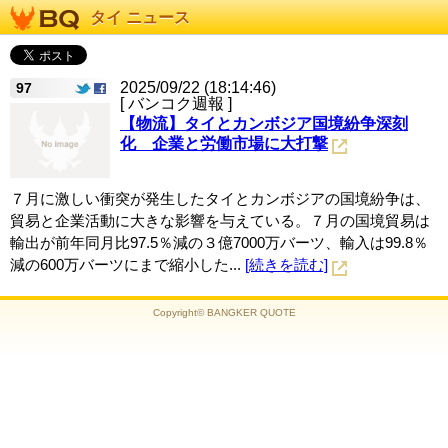
タイ ニュース
2025/09/22 (18:14:46)
97
[ バンコク週報 ]
【物流】タイとカンボジア国境紛争深刻
化 企業と労働市場に大打撃
７月に激しい衝突が発生したタイとカンボジアの国境紛争は、
貿易と企業活動に大きな影響を与えている。７月の国境貿易は
輸出が前年同月比97.5％減の３億7000万バーツ、輸入は99.8％
減の600万バーツにまで縮小した...
[続きを読む]
Copyright© BANGKER QUOTE