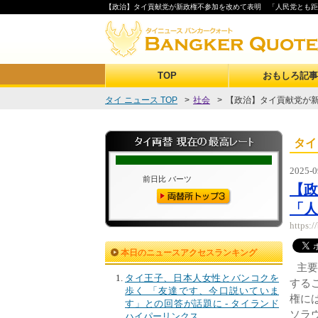
【政治】タイ貢献党が新政権不参加を改めて表明 「人民党とも距離
TOP
おもしろ記事
タイ ニュース TOP
>
社会
>
【政治】タイ貢献党が新
タイ
2025-0
【
「人
https:
本日のニュースアクセスランキング
主
タイ王子、日本人女性とバンコクを
する
歩く 「友達です、今口説いていま
権に
す」との回答が話題に - タイランド
ソラウ
ハイパーリンクス