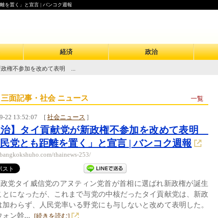
を置く」と宣言 | バンコク週報
経済
政治
政権不参加を改めて表明 ...
 三面記事・社会 ニュース
一覧
9-22 13:52:07
[
社会ニュース
]
政治】タイ貢献党が新政権不参加を改めて表明
民党とも距離を置く」と宣言 | バンコク週報
//bangkokshuho.com/thainews-253/
要政党タイ威信党のアヌティン党首が首相に選ばれ新政権が誕生
ことになったが、これまで与党の中核だったタイ貢献党は、新政
は加わらず、人民党率いる野党にも与しないと改めて表明した。
ォン幹...
[続きを読む]