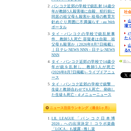
バンコク近郊の学校で銃乱射 14歳少
年が教師5人殺害後に自殺、犯行前に
社
同居の祖父母も殺害か 祖母の教育方
針めぐり周囲に不満漏らす - au Web
場で
ポータル
タイ・バンコクの学校で銃乱射事
た 
件、教師5人死亡 容疑者は自殺…祖
父母も殺害か（2026年8月7日掲載）
｜日テレNEWS NNN - 日テレNEWS
る9
NNN
タイ・バンコク近郊の学校で14歳少
前へ
年が銃を乱射し、教師5人が死亡
(2026年8月7日掲載) - ライブドアニュ
ース
タイ・バンコク近郊の学校で銃撃
生徒と教師合わせて6人死亡、発砲し
た生徒も死亡 - ｄメニューニュース
ニュース注目ランキング（過去1ヶ月）
LIL LEAGUE「バンコク日本博
2026」への出演決定！ コラボ楽曲
「LOCA」も披露 - 推し楽