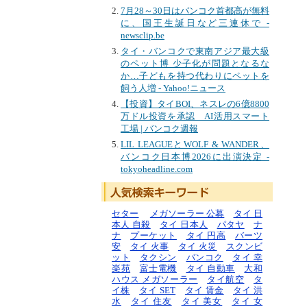
7月28～30日はバンコク首都高が無料
に、国王生誕日など三連休で -
newsclip.be
タイ・バンコクで東南アジア最大級
のペット博 少子化が問題となるな
か…子どもを持つ代わりにペットを
飼う人増 - Yahoo!ニュース
【投資】タイBOI、ネスレの6億8800
万ドル投資を承認 AI活用スマート
工場 | バンコク週報
LIL LEAGUEとWOLF & WANDER、
バンコク日本博2026に出演決定 -
tokyoheadline.com
セター
メガソーラー 公募
タイ 日
本人 自殺
タイ 日本人
パタヤ
ナ
ナ
プーケット
タイ 円高
バーツ
安
タイ 火事
タイ 火災
スクンビ
ット
タクシン
バンコク
タイ 幸
楽苑
富士電機
タイ 自動車
大和
ハウス メガソーラー
タイ航空
タ
イ株
タイ SET
タイ 賃金
タイ 洪
水
タイ 住友
タイ 美女
タイ 女