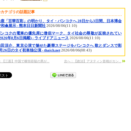
会カテゴリの話題記事
山鹿「百華百彩」の明かり、タイ・バンコクへ 28日から3日間、日本博会
和傘展示 - 熊本日日新聞社
2026/08/06(11:10)
バンコクの電車の優先席に僧侶マーク、タイ社会の尊敬が反映されてい
(2026年8月6日掲載) - ライブドアニュース
2026/08/06(11:10)
山田涼介、東京公演で魅せた豪華ステージをバンコクへ 歌とダンスで彩
月26日のタイ初単独公演 - thaich.net
2026/08/06(08:43)
：【三面】中国で横領容疑の男が...
次へ：【政治】アヌティン首相がカン...