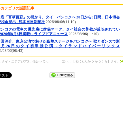
会カテゴリの話題記事
山鹿「百華百彩」の明かり、タイ・バンコクへ 28日から3日間、日本博会
和傘展示 - 熊本日日新聞社
2026/08/06(11:10)
バンコクの電車の優先席に僧侶マーク、タイ社会の尊敬が反映されてい
(2026年8月6日掲載) - ライブドアニュース
2026/08/06(11:10)
山田涼介、東京公演で魅せた豪華ステージをバンコクへ 歌とダンスで彩
9月26日のタイ初単独公演 - タイランドハイパーリンクス
6/08/06(08:43)
：タイ・エアアジアX、仙台=バン...
次へ：【名代とんかつ かつくら】タイ...