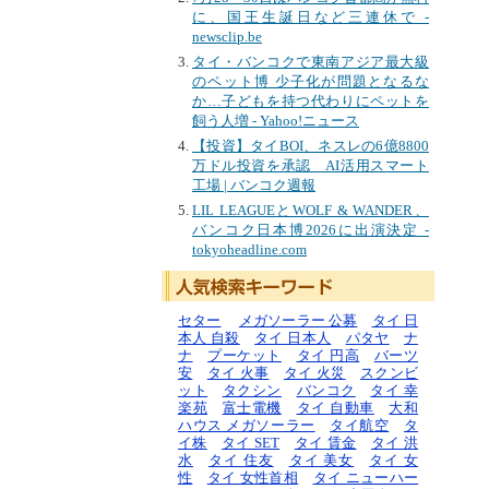
に、国王生誕日など三連休で -
newsclip.be
タイ・バンコクで東南アジア最大級
のペット博 少子化が問題となるな
か…子どもを持つ代わりにペットを
飼う人増 - Yahoo!ニュース
【投資】タイBOI、ネスレの6億8800
万ドル投資を承認 AI活用スマート
工場 | バンコク週報
LIL LEAGUEとWOLF & WANDER、
バンコク日本博2026に出演決定 -
tokyoheadline.com
セター
メガソーラー 公募
タイ 日
本人 自殺
タイ 日本人
パタヤ
ナ
ナ
プーケット
タイ 円高
バーツ
安
タイ 火事
タイ 火災
スクンビ
ット
タクシン
バンコク
タイ 幸
楽苑
富士電機
タイ 自動車
大和
ハウス メガソーラー
タイ航空
タ
イ株
タイ SET
タイ 賃金
タイ 洪
水
タイ 住友
タイ 美女
タイ 女
性
タイ 女性首相
タイ ニューハー