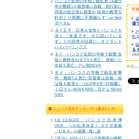
バンコク近郊の学校で銃乱射 14歳少
年が教師5人殺害後に自殺、犯行前に
社
同居の祖父母も殺害か 祖母の教育方
針めぐり周囲に不満漏らす - au Web
ポータル
場で
タイ王子、日本人女性とバンコクを
歩く 「友達です、今口説いていま
た 
す」との回答が話題に - タイランド
ハイパーリンクス
る
タイ・バンコク近郊の学校で銃撃 生
202
徒と教師合わせて6人死亡、発砲した
生徒も死亡 - テレ朝NEWS
前へ
タイ・バンコクの学校で銃乱射事
件、教師5人死亡 容疑者は自殺…祖
父母も殺害か（2026年8月7日掲載）
｜日テレNEWS NNN - 日テレNEWS
NNN
ニュース注目ランキング（過去1ヶ月）
LIL LEAGUE「バンコク日本博
2026」への出演決定！ コラボ楽曲
「LOCA」も披露 - 推し楽
7月28～30日はバンコク首都高が無料