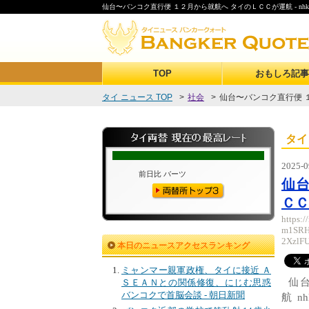
仙台〜バンコク直行便 １２月から就航へ タイのＬＣＣが運航 - nhk.or
TOP
おもしろ記事
タイ ニュース TOP
>
社会
>
仙台〜バンコク直行便 １
タイ
2025-0
仙台
ＣＣが
https:
m1SRH
2XzlF
本日のニュースアクセスランキング
ミャンマー親軍政権、タイに接近 Ａ
仙
ＳＥＡＮとの関係修復、にじむ思惑
バンコクで首脳会談 - 朝日新聞
航 nhk