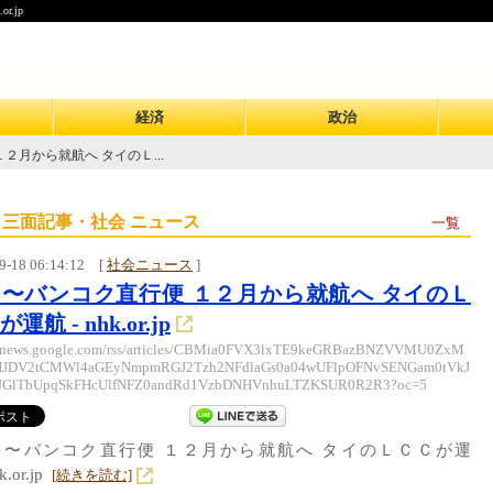
.jp
経済
政治
２月から就航へ タイのＬ...
 三面記事・社会 ニュース
一覧
9-18 06:14:12
[
社会ニュース
]
〜バンコク直行便 １２月から就航へ タイのＬ
運航 - nhk.or.jp
//news.google.com/rss/articles/CBMia0FVX3lxTE9keGRBazBNZVVMU0ZxM
JDV2tCMWl4aGEyNmpmRGJ2Tzh2NFdlaGs0a04wUFlpOFNvSENGam0tVkJ
UGlTbUpqSkFHcUlfNFZ0andRd1VzbDNHVnhuLTZKSUR0R2R3?oc=5
台〜バンコク直行便 １２月から就航へ タイのＬＣＣが運
.or.jp
[続きを読む]