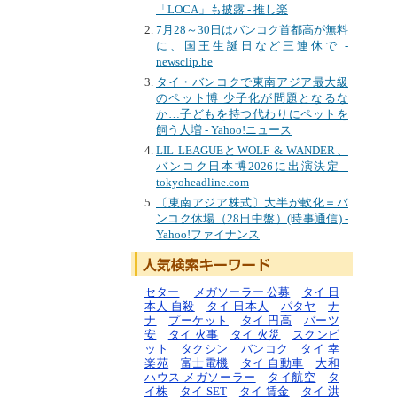
「LOCA」も披露 - 推し楽
7月28～30日はバンコク首都高が無料
に、国王生誕日など三連休で -
newsclip.be
タイ・バンコクで東南アジア最大級
のペット博 少子化が問題となるな
か…子どもを持つ代わりにペットを
飼う人増 - Yahoo!ニュース
LIL LEAGUEとWOLF & WANDER、
バンコク日本博2026に出演決定 -
tokyoheadline.com
〔東南アジア株式〕大半が軟化＝バ
ンコク休場（28日中盤）(時事通信) -
Yahoo!ファイナンス
セター
メガソーラー 公募
タイ 日
本人 自殺
タイ 日本人
パタヤ
ナ
ナ
プーケット
タイ 円高
バーツ
安
タイ 火事
タイ 火災
スクンビ
ット
タクシン
バンコク
タイ 幸
楽苑
富士電機
タイ 自動車
大和
ハウス メガソーラー
タイ航空
タ
イ株
タイ SET
タイ 賃金
タイ 洪