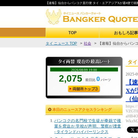
【速報】仙台からバンコク直行便 タイ・エアアジアXが週4便で就航へ 
TOP
おもしろ記事
タイ ニュース TOP
>
社会
>
【速報】仙台からバンコク
タイ
2025-0
【速
Xが
（仙
https:
本日のニュースアクセスランキング
VZGT0
aHB4O
バンコクの名門校で生徒が拳銃で後
WkzM2
輩を脅迫か 学校が声明、警察が捜査
- タイランドハイパーリンクス