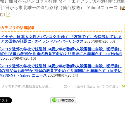
報】仙台からバンコク直行便 タイ・エアアジアXが週4便で就航
2月1日から東北唯一の直行路線（仙台放送） Yahoo!ニュース
[続
む]
会カテゴリの話題記事
タイ王子、日本人女性とバンコクを歩く 「友達です、今口説いていま
」との回答が話題に - タイランドハイパーリンクス
2026/08/07(20:50)
バンコク近郊の学校で銃乱射 14歳少年が教師5人殺害後に自殺、犯行前に
の祖父母も殺害か 祖母の教育方針めぐり周囲に不満漏らす - au Webポ
タル
2026/08/07(20:16)
バンコク近郊の学校で銃乱射 14歳少年が教師5人殺害後に自殺、犯行前に
居の祖父母も殺害か 祖母の教育方針めぐり周囲に不満漏らす（日テレ
WS NNN） - Yahoo!ニュース
2026/08/07(20:14)
：タイで初のJFS規格監査会社が誕...
次へ：【速報】仙台からバンコク直行...