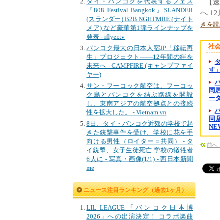
タイ・バンコクを代表するフェス
【速
『808 Festival Bangkok』SLANDER
へ 1
(スランダー) B2B NGHTMRE (ナイト
きを読
メア) など豪華第1弾ラインナップを
発表 - iflyer.tv
社
バンコク最大の日本人宿JP「移転再
生」プロジェクト――12年間の絆を
未来へ - CAMPFIRE (キャンプファイ
す
ヤー)
サン・フーコック航空は、フーコッ
同居
ク島とバンコクを結ぶ路線を開設
ー
し、東南アジアの航空拠点との接続
性を拡大した。 - Vietnam.vn
同
8日、タイ・バンコク近郊の学校で起
NE
きた銃撃事件を受け、学校に花を手
向ける男性（ロイター＝共同） - タ
前へ
イ銃撃、女子生徒死亡 学校の犠牲者
6人に - 写真・画像(1/1) - 西日本新聞
me
ニュース注目ランキング（過去1ヶ月）
LIL LEAGUE「バンコク日本博
2026」への出演決定！ コラボ楽曲