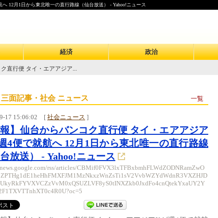
12月1日から東北唯一の直行路線（仙台放送） - Yahoo!ニュース
経済
政治
直行便 タイ・エアアジア...
 三面記事・社会 ニュース
一覧
9-17 15:06:02
[
社会ニュース
]
報】仙台からバンコク直行便 タイ・エアアジア
週4便で就航へ 12月1日から東北唯一の直行路線
台放送） - Yahoo!ニュース
//news.google.com/rss/articles/CBMif0FVX3lxTFBxbmhFLWdZODNRamZwO
ZPTHg1dE1heHhFMXFJM1MzNkxzWnZsTi1sV2VvbWZYdWdnR3VXZHJD
UkyRkFYVXVCZzVvM0xQSUZLVF8yS0tINXZkb0JxdFo4cnQtekYxaUY2Y
F1TXVTTnhXT0c4R0U?oc=5