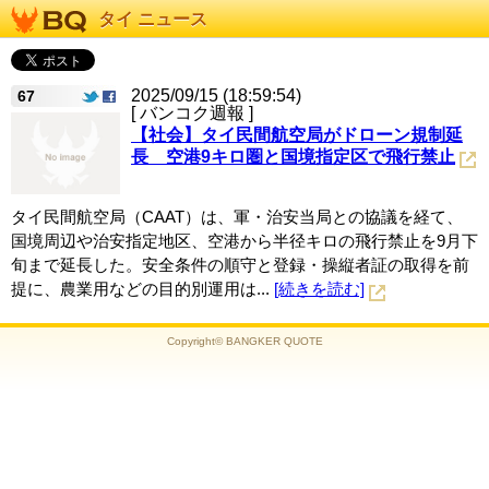
タイ ニュース
2025/09/15 (18:59:54)
67
[ バンコク週報 ]
【社会】タイ民間航空局がドローン規制延
長 空港9キロ圏と国境指定区で飛行禁止
タイ民間航空局（CAAT）は、軍・治安当局との協議を経て、
国境周辺や治安指定地区、空港から半径キロの飛行禁止を9月下
旬まで延長した。安全条件の順守と登録・操縦者証の取得を前
提に、農業用などの目的別運用は...
[続きを読む]
Copyright© BANGKER QUOTE