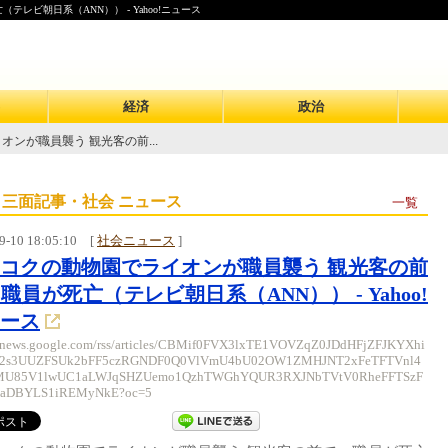
ビ朝日系（ANN）） - Yahoo!ニュース
経済
政治
ンが職員襲う 観光客の前...
 三面記事・社会 ニュース
一覧
9-10 18:05:10
[
社会ニュース
]
コクの動物園でライオンが職員襲う 観光客の前
職員が死亡（テレビ朝日系（ANN）） - Yahoo!
ース
//news.google.com/rss/articles/CBMif0FVX3lxTE1VOVZqZ0JDdHFjZFJKYXhi
2s3UUZFSUk2bFF5czRGNDF0Q0VlVmU4bU02OW1ZMHJNT2xFeTFTVnl4
U85V1lwUC1aLWJqSHZUemo1QzhTWGhYQUR3RXJNbTVtV0RheFFTSzF
aDBYLS1iREMyNkE?oc=5