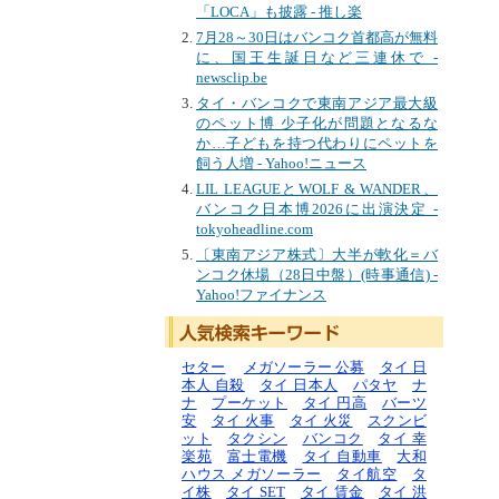
「LOCA」も披露 - 推し楽
7月28～30日はバンコク首都高が無料
に、国王生誕日など三連休で -
newsclip.be
タイ・バンコクで東南アジア最大級
のペット博 少子化が問題となるな
か…子どもを持つ代わりにペットを
飼う人増 - Yahoo!ニュース
LIL LEAGUEとWOLF & WANDER、
バンコク日本博2026に出演決定 -
tokyoheadline.com
〔東南アジア株式〕大半が軟化＝バ
ンコク休場（28日中盤）(時事通信) -
Yahoo!ファイナンス
セター
メガソーラー 公募
タイ 日
本人 自殺
タイ 日本人
パタヤ
ナ
ナ
プーケット
タイ 円高
バーツ
安
タイ 火事
タイ 火災
スクンビ
ット
タクシン
バンコク
タイ 幸
楽苑
富士電機
タイ 自動車
大和
ハウス メガソーラー
タイ航空
タ
イ株
タイ SET
タイ 賃金
タイ 洪