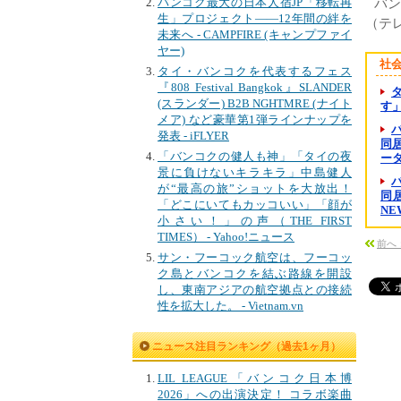
バンコク最大の日本人宿JP「移転再
バン
生」プロジェクト――12年間の絆を
（テレ
未来へ - CAMPFIRE (キャンプファイ
ヤー)
社
タイ・バンコクを代表するフェス
『808 Festival Bangkok』SLANDER
(スランダー) B2B NGHTMRE (ナイト
す
メア) など豪華第1弾ラインナップを
発表 - iFLYER
同居
「バンコクの健人も神」「タイの夜
ー
景に負けないキラキラ」中島健人
が“最高の旅”ショットを大放出！
同
「どこにいてもカッコいい」「顔が
NE
小さい！」の声（THE FIRST
TIMES） - Yahoo!ニュース
前へ
サン・フーコック航空は、フーコッ
ク島とバンコクを結ぶ路線を開設
し、東南アジアの航空拠点との接続
性を拡大した。 - Vietnam.vn
ニュース注目ランキング（過去1ヶ月）
LIL LEAGUE「バンコク日本博
2026」への出演決定！ コラボ楽曲