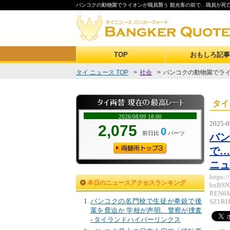
バンコクの動物園でライオンが職員襲う 観光客の前で…職員が死亡（テレ
TOP
おもしろ記事
タイ ニュース TOP
>
社会
>
バンコクの動物園でライオ
タイ
2025-0
バン
で…
ニュ
https:
本日のニュースアクセスランキング
bnBSN
REN6M
バンコクの名門校で生徒が拳銃で後
SZ1RH
輩を脅迫か 学校が声明、警察が捜査
- タイランドハイパーリンクス