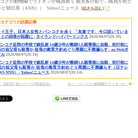
コクの動物園でライオンが職員襲う 観光客の前で…職員が死亡
ビ朝日系（ANN）） Yahoo!ニュース
[続きを読む]
会カテゴリの話題記事
タイ王子、日本人女性とバンコクを歩く 「友達です、今口説いていま
」との回答が話題に - タイランドハイパーリンクス
2026/08/07(20:50)
バンコク近郊の学校で銃乱射 14歳少年が教師5人殺害後に自殺、犯行前に
の祖父母も殺害か 祖母の教育方針めぐり周囲に不満漏らす - au Webポ
タル
2026/08/07(20:16)
バンコク近郊の学校で銃乱射 14歳少年が教師5人殺害後に自殺、犯行前に
居の祖父母も殺害か 祖母の教育方針めぐり周囲に不満漏らす（日テレ
WS NNN） - Yahoo!ニュース
2026/08/07(20:14)
：【経済】強いバーツが収益圧迫...
次へ：バンコクの動物園でライオンが...