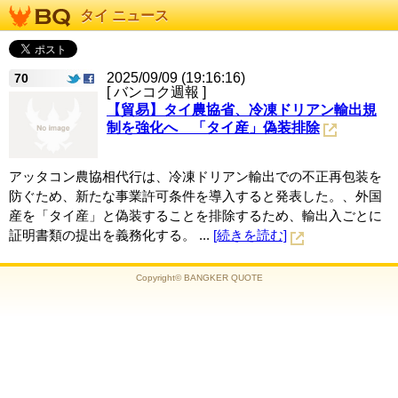
タイ ニュース
2025/09/09 (19:16:16)
70
[ バンコク週報 ]
【貿易】タイ農協省、冷凍ドリアン輸出規
制を強化へ 「タイ産」偽装排除
アッタコン農協相代行は、冷凍ドリアン輸出での不正再包装を
防ぐため、新たな事業許可条件を導入すると発表した。、外国
産を「タイ産」と偽装することを排除するため、輸出入ごとに
証明書類の提出を義務化する。 ...
[続きを読む]
Copyright© BANGKER QUOTE